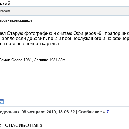
ский
,
перский
)
еров - прапорщиков
ел Старую фотографию и считаю:Офицеров -6 , прапорщиков 
 наряде если добавить по 2-3 военнослужащего и на офицер
ся наверно полная картина.
омов Олава 1981, Легница 1981-83гг.
едельник, 08 Февраля 2010, 13:03:22 | Сообщение #
7
о - СПАСИБО Паша!