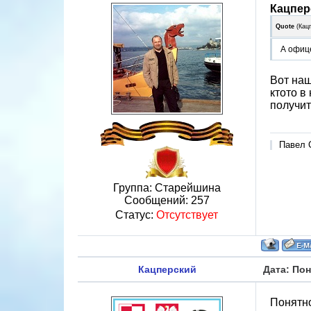
Кацпер
Quote
(
Кац
А офиц
Вот наш
ктото в
получит
Павел С
Группа: Старейшина
Сообщений:
257
Статус:
Отсутствует
Кацперский
Дата: Пон
Понятн