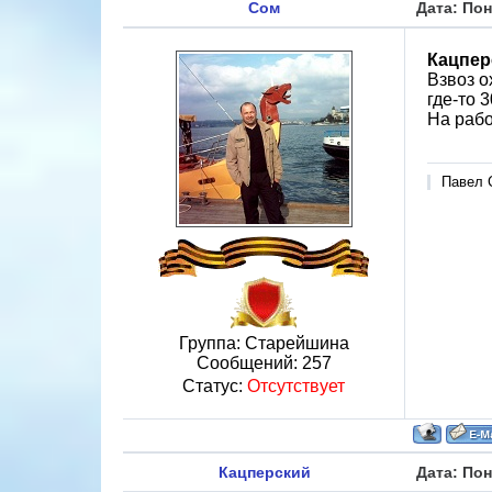
Сом
Дата: Пон
Кацпер
Взвоз о
где-то 3
На рабо
Павел С
Группа: Старейшина
Сообщений:
257
Статус:
Отсутствует
Кацперский
Дата: Пон