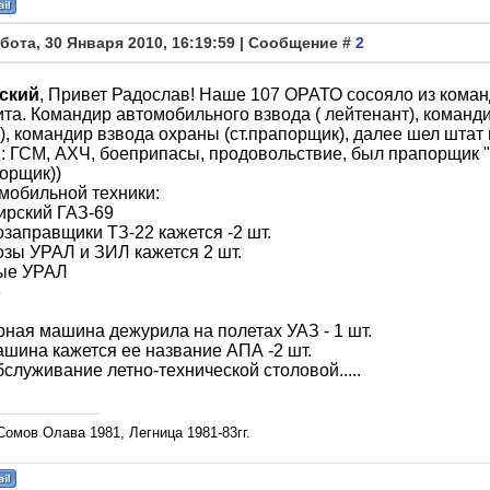
бота, 30 Января 2010, 16:19:59 | Сообщение #
2
ский
, Привет Радослав! Наше 107 ОРАТО сосояло из команд
та. Командир автомобильного взвода ( лейтенант), команд
), командир взвода охраны (ст.прапорщик), далее шел штат
: ГСМ, АХЧ, боеприпасы, продовольствие, был прапорщик 
порщик))
мобильной техники:
ирский ГАЗ-69
заправщики ТЗ-22 кажется -2 шт.
зы УРАЛ и ЗИЛ кажется 2 шт.
ые УРАЛ
3
ная машина дежурила на полетах УАЗ - 1 шт.
шина кажется ее название АПА -2 шт.
служивание летно-технической столовой.....
омов Олава 1981, Легница 1981-83гг.