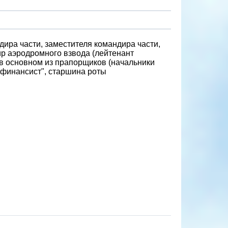
ира части, заместителя командира части,
ир аэродромного взвода (лейтенант
 в основном из прапорщиков (начальники
"финансист", старшина роты