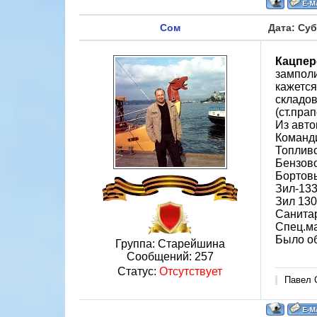
Сом
Дата: Суб
Кацпер
замполи
кажется
складов
(ст.пра
Из авто
Команд
Топливо
Бензово
Бортов
Зил-13
Зил 130
Санитар
Спец.ма
Было об
Группа: Старейшина
Сообщений:
257
Статус:
Отсутствует
Павел С