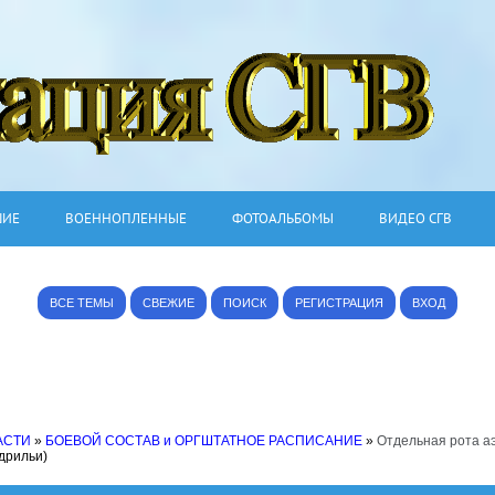
ШИЕ
ВОЕННОПЛЕННЫЕ
ФОТОАЛЬБОМЫ
ВИДЕО СГВ
ВСЕ ТЕМЫ
СВЕЖИЕ
ПОИСК
РЕГИСТРАЦИЯ
ВХОД
АСТИ
»
БОЕВОЙ СОСТАВ и ОРГШТАТНОЕ РАСПИСАНИЕ
»
Отдельная рота а
дрильи)