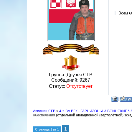
Всем б
Группа: Друзья СГВ
Сообщений:
9267
Статус:
Отсутствует
Авиации СГВ
»
4-я ВА ВГК - ГАРНИЗОНЫ И ВОИНСКИЕ Ч
обеспечения
(отдельной авиационной (вертолётной) эска
1
Страница
1
из
1