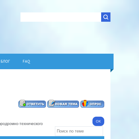
БЛОГ
FAQ
эродромно-технического