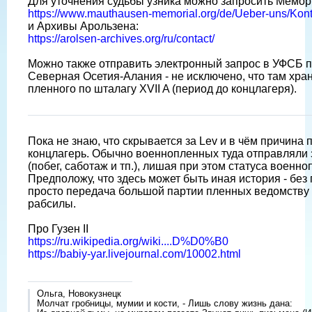
Для уточнения судьбы узника можно запросить Мемор
https://www.mauthausen-memorial.org/de/Ueber-uns/Kont
и Архивы Арользена:
https://arolsen-archives.org/ru/contact/
Можно также отправить электронный запрос в УФСБ п
Северная Осетия-Алания - не исключено, что там хран
пленного по шталагу XVII A (период до концлагеря).
Пока не знаю, что скрывается за Lev и в чëм причина
концлагерь. Обычно военнопленных туда отправляли 
(побег, саботаж и тп.), лишая при этом статуса военно
Предположу, что здесь может быть иная история - без
просто передача большой партии пленных ведомству 
рабсилы.
Про Гузен II
https://ru.wikipedia.org/wiki....D%D0%B0
https://babiy-yar.livejournal.com/10002.html
Ольга, Новокузнецк
Молчат гробницы, мумии и кости, - Лишь слову жизнь дана: