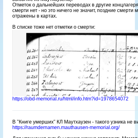
Отметок о дальнейших переводах в другие концлагеря 
смерти нет - но это ничего не значит, поздние смерти 
отражены в картах.
В списке тоже нет отметки о смерти:
https://obd-memorial.ru/html/info.htm?id=1978654072
В "Книге умерших" КЛ Маутхаузен - такого узника не в
https://raumdernamen.mauthausen-memorial.org/