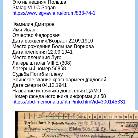
Это нынешняя Польша.
Stalag VIII-C Sagan
https://www.sgvavia.ru/forum/833-74-1
Фамилия Дмитров
Имя Иван
Отчество Федорович
Дата рождения/Возраст 22.09.1910
Место рождения Большая Ворнова
Дата пленения 22.09.1941
Место пленения Луга
Лагерь шталаг VIII E (308)
Лагерный номер 56858
Судьба Погиб в плену
Воинское звание красноармеец|рядовой
Дата смерти 04.12.1941
Название источника донесения ЦАМО
Номер фонда источника информации 58
https://obd-memorial.ru/html/info.htm?id=300145331