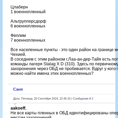
Цлаберн
1 военнопленный
Альтрупперсдорф
6 военнопленных
Феллим
7 военнопленных
Все населенные пункты - это один район на границе 
Чехией.
В соседнем с этим районом г.Лаа-ан-дер-Тайя есть по
команды лагеря Stalag X D (310). Здесь по первичном
захоронения через ОБД не пробивается. Вдруг у кого-т
можно найти имена этих военнопленных?
Саня
Дата: Пятница, 20 Сентября 2019, 22:45:15 | Сообщение #
2
aakoeff
,
Не все карты пленных в ОБД идентифицированы опе
местам захоронений.