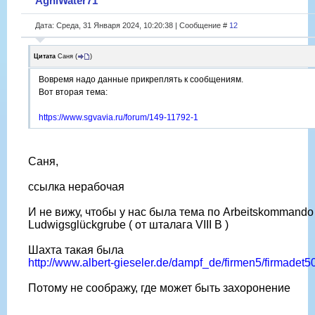
AgniWater71
Дата: Среда, 31 Января 2024, 10:20:38 | Сообщение #
12
Цитата
Саня
(
)
Вовремя надо данные прикреплять к сообщениям.
Вот вторая тема:
https://www.sgvavia.ru/forum/149-11792-1
Саня,
ссылка нерабочая
И не вижу, чтобы у нас была тема по Arbeitskommando
Ludwigsglückgrube ( от шталага VIII B )
Шахта такая была
http://www.albert-gieseler.de/dampf_de/firmen5/firmadet5
Потому не соображу, где может быть захоронение