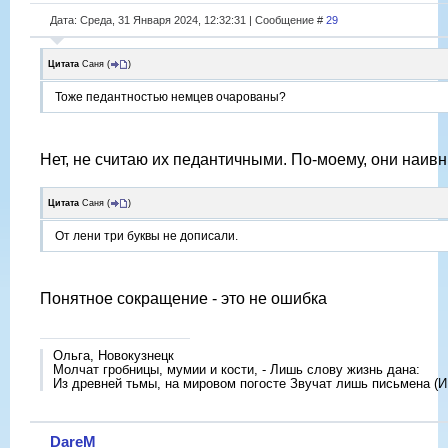
Дата: Среда, 31 Января 2024, 12:32:31 | Сообщение #
29
Цитата
Саня
(
)
Тоже педантностью немцев очарованы?
Нет, не считаю их педантичными. По-моему, они наивн
Цитата
Саня
(
)
От лени три буквы не дописали.
Понятное сокращение - это не ошибка
Ольга, Новокузнецк
Молчат гробницы, мумии и кости, - Лишь слову жизнь дана:
Из древней тьмы, на мировом погосте Звучат лишь письмена (И
DareM