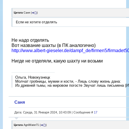
Цитата
Саня
(
)
Если не хотите отделять
Не надо отделять
Вот название шахты (в ПК аналогично)
http://www.albert-gieseler.de/dampf_de/firmen5/firmadet5
Нигде не отделяли, какую шахту ни возьми
Ольга, Новокузнецк
Молчат гробницы, мумии и кости, - Лишь слову жизнь дана:
Из древней тьмы, на мировом погосте Звучат лишь письмена (И
Саня
Дата: Среда, 31 Января 2024, 10:43:09 | Сообщение #
17
Цитата
AgniWater71
(
)