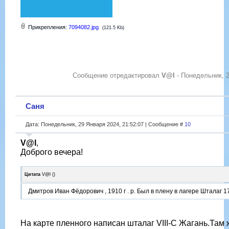
Прикрепления:
7094082.jpg
(121.5 Kb)
Сообщение отредактировал
V@l
-
Понедельник, 2
Саня
Дата: Понедельник, 29 Января 2024, 21:52:07 | Сообщение #
10
V@l
,
Доброго вечера!
Цитата
V@l
(
)
Дмитров Иван Фёдорович , 1910 г . р. Был в плену в лагере Шталаг 1
На карте пленного написан шталаг VIII-C Жагань.Там 