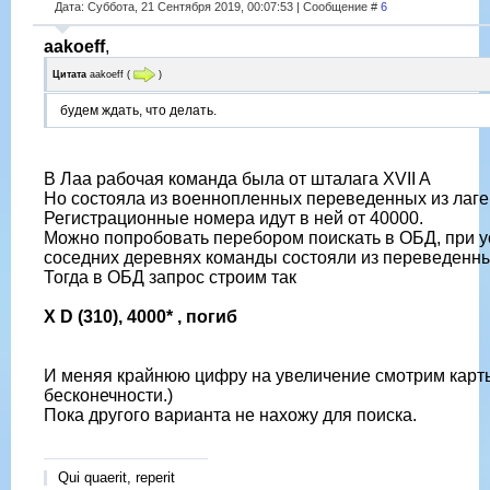
Дата: Суббота, 21 Сентября 2019, 00:07:53 | Сообщение #
6
aakoeff
,
Цитата
aakoeff
(
)
будем ждать, что делать.
В Лаа рабочая команда была от шталага XVII A
Но состояла из военнопленных переведенных из лаг
Регистрационные номера идут в ней от 40000.
Можно попробовать перебором поискать в ОБД, при ус
соседних деревнях команды состояли из переведенны
Тогда в ОБД запрос строим так
X D (310), 4000* , погиб
И меняя крайнюю цифру на увеличение смотрим карт
бесконечности.)
Пока другого варианта не нахожу для поиска.
Qui quaerit, reperit