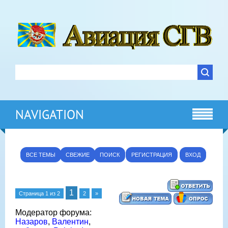
NAVIGATION
ВСЕ ТЕМЫ
СВЕЖИЕ
ПОИСК
РЕГИСТРАЦИЯ
ВХОД
1
Страница
1
из
2
2
»
Модератор форума:
Назаров
,
Валентин
,