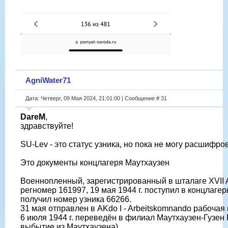
AgniWater71
Дата: Четверг, 09 Мая 2024, 21:01:00 | Сообщение #
31
DareM
,
здравствуйте!
SU-Lev - это статус узника, но пока не могу расшифрова
Это документы концлагеря Маутхаузен
Военнопленный, зарегистрированный в шталаге XVII 
регномер 161997, 19 мая 1944 г. поступил в концлагер
получил номер узника 66266.
31 мая отправлен в AKdo I - Arbeitskomnando рабочая
6 июля 1944 г. переведëн в филиал Маутхаузен-Гузен I
выбытие из Маутхаузена).