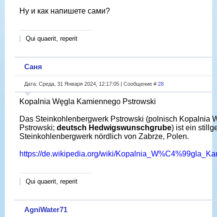
Ну и как напишете сами?
Qui quaerit, reperit
Саня
Дата: Среда, 31 Января 2024, 12:17:05 | Сообщение #
28
Kopalnia Węgla Kamiennego Pstrowski
Das Steinkohlenbergwerk Pstrowski (polnisch Kopalnia
Pstrowski;
deutsch Hedwigswunschgrube
) ist ein still
Steinkohlenbergwerk nördlich von Zabrze, Polen.
https://de.wikipedia.org/wiki/Kopalnia_W%C4%99gla_K
Qui quaerit, reperit
AgniWater71