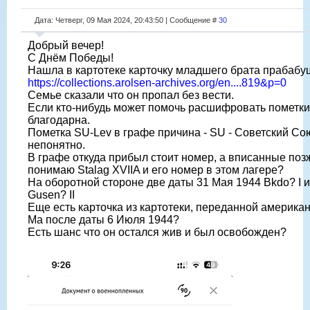
Дата: Четверг, 09 Мая 2024, 20:43:50 | Сообщение #
30
Добрый вечер!
C Днём Победы!
Нашла в картотеке карточку младшего брата прабабу
https://collections.arolsen-archives.org/en....819&p=0
Семье сказали что он пропал без вести.
Если кто-нибудь может помочь расшифровать пометки 
благодарна.
Пометка SU-Lev в графе причина - SU - Советский Сою
непонятно.
В графе откуда прибыл стоит номер, а вписанные позж
понимаю Stalag XVIIA и его номер в этом лагере?
На оборотной стороне две даты 31 Мая 1944 Bkdo? I 
Gusen? II
Еще есть карточка из картотеки, переданной американ
Ma после даты 6 Июля 1944?
Есть шанс что он остался жив и был освобожден?