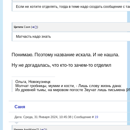
Если не хотите отделять, тогда в теме надо создать сообщение с т
Цитата
Саня
(
)
Матчасть надо знать
Понимаю. Поэтому название искала. И не нашла.
Ну не догадалась, что кто-то зачем-то отделил
Ольга, Новокузнецк
Молчат гробницы, мумии и кости, - Лишь слову жизнь дана:
Из древней тьмы, на мировом погосте Звучат лишь письмена (И
Саня
Дата: Среда, 31 Января 2024, 10:45:38 | Сообщение #
19
Цитата
AgniWater71
(
)