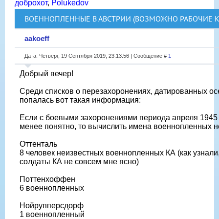
доброхот
,
Polukedov
ВОЕННОПЛЕННЫЕ В АВСТРИИ (ВОЗМОЖНО РАБОЧИЕ 
aakoeff
Дата: Четверг, 19 Сентября 2019, 23:13:56 | Сообщение #
1
Добрый вечер!
Среди списков о перезахоронениях, датированных ос
попалась вот такая информация:
Если с боевыми захоронениями периода апреля 1945 
менее понятно, то вычислить имена военнопленных н
Оттенталь
8 человек неизвестных военнопленных КА (как узнали,
солдаты КА не совсем мне ясно)
Поттенхоффен
6 военнопленных
Нойрупперсдорф
1 военнопленный