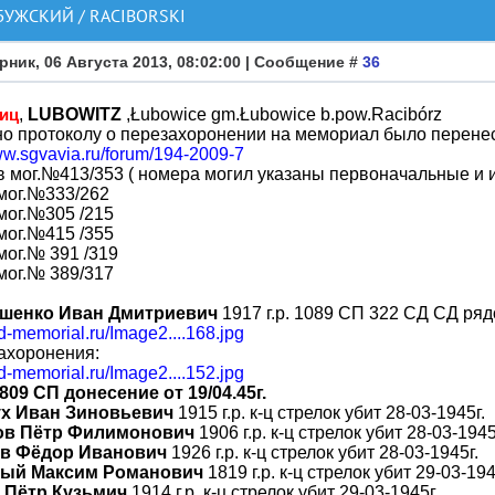
УЖСКИЙ / RACIBORSKI
рник, 06 Августа 2013, 08:02:00 | Сообщение #
36
,
LUBOWITZ
,Łubowice gm.Łubowice b.pow.Racibórz
виц
о протоколу о перезахоронении на мемориал было перенес
ww.sgvavia.ru/forum/194-2009-7
 в мог.№413/353 ( номера могил указаны первоначальные и
 мог.№333/262
 мог.№305 /215
 мог.№415 /355
 мог.№ 391 /319
 мог.№ 389/317
шенко Иван Дмитриевич
1917 г.р. 1089 СП 322 СД СД рядо
bd-memorial.ru/Image2....168.jpg
ахоронения:
bd-memorial.ru/Image2....152.jpg
809 СП донесение от 19/04.45г.
ух Иван Зиновьевич
1915 г.р. к-ц стрелок убит 28-03-1945г.
ов Пётр Филимонович
1906 г.р. к-ц стрелок убит 28-03-1945
в Фёдор Иванович
1926 г.р. к-ц стрелок убит 28-03-1945г.
вый Максим Романович
1819 г.р. к-ц стрелок убит 29-03-194
 Пётр Кузьмич
1914 г.р. к-ц стрелок убит 29-03-1945г.