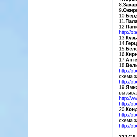
8.
Заха
9.
Ожир
10.
Бер
11.
Пала
12.
Пан
http://o
13.
Куз
14.
Гер
15.
Бел
16.
Кир
17.
Анг
18.
Вел
http://o
схема з
http://o
19.
Ямк
вызывае
http://w
http://o
20.
Кон
http://o
схема 
http://o
322 СД