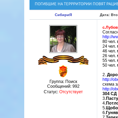
ПОГИБШИЕ НА ТЕРРРИТОРИИ ПОВЯТ РАЦИБ
СибириЯ
Дата: Вто
с.Лубо
Согласн
http://w
80 чел.
24 чел.
46 чел.
26 чел.
55 чел.
50 чел.
2.
Доро
http://o
Группа: Поиск
схема з
Сообщений:
992
http://o
Статус:
Отсутствует
304 СД 
3.
Паст
4.
Потл
5.
Щобо
6.
Гуня
7.
Терех