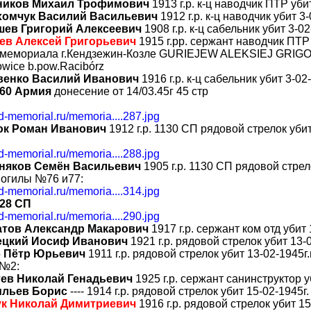
ников Михаил Трофимович
1913 г.р. к-ц наводчик ПТР убит
хомчук Василий Васильевич
1912 г.р. к-ц наводчик убит 3-
шев Григорий Алексеевич
1908 г.р. к-ц сабельник убит 3-02
ев Алексей Григорьевич
1915 г.рр. сержант наводчик ПТР 
 мемориала г.Кендзежин-Козле GURIEJEW ALEKSIEJ GRIGOR
wice b.pow.Racibórz
венко Василий Иванович
1916 г.р. к-ц сабельник убит 3-02
 60 Армия
донесение от 14/03.45г 45 стр
bd-memorial.ru/memoria....287.jpg
юк Роман Иванович
1912 г.р. 1130 СП рядовой стрелок убит
bd-memorial.ru/memoria....288.jpg
няков Семён Васильевич
1905 г.р. 1130 СП рядовой стрел
могилы №76 и77:
bd-memorial.ru/memoria....314.jpg
28 СП
bd-memorial.ru/memoria....290.jpg
атов Александр Макарович
1917 г.р. сержант ком отд убит 
ецкий Иосиф Иванович
1921 г.р. рядовой стрелок убит 13-0
б Пётр Юрьевич
1911 г.р. рядовой стрелок убит 13-02-1945г.
 №2:
ев Николай Генадьевич
1925 г.р. сержант санинструктор у
ильев Борис
---- 1914 г.р. рядовой стрелок убит 15-02-1945г.
ук Николай Димитриевич
1916 г.р. рядовой стрелок убит 15