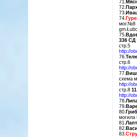
71.
Мяс
72.
Пар
73.
Ива
74.
Гуре
мог.№8
gm.Łubo
75.
Вдо
336 СД
стр.5
http://o
76.
Тел
стр.6
http://o
77.
Виш
схема 
http://o
стр.8
11
http://o
78.
Лип
79.
Вар
80.
Гри
могила
81.
Лапт
82.
Вас
83.
Стр