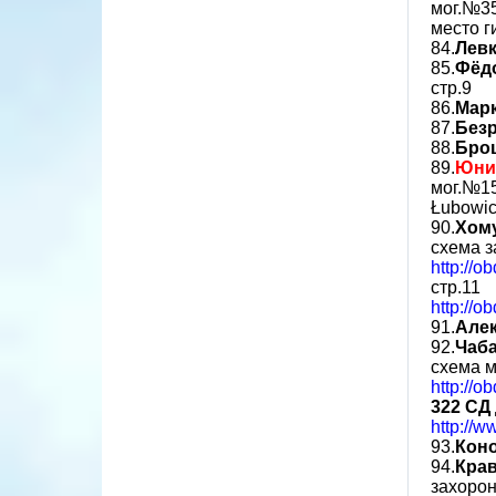
мог.№3
место г
84.
Лев
85.
Фёд
стр.9
86.
Мар
87.
Безр
88.
Бро
89.
Юни
мог.№15
Łubowic
90.
Хом
схема з
http://o
стр.11
http://o
91.
Але
92.
Чаб
схема м
http://o
322 СД
http://w
93.
Кон
94.
Кра
захорон