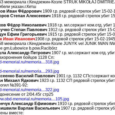
53 мемориала г.Кендзежин-Козле STRUK MIKOŁAJ DMITRIE
ибели указан.г.Кетш
ков Иван Фёдорович
1909 г.р. рядовой стрелок убит 15-02-
оров Степан Алексеевич
1918 г.р. рядовой стрелок убит 15
ков Фёдор Николаевич
1918 г.р. мл.сержант ком.отд. убит 
учко Степан Павлович
1912 г.р. рядовой стрелок убит 15-0
цун Ефим Григорьевич
1915 г.р. рядовой стрелок убит 15-0
к Иван Иванович
1908 г.р. рядовой стрелок убит 15-02-1945
8 мемориала г.Кендзежин-Козле JUNYK vel JUNIK IWAN IW
e gm.Łubowice b.pow.Racibórz
ула Александр Петрович
1907 г.р. мл.сержант ком отд. уби
ахоронения бойцов 1128 Сп:
bd-memorial.ru/memoria....318.jpg
bd-memorial.ru/memoria....293.jpg
ксеенко Василий Павлович
1901 г.р. 1132 СПст.сержант ко
ан Михаил Ядкович
1923 г.р. 1132 СП рядовой стрелок убит
огил №391-92:
bd-memorial.ru/memoria....322.jpg
донесение от 2/04.45г стр25
ww.obd-memorial.ru/memoria....105.jpg
ончук Александр Ефимович
1910 г.р. рядовой стрелок убит
вишвили Варлам Васильевич
1907 г.р. рядовой стрелок уб
ены вместе: