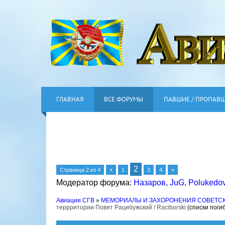
ГЛАВНАЯ
ВСЕ ФОРУМЫ
ПАВШИЕ / ПРОПАВ
2
Страница
2
из
4
«
1
3
4
»
Модератор форума:
Назаров
,
JuG
,
Polukedo
Авиации СГВ
»
МЕМОРИАЛЫ И ЗАХОРОНЕНИЯ СОВЕТС
террритории Повят Рацибужский / Raciborski
(списки поги