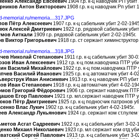
менко Александр Евсеевич
1904 г.р. к-ц наводчик РП убит 
рников Антон Викторович
1908 г.р. к-ц наводчик Рп убит 1
bd-memorial.ru/memoria....317.JPG
пов Пётр Алексеевич
1907 г.р. к-ц сабельник убит 2-02-1945
люк Алексей Дмитриевич
1922 г.р. рядовой сабельник убит
умов Аиткали
1909 г.р. рядовой сабельник убит 2-02-1945г.
ов Виктор Григорьевич
1918 г.р. ст сержант химинструктор
bd-memorial.ru/memoria....318.JPG
чев Николай Степанович
1911 г.р. к-ц сабельник убит 30-0
озов Иван Алексеевич
1912 г.р. к-ц пом.наводчика ПТР уби
син Василий Михайлович
1922 г.р. к-ц пом.наводчика ПТР 
япчев Василий Иванович
1925 г.р. к-ц автоматчик убит 4-02
ьверструк Иван Анисимвич
1913 г.р. к-ц наводчик РП убит
ков Иван Степанович
1918 г.р. к-ц автоматчик убит 4-02-194
омов Григорий Фёдорович
1906 г.р. сержант наводчик ПТР
дашов Егор Павлович
1921 г.р. мл.сержант наводчик ПТР у
юков Пётр Дмитриевич
1925 г.р. к-ц подносчик патронов уб
сенко Влас Лукич
1902 г.р. к-ц сабельник убит 4-02-1945г.
еев Александр Лукьянович
1924 г.р. сержант ком ст.пулем 
ьметов Асгат Садреевич
1922 г.р. к-ц сабельник убит 3-02-
денко Михаил Николаевич
1923 г.р. мл сержант ком отд уби
оватский Сергей Павлович
1913 г.р. к-ц сабельник убит 3-0