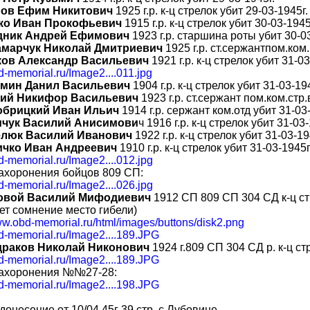
ров Ефим Никитович
1925 г.р. к-ц стрелок убит 29-03-1945г.
ко Иван Прокофьевич
1915 г.р. к-ц стрелок убит 30-03-1945
дник Андрей Ефимович
1923 г.р. старшина роты убит 30-03
марчук Николай Дмитриевич
1925 г.р. ст.сержантпом.ком.
ков Александр Васильевич
1921 г.р. к-ц стрелок убит 31-03
bd-memorial.ru/Image2....011.jpg
ьмин Данил Васильевич
1904 г.р. к-ц стрелок убит 31-03-19
ций Никифор Васильевич
1923 г.р. ст.сержант пом.ком.стр.
обрицкий Иван Ильич
1914 г.р. сержант ком.отд убит 31-03
ичук Василий Анисимови
ч 1916 г.р. к-ц стрелок убит 31-03-
елюк Василий Иванович
1922 г.р. к-ц стрелок убит 31-03-19
ичко Иван Андреевич
1910 г.р. к-ц стрелок убит 31-03-1945г
bd-memorial.ru/Image2....012.jpg
ахоронения бойцов 809 СП:
bd-memorial.ru/Image2....026.jpg
овой Василий Мифодиевич
1912 СП 809 СП 304 СД к-ц стр
т сомнение место гибели)
ww.obd-memorial.ru/html/images/buttons/disk2.png
bd-memorial.ru/Image2....189.JPG
драков Николай Никонович
1924 г.809 СП 304 СД р. к-ц ст
bd-memorial.ru/Image2....189.JPG
захоронения №№27-28:
bd-memorial.ru/Image2....198.JPG
донесение от 10/04.45г 39 стр. с.Лубовице