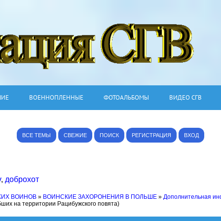
ШИЕ
ВОЕННОПЛЕННЫЕ
ФОТОАЛЬБОМЫ
ВИДЕО СГВ
ВСЕ ТЕМЫ
СВЕЖИЕ
ПОИСК
РЕГИСТРАЦИЯ
ВХОД
v
,
доброхот
КИХ ВОИНОВ
»
ВОИНСКИЕ ЗАХОРОНЕНИЯ В ПОЛЬШЕ
»
Дополнительная и
бших на территории Рацибужcкого повята)