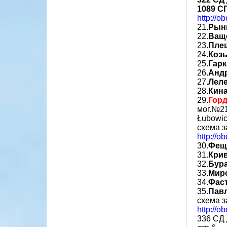
1089 С
http://o
21.
Рын
22.
Ващ
23.
Пле
24.
Коз
25.
Гар
26.
Анд
27.
Лел
28.
Кин
29.
Гор
мог.№2
Łubowic
схема з
http://o
30.
Фещ
31.
Кри
32.
Бур
33.
Мир
34.
Фас
35.
Пав
схема з
http://o
336 СД 