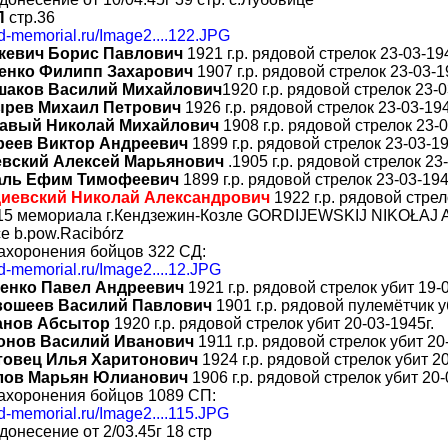
П
стр.36
bd-memorial.ru/Image2....122.JPG
кевич Борис Павлович
1921 г.р. рядовой стрелок 23-03-194
енко Филипп Захарович
1907 г.р. рядовой стрелок 23-03-1
шаков Василий Михайлович
1920 г.р. рядовой стрелок 23-0
ырев Михаил Петрович
1926 г.р. рядовой стрелок 23-03-194
кавый Николай Михайлович
1908 г.р. рядовой стрелок 23-0
реев Виктор Андреевич
1899 г.р. рядовой стрелок 23-03-19
евский Алексей Марьянович
.1905 г.р. рядовой стрелок 23
аль Ефим Тимофеевич
1899 г.р. рядовой стрелок 23-03-194
диевский Николай Александрович
1922 г.р. рядовой стрел
15 мемориала г.Кендзежин-Козле GORDIJEWSKIJ NIKOŁAJ 
e b.pow.Racibórz
ахоронения бойцов 322 СД:
bd-memorial.ru/Image2....12.JPG
енко Павел Андреевич
1921 г.р. рядовой стрелок убит 19-
вошеев Василий Павлович
1901 г.р. рядовой пулемётчик у
анов Абсытор
1920 г.р. рядовой стрелок убит 20-03-1945г.
онов Василий Иванович
1911 г.р. рядовой стрелок убит 20
товец Илья Харитонович
1924 г.р. рядовой стрелок убит 20
лов Марьян Юлианович
1906 г.р. рядовой стрелок убит 20-
ахоронения бойцов 1089 СП:
bd-memorial.ru/Image2....115.JPG
донесение от 2/03.45г 18 стр