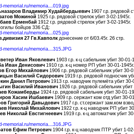
bd-memorial.ru/memoria....019.jpg
ьназаров Владимир Худайбердыевич
1907 г.р. рядовой с
затов Можиной
1925 г.р. рядовой стрелок убит 3-02-1945г.
збаев Ерменбай
1912 г.р. рядовой стрелок убит 3-02-1945г.
огилы бойцов 336 СД:
bd-memorial.ru/memoria....025.jpg
ав.дивизия 27 Гв.Кавполк
донесение от 6/03.45г. 26 стр.
bd-memorial.ru/memoria....315.JPG
иветер Иван Яковлевич
1903 г.р. к-ц сабельник убит 30-01-
ба Иван Денисович
1910 г.р. к-ц номер РП убит 30-01-1945г
ов Егор Михайлович
1906 г.р. рядовой сабельник убит 30-0
ицын Василий Сидорович
1919 г.р. рядовой подносчик уб
кин Данил Петрович
1913 г.р. наводчик пулемёта убит 30-
ыгин Василий Иванович
1926 г.р. рядовой сабельник убит 
аев Кожамберды
1924 г.р. рядовой сабельник убит 30-01-19
иров Хасим Ишбаевич
1909 г.р. сержант ком отд убит 30-01
ров Григорий Давыдович
1917 г.р. ст.сержант зам.ком взво
аев Николай Михайлович
1922 г.р. к-ц наводчик РП убит 30
ев Николай Евстигнеевич
1919 г.р. к-ц автоматчик убит 30
bd-memorial.ru/memoria....316.JPG
ратов Ефим Петрович
1904 г.р. к-ц наводчик ПТР убит 1-02