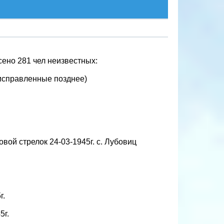
ено 281 чел неизвестных:
 исправленные позднее)
вой стрелок 24-03-1945г. с. Лубовиц
г.
5г.