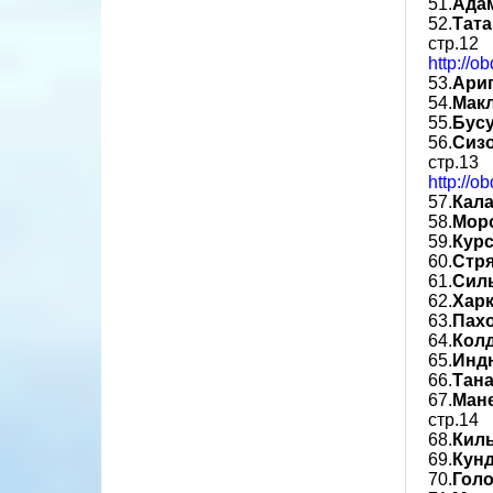
51.
Ада
52.
Тата
стр.12
http://o
53.
Ари
54.
Мак
55.
Бус
56.
Сиз
стр.13
http://o
57.
Кала
58.
Мор
59.
Кур
60.
Стр
61.
Сил
62.
Хар
63.
Пах
64.
Кол
65.
Инд
66.
Тана
67.
Ман
стр.14
68.
Кил
69.
Кун
70.
Гол