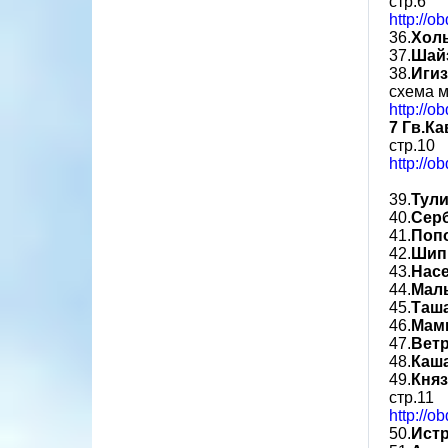
стр.6
http://o
36.
Хол
37.
Шай
38.
Иги
схема м
http://o
7 Гв.К
стр.10
http://o
39.
Тул
40.
Сер
41.
Поп
42.
Шип
43.
Насе
44.
Мал
45.
Таш
46.
Мам
47.
Вет
48.
Каш
49.
Княз
стр.11
http://o
50.
Ист