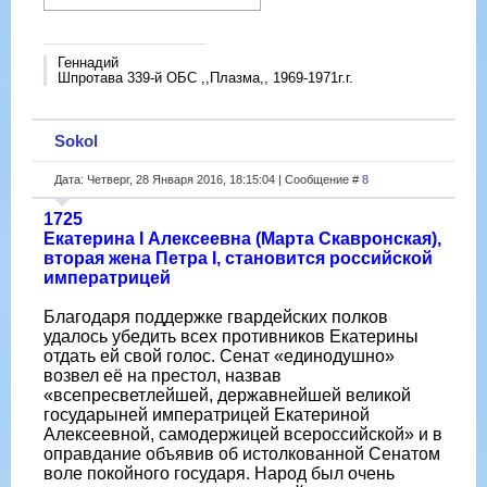
Геннадий
Шпротава 339-й ОБС ,,Плазма,, 1969-1971г.г.
Sokol
Дата: Четверг, 28 Января 2016, 18:15:04 | Сообщение #
8
1725
Екатерина I Алексеевна (Марта Скавронская),
вторая жена Петра I, становится российской
императрицей
Благодаря поддержке гвардейских полков
удалось убедить всех противников Екатерины
отдать ей свой голос. Сенат «единодушно»
возвел её на престол, назвав
«всепресветлейшей, державнейшей великой
государыней императрицей Екатериной
Алексеевной, самодержицей всероссийской» и в
оправдание объявив об истолкованной Сенатом
воле покойного государя. Народ был очень