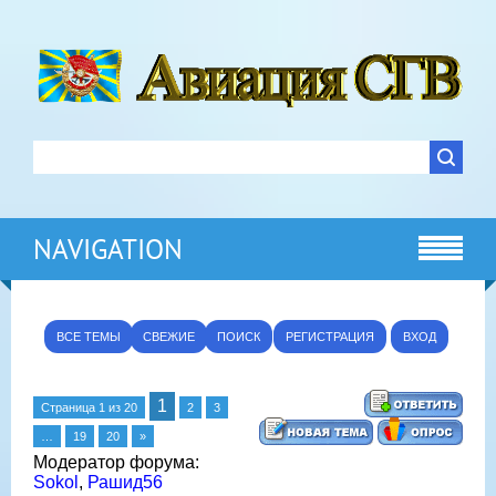
NAVIGATION
ВСЕ ТЕМЫ
СВЕЖИЕ
ПОИСК
РЕГИСТРАЦИЯ
ВХОД
1
Страница
1
из
20
2
3
…
19
20
»
Модератор форума:
Sokol
,
Рашид56