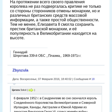
На протяжении всего своего правления
королева не раз подвергалась критике не только
со стороны сторонников отмены монархии, но и
различных британских средств массовой
информации, а также простой общественности.
Тем не менее, Елизавета II смогла сохранить
престиж британской монархии, и её
популярность в Великобритании находится на
высоте.
Геннадий
Шпротава 339-й ОБС ,,Плазма,, 1969-1971г.г.
Zbyszula
Дата: Воскресенье, 07 Февраля 2016, 18:40:02 | Сообщение #
18
Цитата
Sokol
(
)
6 февраля 1952 г. в Сандрингеме во сне скончался король
Соединённого Королевства Великобритании и Северной
Ирландии, Канады, Австралии и Южной Африки из
династии Виндзоров Георг VI, стресс времён войны