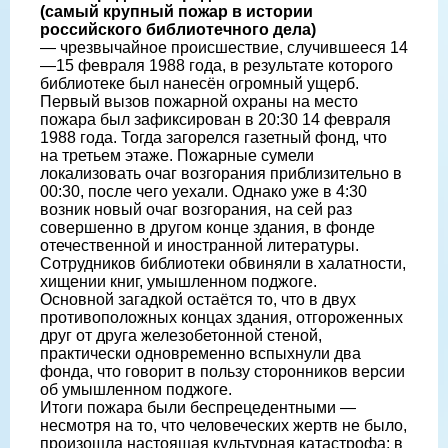
(самый крупный пожар в истории
российского библиотечного дела)
— чрезвычайное происшествие, случившееся 14
—15 февраля 1988 года, в результате которого
библиотеке был нанесён огромный ущерб.
Первый вызов пожарной охраны на место
пожара был зафиксирован в 20:30 14 февраля
1988 года. Тогда загорелся газетный фонд, что
на третьем этаже. Пожарные сумели
локализовать очаг возгорания приблизительно в
00:30, после чего уехали. Однако уже в 4:30
возник новый очаг возгорания, на сей раз
совершенно в другом конце здания, в фонде
отечественной и иностранной литературы.
Сотрудников библиотеки обвиняли в халатности,
хищении книг, умышленном поджоге.
Основной загадкой остаётся то, что в двух
противоположных концах здания, отгороженных
друг от друга железобетонной стеной,
практически одновременно вспыхнули два
фонда, что говорит в пользу сторонников версии
об умышленном поджоге.
Итоги пожара были беспрецедентными —
несмотря на то, что человеческих жертв не было,
произошла настоящая культурная катастрофа: в