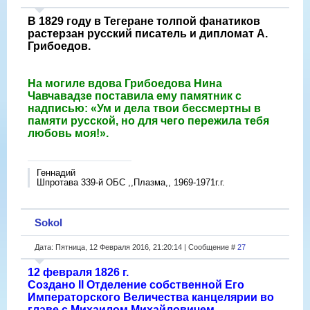
В 1829 году в Тегеране толпой фанатиков
растерзан русский писатель и дипломат А.
Грибоедов.
На могиле вдова Грибоедова Нина
Чавчавадзе поставила ему памятник с
надписью: «Ум и дела твои бессмертны в
памяти русской, но для чего пережила тебя
любовь моя!».
Геннадий
Шпротава 339-й ОБС ,,Плазма,, 1969-1971г.г.
Sokol
Дата: Пятница, 12 Февраля 2016, 21:20:14 | Сообщение #
27
12 февраля 1826 г.
Создано II Отделение собственной Его
Императорского Величества канцелярии во
главе с Михаилом Михайловичем