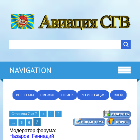
NAVIGATION
ВСЕ ТЕМЫ
СВЕЖИЕ
ПОИСК
РЕГИСТРАЦИЯ
ВХОД
Страница
7
из
7
«
1
2
7
…
5
6
Модератор форума:
Назаров
,
Геннадий