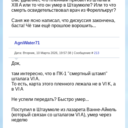
XIII A или то что он умер в Штаумюле? Или то что
смерть освидетельствовал врач из Фореллькруг?
Саня же ясно написал, что дискуссия закончена,
баста! Чё там ещё прошлое ворошить...
AgniWater71
Дата: Вторник, 10 Марта 2026, 19:57:38 | Сообщение #
213
Док,
там интересно, что в ПК-1 "смертный штамп"
шталага VI A.
То есть, карта этого пленного лежала не в VI K, а
в VI A
Не успели передать? Быстро умер...
Поступил в Штаумюле из лазарета Ванне-Айкель
(который связан со шталагом VI A), умер через
неделю