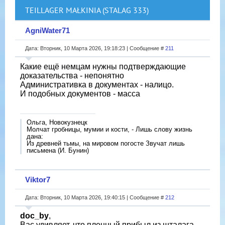
TEILLAGER MAŁKINIA (STALAG 333)
AgniWater71
Дата: Вторник, 10 Марта 2026, 19:18:23 | Сообщение #
211
Какие ещë немцам нужны подтверждающие
доказательства - непонятно
Административка в документах - налицо.
И подобных документов - масса
Ольга, Новокузнецк
Молчат гробницы, мумии и кости, - Лишь слову жизнь
дана:
Из древней тьмы, на мировом погосте Звучат лишь
письмена (И. Бунин)
Viktor7
Дата: Вторник, 10 Марта 2026, 19:40:15 | Сообщение #
212
doc_by
,
Вас удивляет, что пленный прибыл из шталага