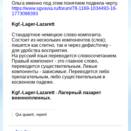
Ольга именно под этим понятием подвела черту.
https://www.sgvavia.ru/forum/78-1169-1034493-16-
1773098393
Kgf.-Lager-Lazarett
Стандартное немецкое слово-композита.
Состоит из нескольких компонентов (слов);
пишется как слитно, так и через дефис/точку -
для удобства восприятия.
На русский язык переводится словосочетанием.
Правый компонент - это главное слово,
переводится существительным. Левые
компоненты - зависимые. Переводятся либо
прилагательным, либо существительным в
косвенном падеже.
Kgf.-Lager-Lazarett
-
Лагерный лазарет
военнопленных
.
Qui quaerit, reperit