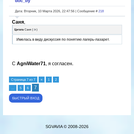
doc_by
Дата: Вторник, 10 Марта 2026, 22:47:56 | Сообщение #
218
Саня
,
Цитата
Саня
(
)
Имелась в виду дискуссия по понятию лагерь-лазарет.
С
AgniWater71
, я согласен.
Страница
7
из
7
«
1
2
7
…
5
6
SGVAVIA © 2008-2026