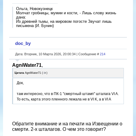
Ольга, Новокузнецк
Молчат гробницы, мумии и кости, - Лишь слову жизнь
дана:
Из древней тьмы, на мировом погосте Звучат лишь
письмена (И. Бунин)
doc_by
Дата: Вторник, 10 Марта 2026, 20:00:34 | Сообщение #
214
AgniWater71
,
Цитата
AgniWater71
(
)
Док,
там интересно, что в ПК-1 "смертный штамп" шталага VI A.
То есть, карта этого пленного лежала не в VI K, а в VI A
Обратите внимание и на печати на Извещении о
смерти. 2-х шталагов. О чем это говорит?