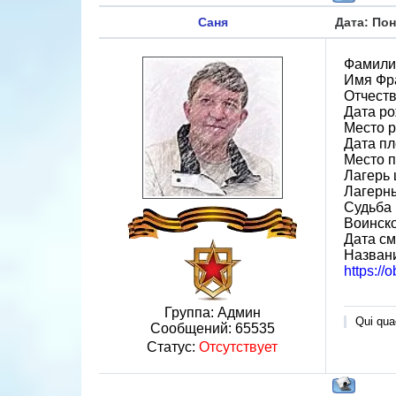
Саня
Дата: Пон
Фамили
Имя Фр
Отчест
Дата ро
Место р
Дата пл
Место 
Лагерь 
Лагерн
Судьба 
Воинско
Дата см
Назван
https://
Группа: Админ
Qui quae
Сообщений:
65535
Статус:
Отсутствует