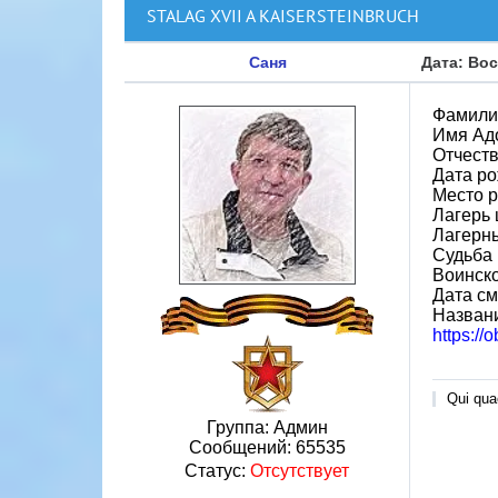
STALAG XVII A KAISERSTEINBRUCH
Саня
Дата: Вос
Фамили
Имя Ад
Отчест
Дата ро
Место р
Лагерь 
Лагерн
Судьба 
Воинско
Дата см
Назван
https://
Qui quae
Группа: Админ
Сообщений:
65535
Статус:
Отсутствует