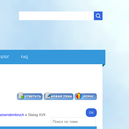
БЛОГ
FAQ
Kaisersteinbruch
»
Stalag XVII