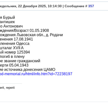
едельник, 22 Декабря 2025, 10:14:30 | Сообщение #
357
я Бурый
антишек
во Антонович
ждения/Возраст 01.05.1908
ождения Львовская обл., д. Родачи
енения 17.08.1941
пленения Одесса
шталаг XVII A
ый номер 125394
погиб в плену
е звание гражданский
ерти 05.04.1943
ие источника донесения ЦАМО
obd-memorial.ru/html/info.htm?id=72238197
rit, reperit