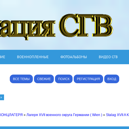
ШИЕ
ВОЕННОПЛЕННЫЕ
ФОТОАЛЬБОМЫ
ВИДЕО СГВ
ВСЕ ТЕМЫ
СВЕЖИЕ
ПОИСК
РЕГИСТРАЦИЯ
ВХОД
»
 КОНЦЛАГЕРЯ
»
Лагеря XVII военного округа Германии ( Wien )
»
Stalag XVII A 