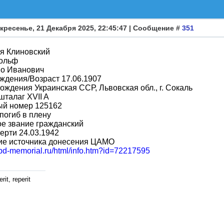
кресенье, 21 Декабря 2025, 22:45:47 | Сообщение #
351
я Клиновский
ольф
во Иванович
ждения/Возраст 17.06.1907
ождения Украинская ССР, Львовская обл., г. Сокаль
шталаг XVII A
ый номер 125162
погиб в плену
е звание гражданский
ерти 24.03.1942
ие источника донесения ЦАМО
obd-memorial.ru/html/info.htm?id=72217595
rit, reperit