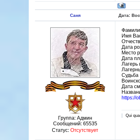
Саня
Дата: Вос
Фамили
Имя Ва
Отчест
Дата ро
Место 
Дата пл
Лагерь 
Лагерн
Судьба 
Воинско
Дата см
Назван
https://
Qui quae
Группа: Админ
Сообщений:
65535
Статус:
Отсутствует