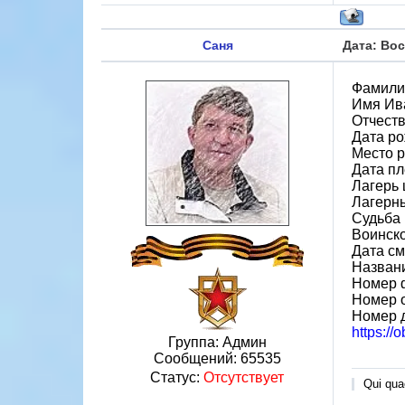
Саня
Дата: Вос
Фамили
Имя Ив
Отчест
Дата ро
Место 
Дата пл
Лагерь 
Лагерн
Судьба 
Воинско
Дата см
Назван
Номер 
Номер 
Номер 
https://
Группа: Админ
Сообщений:
65535
Статус:
Отсутствует
Qui quae