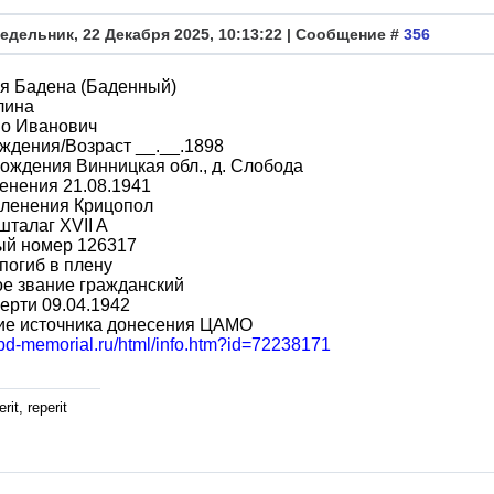
едельник, 22 Декабря 2025, 10:13:22 | Сообщение #
356
я Бадена (Баденный)
лина
во Иванович
ждения/Возраст __.__.1898
ождения Винницкая обл., д. Слобода
енения 21.08.1941
пленения Крицопол
шталаг XVII A
ый номер 126317
погиб в плену
е звание гражданский
ерти 09.04.1942
ие источника донесения ЦАМО
obd-memorial.ru/html/info.htm?id=72238171
rit, reperit