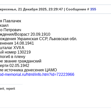
кресенье, 21 Декабря 2025, 23:29:47 | Сообщение #
355
я Павлачек
хаил
во Петрович
ждения/Возраст 20.09.1910
ождения Украинская ССР, Львовская обл.
енения 14.08.1941
шталаг XVII A
ый номер 130219
погиб в плену
е звание гражданский
ерти 02.05.1942
ие источника донесения ЦАМО
obd-memorial.ru/html/info.htm?id=72223966
rit, reperit