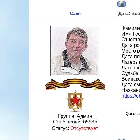
Саня
Дата: Вос
Фамили
Имя Ге
Отчест
Дата ро
Место 
Дата пл
Лагерь 
Лагерн
Судьба 
Воинско
Дата см
Назван
https://
Qui quae
Группа: Админ
Сообщений:
65535
Статус:
Отсутствует