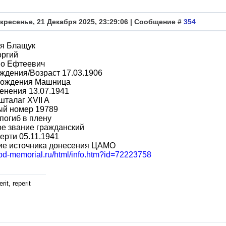
кресенье, 21 Декабря 2025, 23:29:06 | Сообщение #
354
я Блащук
оргий
во Ефтеевич
ждения/Возраст 17.03.1906
рождения Машница
енения 13.07.1941
шталаг XVII A
ый номер 19789
погиб в плену
е звание гражданский
ерти 05.11.1941
ие источника донесения ЦАМО
obd-memorial.ru/html/info.htm?id=72223758
rit, reperit