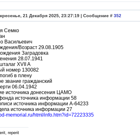
кресенье, 21 Декабря 2025, 23:27:19 | Сообщение #
352
я Семко
ан
во Васильевич
ждения/Возраст 29.08.1905
рождения Заградовка
енения 28.07.1941
шталаг XVII A
ый номер 130082
погиб в плену
е звание гражданский
ерти 06.04.1942
ие источника донесения ЦАМО
фонда источника информации 58
описи источника информации A-64233
дела источника информации 27
obd-memorial.ru/html/info.htm?id=72223335
rit, reperit