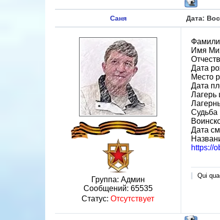
Саня
Дата: Вос
Фамили
Имя Ми
Отчест
Дата ро
Место р
Дата пл
Лагерь 
Лагерн
Судьба 
Воинско
Дата см
Назван
https://
Qui quae
Группа: Админ
Сообщений:
65535
Статус:
Отсутствует