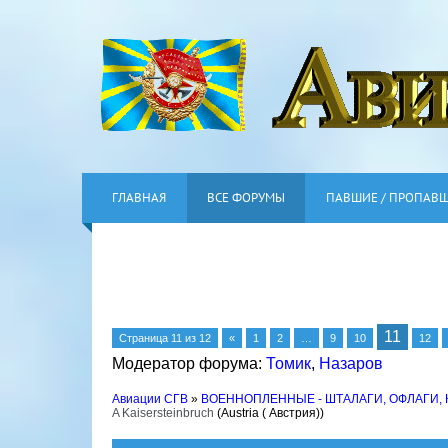
ГЛАВНАЯ
ВСЕ ФОРУМЫ
ПАВШИЕ / ПРОПАВ
11
Страница
11
из
12
«
1
2
…
9
10
12
Модератор форума:
Томик
,
Назаров
Авиации СГВ
»
ВОЕННОПЛЕННЫЕ - ШТАЛАГИ, ОФЛАГИ,
A Kaisersteinbruch
(Austria ( Австрия))