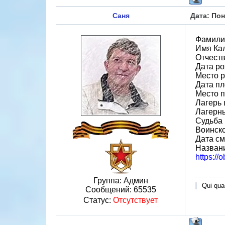
Саня
Дата: Пон
Фамили
Имя Ка
Отчест
Дата ро
Место р
Дата пл
Место 
Лагерь 
Лагерн
Судьба 
Воинско
Дата см
Назван
https://
Группа: Админ
Qui quae
Сообщений:
65535
Статус:
Отсутствует