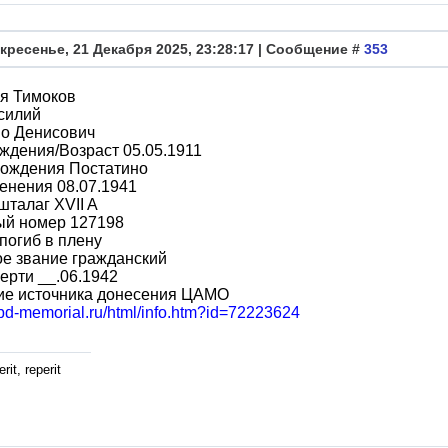
кресенье, 21 Декабря 2025, 23:28:17 | Сообщение #
353
я Тимоков
силий
во Денисович
ждения/Возраст 05.05.1911
рождения Постатино
енения 08.07.1941
шталаг XVII A
ый номер 127198
погиб в плену
е звание гражданский
ерти __.06.1942
ие источника донесения ЦАМО
obd-memorial.ru/html/info.htm?id=72223624
rit, reperit