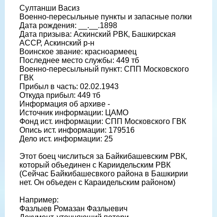
Султанши Васиз
Военно-пересыльные пункты и запасные полки
Дата рождения: __.__.1898
Дата призыва: Аскинский РВК, Башкирская
АССР, Аскинский р-н
Воинское звание: красноармеец
Последнее место службы: 449 тб
Военно-пересыльный пункт: СПП Московского
ГВК
Прибыл в часть: 02.02.1943
Откуда прибыл: 449 тб
Информация об архиве -
Источник информации: ЦАМО
Фонд ист. информации: СПП Московского ГВК
Опись ист. информации: 179516
Дело ист. информации: 25
Этот боец числиться за Байкибашевским РВК,
который объединен с Кариидельским РВК
(Сейчас Байкибашесвкого района в Башкирии
нет. Он объеден с Караидельским районом)
Например:
Фазлыев Ромазан Фазлыевич