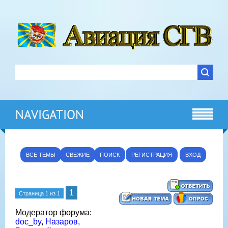
NAVIGATION
ВСЕ ТЕМЫ
СВЕЖИЕ
ПОИСК
РЕГИСТРАЦИЯ
ВХОД
1
Страница
1
из
1
Модератор форума:
doc_by
,
Назаров
,