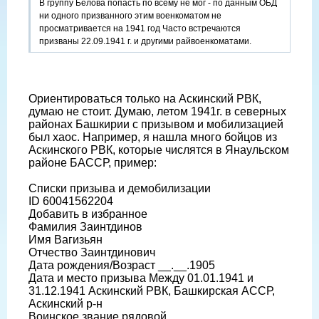
В группу Белова попасть по всему не мог - по данным ОБД
ни одного призванного этим военкоматом не
просматривается на 1941 год Часто встречаются
призваны 22.09.1941 г. и другими райвоенкоматами.
Ориентироваться только на Аскинский РВК,
думаю не стоит. Думаю, летом 1941г. в северных
районах Башкирии с призывом и мобилизацией
был хаос. Например, я нашла много бойцов из
Аскинского РВК, которые числятся в Янаульском
районе БАССР, пример:
Списки призыва и демобилизации
ID 60041562204
Добавить в избранное
Фамилия Заинтдинов
Имя Вагизьян
Отчество Заинтдинович
Дата рождения/Возраст __.__.1905
Дата и место призыва Между 01.01.1941 и
31.12.1941 Аскинский РВК, Башкирская АССР,
Аскинский р-н
Воинское звание рядовой