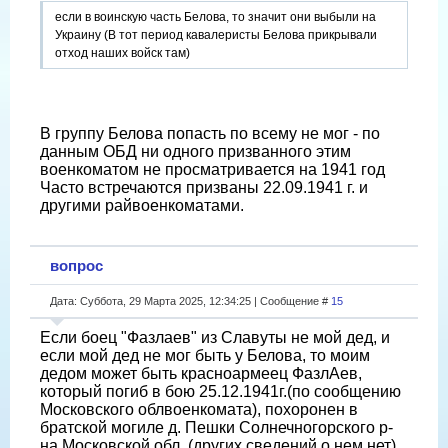
если в воинскую часть Белова, то значит они выбыли на
Украину (В тот период кавалеристы Белова прикрывали
отход наших войск там)
В группу Белова попасть по всему не мог - по
данным ОБД ни одного призванного этим
военкоматом не просматривается на 1941 год
Часто встречаются призваны 22.09.1941 г. и
другими райвоенкоматами.
вопрос
Дата: Суббота, 29 Марта 2025, 12:34:25 | Сообщение #
15
Если боец "Фазлаев" из Славуты не мой дед, и
если мой дед не мог быть у Белова, то моим
дедом может быть красноармеец ФазлАев,
который погиб в бою 25.12.1941г.(по сообщению
Московского облвоенкомата), похоронен в
братской могиле д. Пешки Солнечногорского р-
на Московской обл. (других сведений о нем нет).