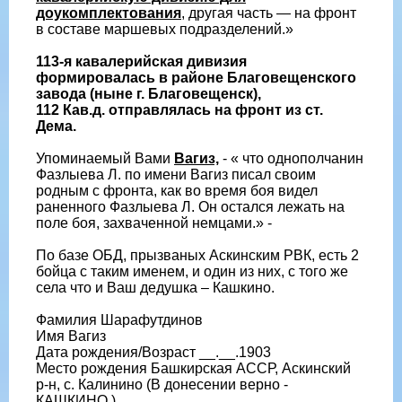
доукомплектования
, другая часть — на фронт
в составе маршевых подразделений.»
113-я кавалерийская дивизия
формировалась в районе Благовещенского
завода (ныне г. Благовещенск),
112 Кав.д. отправлялась на фронт из ст.
Дема.
Упоминаемый Вами
Вагиз,
- « что однополчанин
Фазлыева Л. по имени Вагиз писал своим
родным с фронта, как во время боя видел
раненного Фазлыева Л. Он остался лежать на
поле боя, захваченной немцами.» -
По базе ОБД, прызваных Аскинским РВК, есть 2
бойца с таким именем, и один из них, с того же
села что и Ваш дедушка – Кашкино.
Фамилия Шарафутдинов
Имя Вагиз
Дата рождения/Возраст __.__.1903
Место рождения Башкирская АССР, Аскинский
р-н, с. Калинино (В донесении верно -
КАШКИНО.)