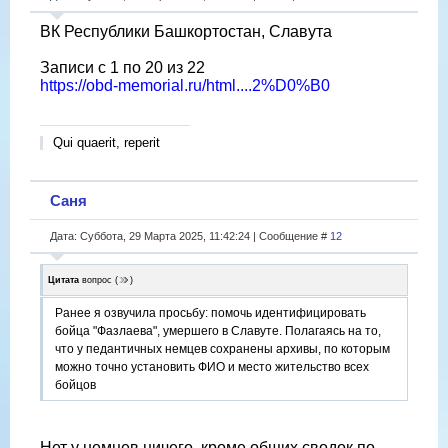
ВК Республики Башкортостан, Славута
Записи с 1 по 20 из 22
https://obd-memorial.ru/html....2%D0%B0
Qui quaerit, reperit
Саня
Дата: Суббота, 29 Марта 2025, 11:42:24 | Сообщение #
12
Цитата
вопрос
(
)
Ранее я озвучила просьбу: помочь идентифицировать
бойца "Фазлаева", умершего в Славуте. Полагаясь на то,
что у педантичных немцев сохранены архивы, по которым
можно точно установить ФИО и место жительство всех
бойцов
Нет у немцев ничего, кроме общих сводок по