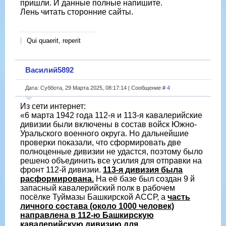
пришли. И данные полные напишите.
Лень читать сторонние сайты.
Qui quaerit, reperit
Василий5892
Дата: Суббота, 29 Марта 2025, 08:17:14 | Сообщение #
4
Из сети интернет:
«6 марта 1942 года 112-я и 113-я кавалерийские
дивизии были включены в состав войск Южно-
Уральского военного округа. Но дальнейшие
проверки показали, что сформировать две
полноценные дивизии не удастся, поэтому было
решено объединить все усилия для отправки на
фронт 112-й дивизии.
113-я дивизия была
расформирована.
На её базе был создан 9 й
запасный кавалерийский полк в рабочем
посёлке Туймазы Башкирской АССР, а
часть
личного состава (около 1000 человек)
направлена в 112-ю Башкирскую
кавалерийскую дивизию для