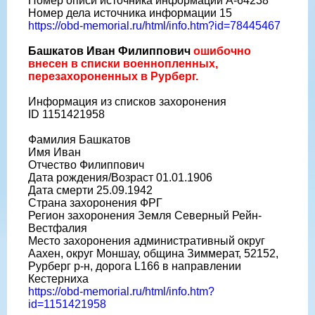
Номер описи источника информации A-64238
Номер дела источника информации 15
https://obd-memorial.ru/html/info.htm?id=78445467
Башкатов Иван Филиппович
ошибочно
внесен в списки военнопленных,
перезахороненных в Рурберг.
Информация из списков захоронения
ID 1151421958
Фамилия Башкатов
Имя Иван
Отчество Филиппович
Дата рождения/Возраст 01.01.1906
Дата смерти 25.09.1942
Страна захоронения ФРГ
Регион захоронения Земля Северный Рейн-
Вестфалия
Место захоронения административный округ
Аахен, округ Моншау, община Зиммерат, 52152,
Рурберг р-н, дорога L166 в направлении
Кестерниха
https://obd-memorial.ru/html/info.htm?
id=1151421958