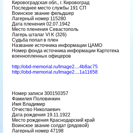
Кировоградская обл., г. Кировоград
Последнее место службы 191 СП
Воинское звание фельдшер
Лагерный номер 115280
Дата пленения 02.07.1942
Место пленения Севастополь
Лагерь шталаг VI K (326)
Судьба попал в плен
Название источника информации ЦАМО
Номер фонда источника информации Картотека
военнопленных офицеров
http://obd-memorial.ru/Image2....4b8ac75
http://obd-memorial.ru/Image2....1a11658
Номер записи 300150357
Фамилия Половинкин
Имя Владимир
Отчество Николаевич
Дата рождения 19.11.1922
Место рождения Краснодарский край
Воинское звание солдат (рядовой)
Лагерный номер 47198