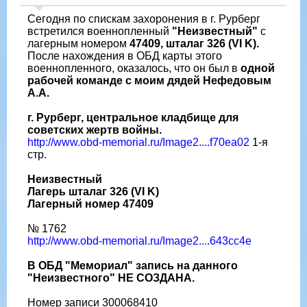
Сегодня по спискам захоронения в г. Рурберг
встретился военнопленный
"Неизвестный"
с
лагерным номером
47409, шталаг 326 (VI K).
После нахождения в ОБД карты этого
военнопленного, оказалось, что он был в
одной
рабочей команде с
моим дядей Нефедовым
А.А.
г. Рурберг, центральное кладбище для
советских жертв войны.
http://www.obd-memorial.ru/Image2....f70ea02
1-я
стр.
Неизвестный
Лагерь шталаг 326 (VI K)
Лагерный номер 47409
№ 1762
http://www.obd-memorial.ru/Image2....643cc4e
В ОБД "Мемориал" запись на данного
"Неизвестного" НЕ СОЗДАНА.
Номер записи 300068410