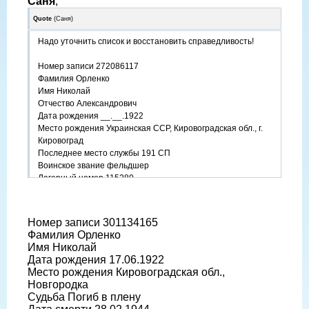
Саня
,
Quote
(
Саня
)
Надо уточнить список и восстановить справедливость!
Номер записи 272086117
Фамилия Орленко
Имя Николай
Отчество Александрович
Дата рождения __.__.1922
Место рождения Украинская ССР, Кировоградская обл., г.
Кировоград
Последнее место службы 191 СП
Воинское звание фельдшер
Лагерный номер 115280
Дата пленения 02.07.1942
Место пленения Севастополь
Лагерь шталаг VI K (326)
Номер записи 301134165
Судьба попал в плен
Фамилия Орленко
Название источника информации ЦАМО
Имя Николай
Номер фонда источника информации Картотека
Дата рождения 17.06.1922
военнопленных офицеров
Место рождения Кировоградская обл.,
Новгородка
http://obd-memorial.ru/Image2....4b8ac75
Судьба Погиб в плену
http://obd-memorial.ru/Image2....1a11658