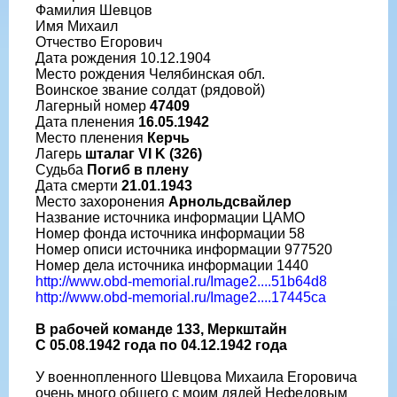
Фамилия Шевцов
Имя Михаил
Отчество Егорович
Дата рождения 10.12.1904
Место рождения Челябинская обл.
Воинское звание солдат (рядовой)
Лагерный номер
47409
Дата пленения
16.05.1942
Место пленения
Керчь
Лагерь
шталаг VI K (326)
Судьба
Погиб в плену
Дата смерти
21.01.1943
Место захоронения
Арнольдсвайлер
Название источника информации ЦАМО
Номер фонда источника информации 58
Номер описи источника информации 977520
Номер дела источника информации 1440
http://www.obd-memorial.ru/Image2....51b64d8
http://www.obd-memorial.ru/Image2....17445ca
В рабочей команде 133, Меркштайн
С 05.08.1942 года по 04.12.1942 года
У военнопленного Шевцова Михаила Егоровича
очень много общего с моим дядей Нефедовым