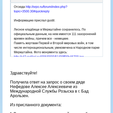
Отсюда
http://srpo.ru/forum/index.php?
topic=3500.30#quickreply
Информацию прислал gustil.
Лесное кладбище в Меркштайне сохранилось. По
официальным данным, на нем имеется 111 захоронений
времен войны, причем все - немецкие.
Память жертвам Первой и Второй мировых войн, в том
числе интернациональным, увековечена в Народном парке
Меркштайна. Фото монумента здесь:
http://s42.radikal.ru/i096/0909/51/08ff99b46708.jpg
Здравствуйте!
Получила ответ на запрос о своем дяде
Нефедове Алексее Алексеевиче из
Международной Службы Розыска в г. Бад
Арользен.
Из присланного документа: