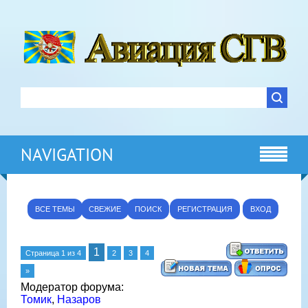
NAVIGATION
ВСЕ ТЕМЫ
СВЕЖИЕ
ПОИСК
РЕГИСТРАЦИЯ
ВХОД
1
Страница
1
из
4
2
3
4
»
Модератор форума:
Томик
,
Назаров