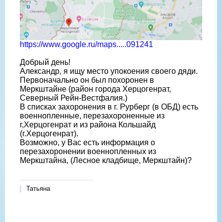
https://www.google.ru/maps.....091241
Добрый день!
Александр, я ищу место упокоения своего дяди.
Первоначально он был похоронен в
Меркштайне (район города Херцогенрат,
Северный Рейн-Вестфалия.)
В списках захоронения в г. Рурберг (в ОБД) есть
военнопленные, перезахороненные из
г,Херцогенрат и из района Кольшайд
(г.Херцогенрат).
Возможно, у Вас есть информация о
перезахоронении военнопленных из
Меркштайна, (Лесное кладбище, Меркштайн)?
Татьяна