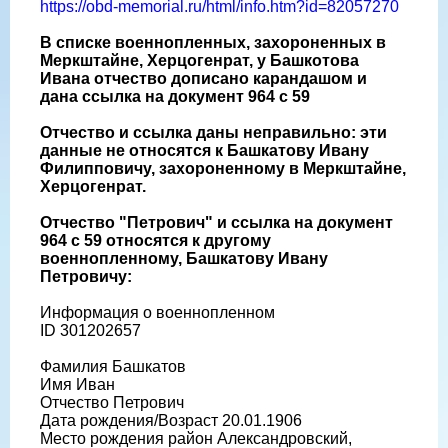
https://obd-memorial.ru/html/info.htm?id=82057270
В списке военнопленных, захороненных в
Меркштайне, Херцогенрат, у Башкотова
Ивана отчество дописано карандашом и
дана ссылка на документ 964 с 59
Отчество и ссылка даны неправильно: эти
данные не относятся к Башкатову Ивану
Филипповичу, захороненному в Меркштайне,
Херцогенрат.
Отчество "Петрович" и ссылка на документ
964 с 59 относятся к другому
военнопленному, Башкатову Ивану
Петровичу:
Информация о военнопленном
ID 301202657
Фамилия Башкатов
Имя Иван
Отчество Петрович
Дата рождения/Возраст 20.01.1906
Место рождения район Александровский,