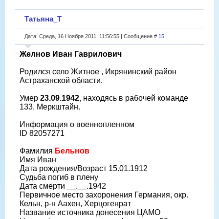
Татьяна_Т
Дата: Среда, 16 Ноября 2011, 11:56:55 | Сообщение #
15
Желнов Иван Гаврилович
Родился село Житное , Икрянинский район
Астраханской области.
Умер
23.09.1942
, находясь в рабочей команде
133, Меркштайн.
Информация о военнопленном
ID 82057271
Фамилия
Бельнов
Имя Иван
Дата рождения/Возраст 15.01.1912
Судьба погиб в плену
Дата смерти __.__.1942
Первичное место захоронения Германия, окр.
Кельн, р-н Аахен, Херцогенрат
Название источника донесения ЦАМО