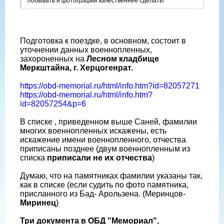
побывать и фотографии качественнее сделать!
Подготовка к поездке, в основном, состоит в
уточнении данных военнопленных,
захороненных на
Лесном кладбище
Меркштайна, г. Херцогенрат.
https://obd-memorial.ru/html/info.htm?id=82057271
https://obd-memorial.ru/html/info.htm?
id=82057254&p=6
В списке , приведенном выше Саней, фамилии
многих военнопленных искажены, есть
искажение имени военнопленного, отчества
приписаны позднее (двум военнопленным из
списка
приписали не их отчества
)
Думаю, что на памятниках фамилии указаны так,
как в списке (если судить по фото памятника,
присланного из Бад- Арользена. (Меринцов-
Миринец
)
Три документа в ОБД "Мемориал",