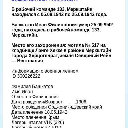
В рабочей команде 133, Меркштайн
находился с 05.08.1942 по 25.09.1942 года.
Башкатов Иван Филиппович умер 25.09.!942
года, находясь в рабочей команде 133,
Меркштайн.
Место его захоронения: могила № 517 на
кладбище Ланге Хекке в районе Меркштайн
города Херцогенрат, земля Северный Рейн
— Вестфалия.
Информация о военнопленном
ID 300226222
Фамилия Башкатов
Имя Иван
Отчество Филиппович
Дата рождения/Возраст __.__.1906
Место рождения Орджоникидзевский край
Дата пленения 18.05.1942
Место пленения Крым
Лагерь шталаг VI K (326)
Лагерный номер 47012