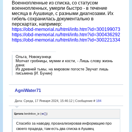
Военнопленные из списка, со статусом
военнопленных, умерли быстро - в течение
месяца в Аушвице, с разными диагнозами. Их
гибель сохранилась документально в
перскартах, например:
https://obd-memorial.ru/html/info.htm?id=300199073
https://obd-memorial.ru/html/info.htm?id=300436292
https://obd-memorial.ru/html/info.htm?id=300221334
Ольга, Новокузнецк
Молчат гробницы, мумии и кости, - Лишь слову жизнь
дана:
Из древней тьмы, на мировом погосте Звучат лишь
письмена (И. Бунин)
AgniWater71
Дата: Среда, 17 Января 2024, 15:46:12 | Сообщение #
184
Цитата
berdnikov_ie
(
)
Спасибо за наводку, проанализировав информацию про
своего прадеда, там есть два списка в Аушвец