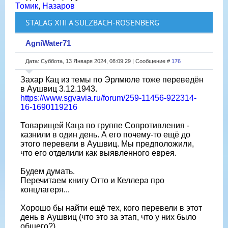
Томик
,
Назаров
STALAG XIII A SULZBACH-ROSENBERG
AgniWater71
Дата: Суббота, 13 Января 2024, 08:09:29 | Сообщение #
176
Захар Кац из темы по Эрлмюле тоже переведён
в Аушвиц 3.12.1943.
https://www.sgvavia.ru/forum/259-11456-922314-
16-1690119216
Товарищей Каца по группе Сопротивления -
казнили в один день. А его почему-то ещë до
этого перевели в Аушвиц. Мы предположили,
что его отделили как выявленного еврея.
Будем думать.
Перечитаем книгу Отто и Келлера про
концлагеря...
Хорошо бы найти ещë тех, кого перевели в этот
день в Аушвиц (что это за этап, что у них было
общего?).