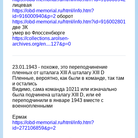
лицевая
https://obd-memorial.ru/html/info.htm?
id=916000940&p=2
оборот
https://obd-memorial.ru/html/info.htm?id=916002801
две ЗК
умер во Флоссенбюрге
https://collections.arolsen-
archives.org/en....127&p=0
23.01.1943 - похоже, это переподчинение
пленных от шталага XIII A шталагу XIII D
Пленные, вероятно, как были в команде, так там
и остались
Видимо, сама команда 10211 или изначально
была подчинена шталагу XIII D, или еë
переподчинили в январе 1943 вместе с
военнопленными
Ермак
https://obd-memorial.ru/html/info.htm?
id=272106859&p=2