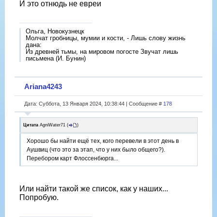
И это отнюдь не евреи
Ольга, Новокузнецк
Молчат гробницы, мумии и кости, - Лишь слову жизнь
дана:
Из древней тьмы, на мировом погосте Звучат лишь
письмена (И. Бунин)
Ariana4243
Дата: Суббота, 13 Января 2024, 10:38:44 | Сообщение #
178
Цитата
AgniWater71
(
)
Хорошо бы найти ещë тех, кого перевели в этот день в
Аушвиц (что это за этап, что у них было общего?).
Перебором карт Флоссенбюрга...
Или найти такой же список, как у наших...
Попробую.