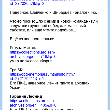
id=272026579&p=2
Наверное, Шевченко и Шибарцев - аналогично.
Что-то произошло с ними в новой команде - или
задумали групповой побег, или массовый
саботаж, или ещë что-то подобное...
Ещë из военнопленных:
Рекуха Михаил
https://collections.arolsen-
archives.org/en....718&p=0
умер во Флоссенбюрге
Три ЗК:
https://obd-memorial.ru/html/info.htm?
id=272179211&p=1
Его ПК-1, наверное, лежит где-то в архивах
Украины
Гаранин Леонид
https://collections.arolsen-
archives.org/en....485&p=0
Есть ПК-1, те же рабочие команды: