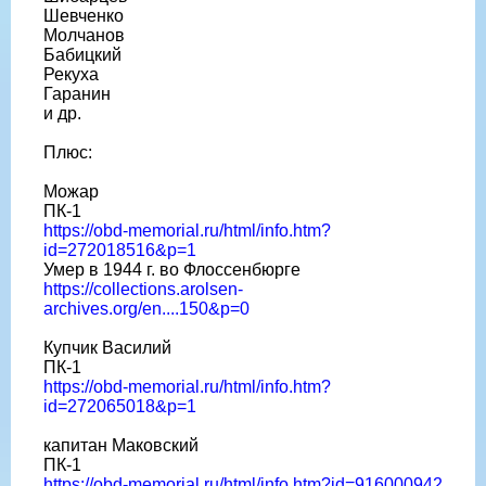
Шевченко
Молчанов
Бабицкий
Рекуха
Гаранин
и др.
Плюс:
Можар
ПК-1
https://obd-memorial.ru/html/info.htm?
id=272018516&p=1
Умер в 1944 г. во Флоссенбюрге
https://collections.arolsen-
archives.org/en....150&p=0
Купчик Василий
ПК-1
https://obd-memorial.ru/html/info.htm?
id=272065018&p=1
капитан Маковский
ПК-1
https://obd-memorial.ru/html/info.htm?id=916000942