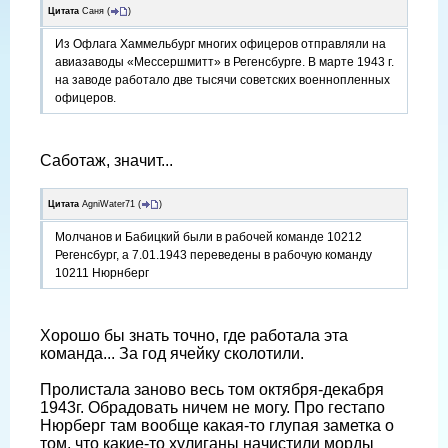
Цитата
Саня
(
)
Из Офлага Хаммельбург многих офицеров отправляли на
авиазаводы «Мессершмитт» в Регенсбурге. В марте 1943 г.
на заводе работало две тысячи советских военнопленных
офицеров.
Саботаж, значит...
Цитата
AgniWater71
(
)
Молчанов и Бабицкий были в рабочей команде 10212
Регенсбург, а 7.01.1943 переведены в рабочую команду
10211 Нюрнберг
Хорошо бы знать точно, где работала эта
команда... За год ячейку сколотили.
Пролистала заново весь том октября-декабря
1943г. Обрадовать ничем не могу. Про гестапо
Нюрберг там вообще какая-то глупая заметка о
том, что какие-то хулиганы начистили морды