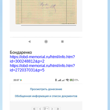
Бондаренко
https://obd-memorial.ru/html/info.htm?
id=300248812&p=2
https://obd-memorial.ru/html/info.htm?
id=272037031&p=5