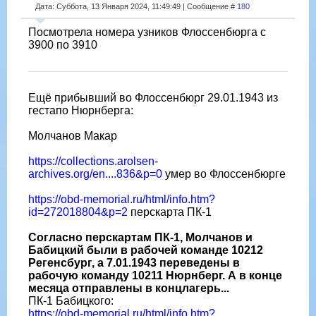
Дата: Суббота, 13 Января 2024, 11:49:49 | Сообщение #
180
Посмотрела номера узников Флоссенбюрга с
3900 по 3910
Ещë прибывший во Флоссенбюрг 29.01.1943 из
гестапо Нюрнберга:
Молчанов Макар
https://collections.arolsen-
archives.org/en....836&p=0
умер во Флоссенбюрге
https://obd-memorial.ru/html/info.htm?
id=272018804&p=2
перскарта ПК-1
Согласно перскартам ПК-1, Молчанов и
Бабицкий были в рабочей команде 10212
Регенсбург, а 7.01.1943 переведены в
рабочую команду 10211 Нюрнберг. А в конце
месяца отправлены в концлагерь...
ПК-1 Бабицкого:
https://obd-memorial.ru/html/info.htm?