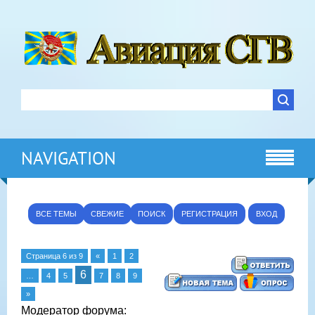
NAVIGATION
ВСЕ ТЕМЫ
СВЕЖИЕ
ПОИСК
РЕГИСТРАЦИЯ
ВХОД
Страница
6
из
9
«
1
2
6
…
4
5
7
8
9
»
Модератор форума: