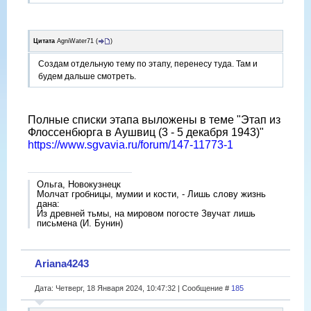
Цитата
AgniWater71
(
)
Создам отдельную тему по этапу, перенесу туда. Там и
будем дальше смотреть.
Полные списки этапа выложены в теме "Этап из
Флоссенбюрга в Аушвиц (3 - 5 декабря 1943)"
https://www.sgvavia.ru/forum/147-11773-1
Ольга, Новокузнецк
Молчат гробницы, мумии и кости, - Лишь слову жизнь
дана:
Из древней тьмы, на мировом погосте Звучат лишь
письмена (И. Бунин)
Ariana4243
Дата: Четверг, 18 Января 2024, 10:47:32 | Сообщение #
185