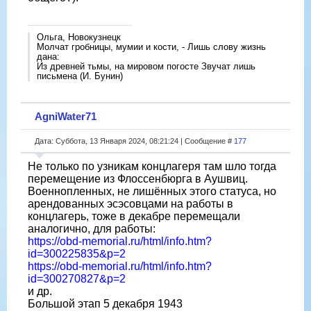
Ольга, Новокузнецк
Молчат гробницы, мумии и кости, - Лишь слову жизнь
дана:
Из древней тьмы, на мировом погосте Звучат лишь
письмена (И. Бунин)
AgniWater71
Дата: Суббота, 13 Января 2024, 08:21:24 | Сообщение #
177
Не только по узникам концлагеря там шло тогда
перемещение из Флоссенбюрга в Аушвиц.
Военнопленных, не лишëнных этого статуса, но
арендованных эсэсовцами на работы в
концлагерь, тоже в декабре перемещали
аналогично, для работы:
https://obd-memorial.ru/html/info.htm?
id=300225835&p=2
https://obd-memorial.ru/html/info.htm?
id=300270827&p=2
и др.
Большой этап 5 декабря 1943