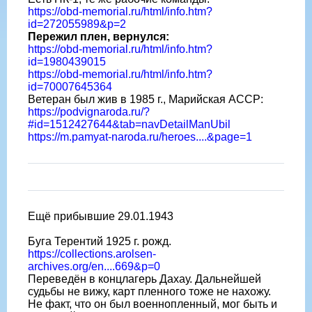
https://obd-memorial.ru/html/info.htm?
id=272055989&p=2
Пережил плен, вернулся:
https://obd-memorial.ru/html/info.htm?
id=1980439015
https://obd-memorial.ru/html/info.htm?
id=70007645364
Ветеран был жив в 1985 г., Марийская АССР:
https://podvignaroda.ru/?
#id=1512427644&tab=navDetailManUbil
https://m.pamyat-naroda.ru/heroes....&page=1
Ещë прибывшие 29.01.1943
Буга Терентий 1925 г. рожд.
https://collections.arolsen-
archives.org/en....669&p=0
Переведëн в концлагерь Дахау. Дальнейшей
судьбы не вижу, карт пленного тоже не нахожу.
Не факт, что он был военнопленный, мог быть и