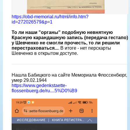
https://obd-memorial.ru/html/info.htm?
id=272026579&p=1
То ли наши "органы" подобную невнятную
Красную карандашную запись (передача гестапо)
у Шевченко не смогли прочесть, то ли решили
перестраховаться...
. В итоге - нет перскарты
Шевченко в открытом доступе.
Нашла Бабицкого на сайте Мемориала Флоссенбюрг,
умер 29.02.1944
https://www.gedenkstaette-
flossenbuerg.de/ru....5%D0%B9