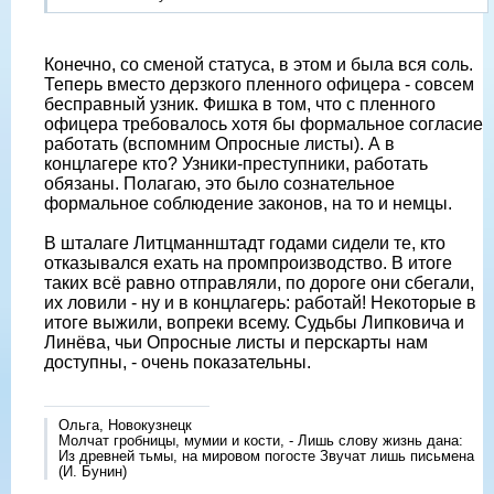
Конечно, со сменой статуса, в этом и была вся соль.
Теперь вместо дерзкого пленного офицера - совсем
бесправный узник. Фишка в том, что с пленного
офицера требовалось хотя бы формальное согласие
работать (вспомним Опросные листы). А в
концлагере кто? Узники-преступники, работать
обязаны. Полагаю, это было сознательное
формальное соблюдение законов, на то и немцы.
В шталаге Литцманнштадт годами сидели те, кто
отказывался ехать на промпроизводство. В итоге
таких всë равно отправляли, по дороге они сбегали,
их ловили - ну и в концлагерь: работай! Некоторые в
итоге выжили, вопреки всему. Судьбы Липковича и
Линëва, чьи Опросные листы и перскарты нам
доступны, - очень показательны.
Ольга, Новокузнецк
Молчат гробницы, мумии и кости, - Лишь слову жизнь дана:
Из древней тьмы, на мировом погосте Звучат лишь письмена
(И. Бунин)