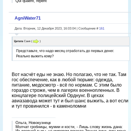
Qui quaerit, reperit
AgniWater71
Дата: Вторник, 12 Декабря 2023, 16:03:04 | Сообщение #
161
Цитата
Саня
(
)
Представьте, что надо месяц отработать до первых денег.
Реально выжить кому?
Вот насчёт еды не знаю. Но полагаю, что не так. Там
гос обеспечение, как в любой тюрьме: одежда,
питание, медосмотр - всë по нормам. С этим было
гораздо строже, чем в лагерях военнопленных. В
концлагере полицейский Орднунг. В цехах
авиазавода может тут и был шанс выжить, а вот если
и тут провинился - в каменоломни
Ольга, Новокузнецк
Молчат гробницы, мумии и кости, - Лишь слову жизнь дана:
Из древней тьмы, на мировом погосте Звучат лишь письмена