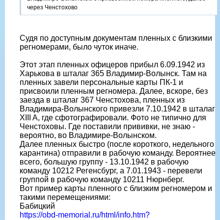
через Ченстохово
Судя по доступным документам пленных с близкими
регномерами, было чуток иначе.
Этот этап пленных офицеров прибыл 6.09.1942 из
Харькова в шталаг 365 Владимир-Волынск. Там на
пленных завели персональные карты ПК-1 и
присвоили пленным регномера. Далее, вскоре, без
заезда в шталаг 367 Ченстохова, пленных из
Владимира-Волынского привезли 7.10.1942 в шталаг
XIII A, где сфотографировали. Фото не типично для
Ченстоховы. Где поставили прививки, не знаю -
вероятно, во Владимире-Волынском.
Далее пленных быстро (после короткого, недельного
карантина) отправили в рабочую команду. Вероятнее
всего, большую группу - 13.10.1942 в рабочую
команду 10212 Регенсбург, а 7.01.1943 - перевели
группой в рабочую команду 10211 Нюрнберг.
Вот пример карты пленного с близким регномером и
такими перемещениями:
Бабицкий
https://obd-memorial.ru/html/info.htm?