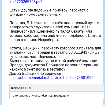
id=272026579&p=2
Есть и другие подобные примеры перскарт, с
близкими номерами пленных.
Полагаю, Б. Шевченко прошëл аналогичный путь, и
вскоре что-то случилось в этой команде 10211
Нюрнберг - или Шевченко пытался бежать, или
устроил саботаж, или ещë что-то подобное... В итоге
попал в гестапо Нюрнберга.
Кстати, Бабицкий, перскарту которого я привела для
аналогии, был передан в гестапо 30.01.1943 - лишь
чуть позже, чем Шевченко.
Была какая-то заварушка в этой рабочей команде...
Правда, документов Бабицкого по концлагерю - не
нахожу; может, погиб в гестапо?
Домой Бабицкий не вернулся
https://obd-memorial.ru/html/info.htm?id=74581955
Цитата
Саня
(
)
в концлагерь Флоссенбург на ликвидацию.