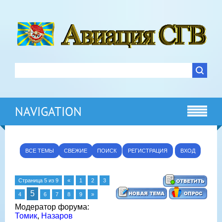
NAVIGATION
ВСЕ ТЕМЫ
СВЕЖИЕ
ПОИСК
РЕГИСТРАЦИЯ
ВХОД
Страница
5
из
9
«
1
2
3
5
4
6
7
8
9
»
Модератор форума:
Томик
,
Назаров