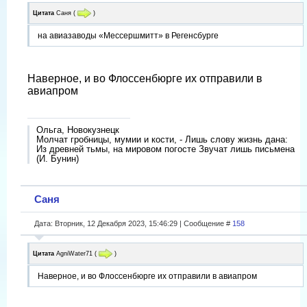
Цитата
Саня
(
)
на авиазаводы «Мессершмитт» в Регенсбурге
Наверное, и во Флоссенбюрге их отправили в
авиапром
Ольга, Новокузнецк
Молчат гробницы, мумии и кости, - Лишь слову жизнь дана:
Из древней тьмы, на мировом погосте Звучат лишь письмена
(И. Бунин)
Саня
Дата: Вторник, 12 Декабря 2023, 15:46:29 | Сообщение #
158
Цитата
AgniWater71
(
)
Наверное, и во Флоссенбюрге их отправили в авиапром