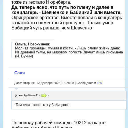
тоже из гестапо Нюрнберга.
Да, теперь ясно, что путь по плену и далее в
концлагерь - Шевченко и Бабицкий шли вместе.
Офицерское братство. Вместе попали в концлагерь
за какой-то совместный проступок. Только умер
Бабицкий чуть раньше, чем Шевченко
Ольга, Новокузнецк
Молчат гробницы, мумии и кости, - Лишь слову жизнь дана:
Из древней тьмы, на мировом погосте Звучат лишь письмена
(И. Бунин)
Саня
Дата: Вторник, 12 Декабря 2023, 15:28:08 | Сообщение #
155
Цитата
AgniWater71
(
)
Там типа такого, как у Бабицкого:
По поводу рабочей команды 10212 на карте
Бабицкого от Арона Шнеера: