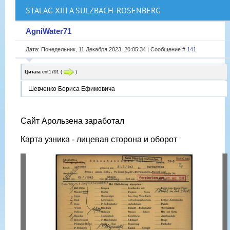
STALAG XIII A SULZBACH-ROSENBERG
AgniWater71
Дата: Понедельник, 11 Декабря 2023, 20:05:34 | Сообщение #
141
Цитата
enf1791
(
)
Шевченко Бориса Ефимовича
Сайт Арользена заработал
Карта узника - лицевая сторона и оборот