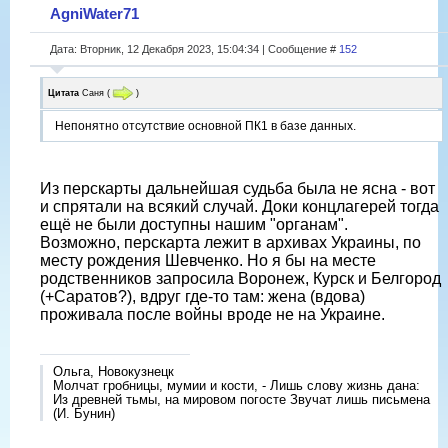
AgniWater71
Дата: Вторник, 12 Декабря 2023, 15:04:34 | Сообщение #
152
Цитата
Саня
(
)
Непонятно отсутствие основной ПК1 в базе данных.
Из перскарты дальнейшая судьба была не ясна - вот
и спрятали на всякий случай. Доки концлагерей тогда
ещë не были доступны нашим "органам".
Возможно, перскарта лежит в архивах Украины, по
месту рождения Шевченко. Но я бы на месте
родственников запросила Воронеж, Курск и Белгород
(+Саратов?), вдруг где-то там: жена (вдова)
проживала после войны вроде не на Украине.
Ольга, Новокузнецк
Молчат гробницы, мумии и кости, - Лишь слову жизнь дана:
Из древней тьмы, на мировом погосте Звучат лишь письмена
(И. Бунин)