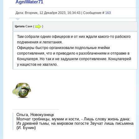
AgniWater71
Дата: Вторник, 12 Декабря 2023, 16:34:43 | Сообщение #
163
Цитата
Саня
(
)
Там собрали одних офицеров и от них ждали какого-то рабского
подчинения и лепетания.
Офицеры быстро организовали подпольные ячейки
сопротивления, что и приводило к разоблачениям и отправке в
Концлагеря. Но так и не задушили сопротивление. Концлагерей
у нацистов не хватило.
Ольга, Новокузнецк
Молчат гробницы, мумии и кости, - Лишь слову жизнь дана:
Из древней тьмы, на мировом погосте Звучат лишь письмена
(И. Бунин)