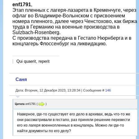
enf1791
,
Этап пленных с лагеря-лазарета в Кременчуге, через
офлаг во Владимире-Волынском с присвоением
номера пленного, далее через Ченстохово, как биржа
труда в Германию на военные производства в
Sulzbach-Rosenberg.
С производства передача в Гестапо Нюрнберга и в
концлагерь Флоссенбург на ликвидацию.
Qui quaerit, reperit
Саня
Дата: Вторник, 12 Декабря 2023, 13:28:34 | Сообщение #
146
Цитата
enf1791
(
)
Наверное, где-то существует его дело в архивах, ведь что-то же
они рассматривали в гестапо, раз приняли решение перевести
его из лагеря военнопленных в концлагерь. Можно ли где-то
найти документы по его делу?