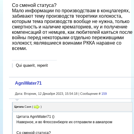
Со сменой статуса?
Мало информации по производствам в концлагерях,
забивают тему производств теоретики холокоста,
которым тема производств вообще не нужна, только
смертность и наличие крематориев, ну и получение
компенсаций от немцев, как любителей каяться после
войны перед некоторыми отдельно переживщими
холокост, являвшиеся воинами РККА наравне со
всеми.
Qui quaerit, reperit
AgniWater71
Дата: Вторник, 12 Декабря 2023, 15:54:18 | Сообщение #
159
Цитата
Саня
(
)
Цитата AgniWater71 ()
Наверное, и во Флоссенбюрге их отправили в авиапром
Со сменой статуса?