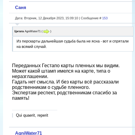
Саня
Дата: Вторник, 12 Декабря 2023, 15:09:10 | Сообщение #
153
Цитата
AgniWater71
(
)
Из перскарты дальнейшая судьба была не ясна - вот и спрятали
на всякий случай.
Переданных Гестапо карты пленных мы видим.
Может какой штамп имелся на карте, типа о
неразглашении.
Гадать нет смысла. И без карты всё рассказали
родственникам о судьбе пленного.
Экспертам респект, родственникам спасибо за
память!
Qui quaerit, reperit
AgniWater71