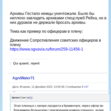
Архивы Гестапо немцы уничтожали. Было бы
неплохо завладеть архивами спецслужб Рейха, но в
них дураков не держали бросать архивы.
Тема как пример по офицерам в плену:
Движение Сопротивления советских офицеров в
плену
https://www.sgvavia.ru/forum/259-11456-1
Qui quaerit, reperit
AgniWater71
Дата: Вторник, 12 Декабря 2023, 14:06:38 | Сообщение #
147
Цитата
Саня
(
)
Этап пленных с лагеря-лазарета в Кременчуге, через офлаг во
Владимире-Волынском с присвоением номера пленного, далее