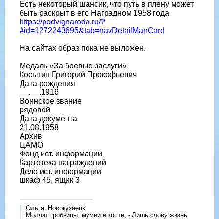
Есть некоторый шансик, что путь в плену может
быть раскрыт в его Наградном 1958 года
https://podvignaroda.ru/?
#id=1272243695&tab=navDetailManCard
На сайтах образ пока не выложен.
Медаль «За боевые заслуги»
Косыгин Григорий Прокофьевич
Дата рождения
__.__.1916
Воинское звание
рядовой
Дата документа
21.08.1958
Архив
ЦАМО
Фонд ист. информации
Картотека награждений
Дело ист. информации
шкаф 45, ящик 3
Ольга, Новокузнецк
Молчат гробницы, мумии и кости, - Лишь слову жизнь