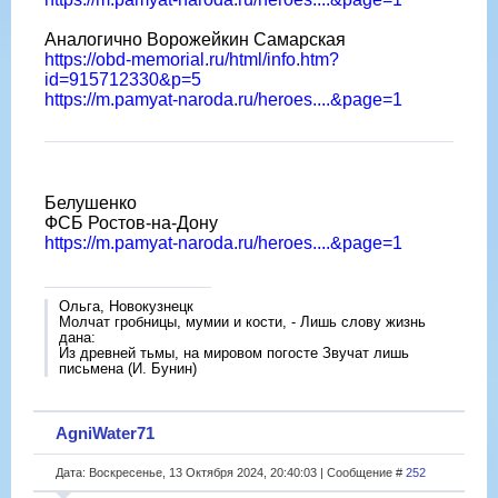
Аналогично Ворожейкин Самарская
https://obd-memorial.ru/html/info.htm?
id=915712330&p=5
https://m.pamyat-naroda.ru/heroes....&page=1
Белушенко
ФСБ Ростов-на-Дону
https://m.pamyat-naroda.ru/heroes....&page=1
Ольга, Новокузнецк
Молчат гробницы, мумии и кости, - Лишь слову жизнь
дана:
Из древней тьмы, на мировом погосте Звучат лишь
письмена (И. Бунин)
AgniWater71
Дата: Воскресенье, 13 Октября 2024, 20:40:03 | Сообщение #
252