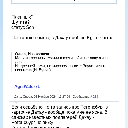
Пленных?
Шутите?
статус Sch
Насколько помню, в Дахау вообще Kgf. не было
Ольга, Новокузнецк
Молчат гробницы, мумии и кости, - Лишь слову жизнь
дана:
Из древней тьмы, на мировом погосте Звучат лишь
письмена (И. Бунин)
AgniWater71
Дата: Среда, 06 Ноября 2024, 11:27:06 | Сообщение #
263
Если серьёзно, то та запись про Регенсбург в
карточке Дахау - вообще пока мне не ясна. В
списках известных подлагерей Дахау -
Регенсбург не вижу.
Кстати, Евдошенко слесарь