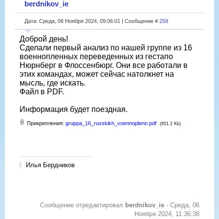
berdnikov_ie
Дата: Среда, 06 Ноября 2024, 09:06:01 | Сообщение #
259
Доброй день!
Сделали первый анализ по нашей группе из 16
военнопленных переведенных из гестапо
Нюрнберг в Флоссенбюрг. Они все работали в
этих командах, может сейчас натолкнет на
мысль, где искать.
Файл в PDF.
Информация будет поездная.
Прикрепления:
gruppa_16_russkikh_voennoplenn.pdf
(851.2 Kb)
Илья Бердников
Сообщение отредактировал
berdnikov_ie
-
Среда, 06
Ноября 2024, 11:36:38