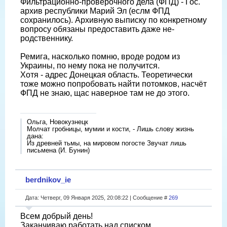
Фильтрационно-проверочного дела (ФПД) - Гос.
архив республики Марий Эл (еслм ФПД
сохранилось). Архивную выписку по конкретному
вопросу обязаны предоставить даже не-
родственнику.
Ремига, насколько помню, вроде родом из
Украины, по нему пока не получится.
Хотя - адрес Донецкая область. Теоретически
тоже можно попробовать найти потомков, насчёт
ФПД не знаю, щас наверное там не до этого.
Ольга, Новокузнецк
Молчат гробницы, мумии и кости, - Лишь слову жизнь
дана:
Из древней тьмы, на мировом погосте Звучат лишь
письмена (И. Бунин)
berdnikov_ie
Дата: Четверг, 09 Января 2025, 20:08:22 | Сообщение #
269
Всем добрый день!
Заканчиваю работать над списком