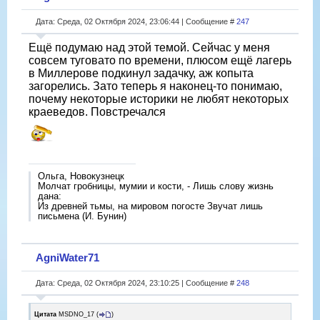
Дата: Среда, 02 Октября 2024, 23:06:44 | Сообщение #
247
Ещë подумаю над этой темой. Сейчас у меня
совсем туговато по времени, плюсом ещë лагерь
в Миллерове подкинул задачку, аж копыта
загорелись. Зато теперь я наконец-то понимаю,
почему некоторые историки не любят некоторых
краеведов. Повстречался
Ольга, Новокузнецк
Молчат гробницы, мумии и кости, - Лишь слову жизнь
дана:
Из древней тьмы, на мировом погосте Звучат лишь
письмена (И. Бунин)
AgniWater71
Дата: Среда, 02 Октября 2024, 23:10:25 | Сообщение #
248
Цитата
MSDNO_17
(
)