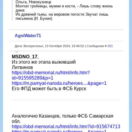
Ольга, Новокузнецк
Молчат гробницы, мумии и кости, - Лишь слову жизнь
дана:
Из древней тьмы, на мировом погосте Звучат лишь
письмена (И. Бунин)
AgniWater71
Дата: Воскресенье, 13 Октября 2024, 19:46:52 | Сообщение #
251
MSDNO_17
,
Из этого же этапа выживший
Литвинов
https://obd-memorial.ru/html/info.htm?
id=915595289&p=1
https://m.pamyat-naroda.ru/heroes....&page=1
Его ФПД может быть в ФСБ Курск
Аналогично Казанцев, только ФСБ Самарская
обл.
https://obd-memorial.ru/html/info.htm?id=915674713
https://m.pamyat-naroda.ru/heroes....&page=1