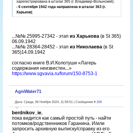
зарегистрирована в шталаг 365 (г. Владимир-Волынский);
- 6 сентября 1942 года направлена в шталаг 363 (г.
Харьков)
;
...№№ 25995-27342 - этап
из Харькова
(в St 365)
06.09.1942
...№№ 28364-28452 - этап
из Николаева
(в St
365)14.09.1942
согласно книге В.И.Колотуши «Лагерь
содержания неизвестен...»
https://www.sgvavia.ru/forum/150-8753-1
AgniWater71
Дата: Среда, 06 Ноября 2024, 11:59:51 | Сообщение #
268
berdnikov_ie
,
пока видится как самый простой путь - найти
потомков/родственников Гаранина. И/или
запросить архивную выписку/справку из его