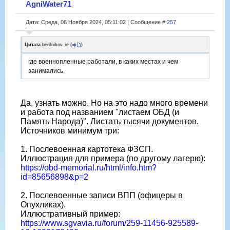
AgniWater71
Дата: Среда, 06 Ноября 2024, 05:11:02 | Сообщение #
257
Цитата
berdnikov_ie
(
)
где военнопленные работали, в каких местах и чем
занимались.
Да, узнать можно. Но на это надо много времени
и работа под названием "листаем ОБД (и
Память Народа)". Листать тысячи документов.
Источников минимум три:
1. Послевоенная картотека ФЗСП.
Иллюстрация для примера (по другому лагерю):
https://obd-memorial.ru/html/info.htm?
id=85656898&p=2
2. Послевоенные записи ВПП (офицеры в
Опухликах).
Иллюстративный пример:
https://www.sgvavia.ru/forum/259-11456-925589-