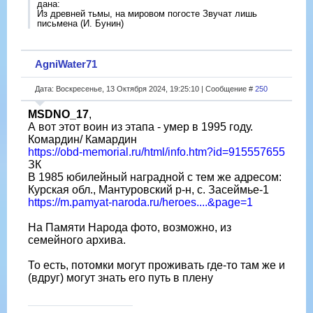
дана:
Из древней тьмы, на мировом погосте Звучат лишь
письмена (И. Бунин)
AgniWater71
Дата: Воскресенье, 13 Октября 2024, 19:25:10 | Сообщение #
250
MSDNO_17
,
А вот этот воин из этапа - умер в 1995 году.
Комардин/ Камардин
https://obd-memorial.ru/html/info.htm?id=915557655
ЗК
В 1985 юбилейный наградной с тем же адресом:
Курская обл., Мантуровский р-н, с. Засеймье-1
https://m.pamyat-naroda.ru/heroes....&page=1
На Памяти Народа фото, возможно, из
семейного архива.
То есть, потомки могут проживать где-то там же и
(вдруг) могут знать его путь в плену