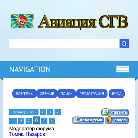
NAVIGATION
ВСЕ ТЕМЫ
СВЕЖИЕ
ПОИСК
РЕГИСТРАЦИЯ
ВХОД
Страница
8
из
9
«
1
2
8
…
6
7
9
»
Модератор форума:
Томик
,
Назаров