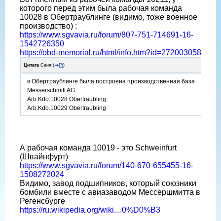
которого перед этим была рабочая команда
10028 в Обертраублинге (видимо, тоже военное
производство) :
https://www.sgvavia.ru/forum/807-751-714691-16-
1542726350
https://obd-memorial.ru/html/info.htm?id=272003058
Цитата
Саня
(
)
в Обертраублинге была построена производственная база
Messerschmitt AG...
Arb.Kdo.10028 Obertraubling
Arb.Kdo.10029 Obertraubling
А рабочая команда 10019 - это Schweinfurt
(Швайнфурт)
https://www.sgvavia.ru/forum/140-670-655455-16-
1508272024
Видимо, завод подшипников, который союзники
бомбили вместе с авиазаводом Мессершмитта в
Регенсбурге
https://ru.wikipedia.org/wiki....0%D0%B3