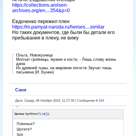
https://collections.arolsen-
archives.org/en....354&p=0
Евдоченко пережил плен
https://m.pamyat-naroda.ru/heroes....similar
Но таких документов, где были бы детали его
пребывания в плену, не вижу
Ольга, Новокузнецк
Молчат гробницы, мумии и кости, - Лишь слову жизнь
дана:
Из древней тьмы, на мировом погосте Звучат лишь
письмена (И. Бунин)
Саня
Дата: Среда, 06 Ноября 2024, 11:27:35 | Сообщение #
264
Цитата
AgniWater71
(
)
Пленных?
Шутите?
Sch