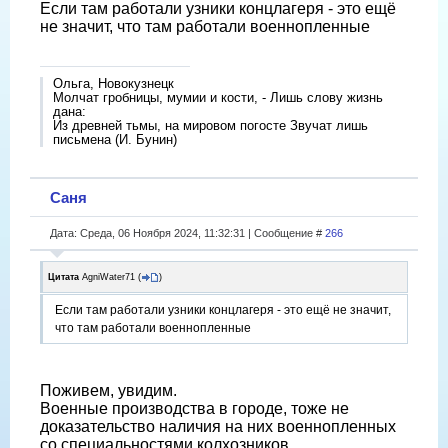
Если там работали узники концлагеря - это ещë
не значит, что там работали военнопленные
Ольга, Новокузнецк
Молчат гробницы, мумии и кости, - Лишь слову жизнь
дана:
Из древней тьмы, на мировом погосте Звучат лишь
письмена (И. Бунин)
Саня
Дата: Среда, 06 Ноября 2024, 11:32:31 | Сообщение #
266
Цитата
AgniWater71
(
)
Если там работали узники концлагеря - это ещë не значит,
что там работали военнопленные
Поживем, увидим.
Военные производства в городе, тоже не
доказательство наличия на них военнопленных
со специальностями колхозников.