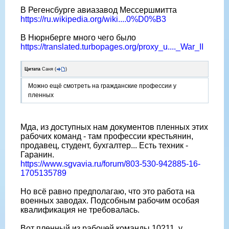
В Регенсбурге авиазавод Мессершмитта
https://ru.wikipedia.org/wiki....0%D0%B3
В Нюрнберге много чего было
https://translated.turbopages.org/proxy_u...._War_II
Цитата
Саня
(
)
Можно ещё смотреть на гражданские профессии у
пленных
Мда, из доступных нам документов пленных этих
рабочих команд - там профессии крестьянин,
продавец, студент, бухгалтер... Есть техник -
Гаранин.
https://www.sgvavia.ru/forum/803-530-942885-16-
1705135789
Но всё равно предполагаю, что это работа на
военных заводах. Подсобным рабочим особая
квалификация не требовалась.
Вот пленный из рабочей команды 10211, у