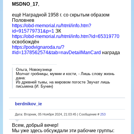
MSDNO_17
,
ещë Наградной 1958 г. со скрытым образом
Половнев
https://obd-memorial.ru/html/info.htm?
id=915779731&p=1
ЗК
https://obd-memorial.ru/html/info.htm?id=65319770
освобождён
https://podvignaroda.ru/?
#id=1378562574&tab=navDetailManCard
награда
Ольга, Новокузнецк
Молчат гробницы, мумии и кости, - Лишь слову жизнь
дана:
Из древней тьмы, на мировом погосте Звучат лишь
письмена (И. Бунин)
berdnikov_ie
Дата: Вторник, 05 Ноября 2024, 21:03:45 | Сообщение #
253
Всем, добрый вечер!
Мы уже здесь обсуждали эти рабочие группы: