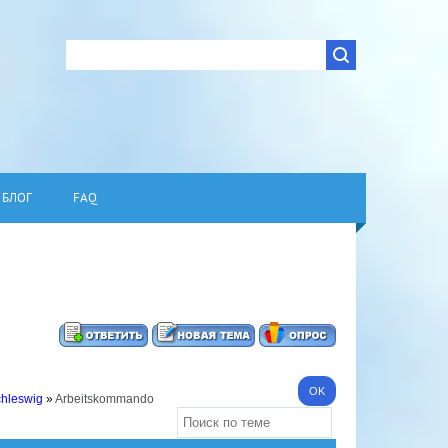
БЛОГ
FAQ
chleswig
»
Arbeitskommando