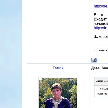
http://
Вестера
Входит 
человек
http://d
Захорон
Tamara
Томик
Дата: Вос
Цитата
Ser
Не смог
называе