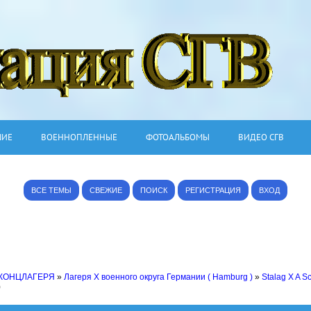
ШИЕ
ВОЕННОПЛЕННЫЕ
ФОТОАЛЬБОМЫ
ВИДЕО СГВ
ВСЕ ТЕМЫ
СВЕЖИЕ
ПОИСК
РЕГИСТРАЦИЯ
ВХОД
 КОНЦЛАГЕРЯ
»
Лагеря X военного округа Германии ( Hamburg )
»
Stalag X A S
)