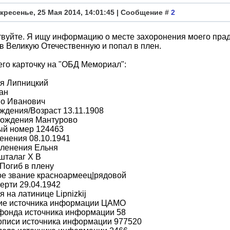
кресенье, 25 Мая 2014, 14:01:45 | Сообщение #
2
вуйте. Я ищу информацию о месте захоронения моего пра
в Великую Отечественную и попал в плен.
го карточку на "ОБД Мемориал":
я Липницкий
ан
во Иванович
ждения/Возраст 13.11.1908
рождения Мантурово
ый номер 124463
енения 08.10.1941
пленения Ельня
шталаг X B
Погиб в плену
ое звание красноармеец|рядовой
ерти 29.04.1942
 на латинице Lipnizkij
ие источника информации ЦАМО
фонда источника информации 58
описи источника информации 977520