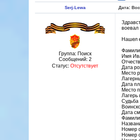
Serj-Lewa
Дата: Вос
Здравст
воевал 
Нашел е
Фамили
Группа: Поиск
Имя Ив
Сообщений:
2
Отчест
Статус:
Отсутствует
Дата ро
Место 
Лагерн
Дата пл
Место 
Лагерь 
Судьба 
Воинск
Дата см
Фамилия
Назван
Номер 
Номер 