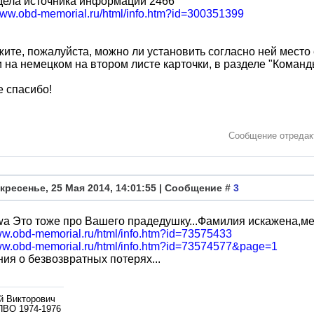
дела источника информации 2466
/www.obd-memorial.ru/html/info.htm?id=300351399
ите, пожалуйста, можно ли установить согласно ней место 
 на немецком на втором листе карточки, в разделе "Команд
 спасибо!
Сообщение отреда
кресенье, 25 Мая 2014, 14:01:55 | Сообщение #
3
wa Это тоже про Вашего прадедушку...Фамилия искажена,мес
www.obd-memorial.ru/html/info.htm?id=73575433
www.obd-memorial.ru/html/info.htm?id=73574577&page=1
ия о безвозвратных потерях...
й Викторович
ПВО 1974-1976