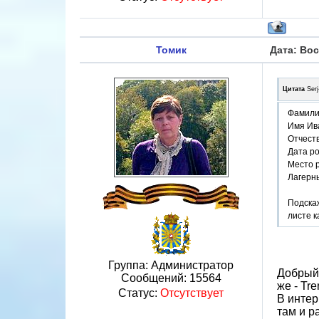
Томик
Дата: Вос
Цитата
Ser
Фамили
Имя Ив
Отчест
Дата р
Место 
Лагерн
Подскаж
листе к
Группа: Администратор
Добрый 
Сообщений:
15564
же - Tre
Статус:
Отсутствует
В интер
там и р