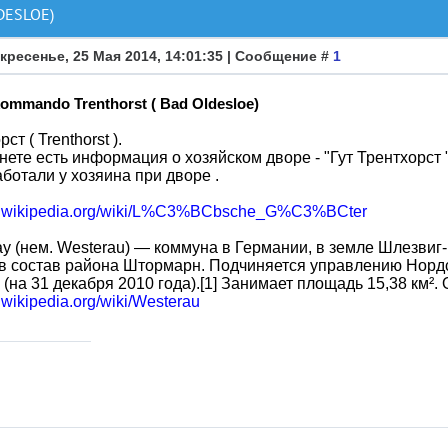
DESLOE)
кресенье, 25 Мая 2014, 14:01:35 | Сообщение #
1
kommando Trenthorst ( Bad Oldesloe)
ст ( Trenthorst ).
нете есть информация о хозяйском дворе - "Гут Трентхорст " 
аботали у хозяина при дворе .
de.wikipedia.org/wiki/L%C3%BCbsche_G%C3%BCter
у (нем. Westerau) — коммуна в Германии, в земле Шлезвиг
в состав района Штормарн. Подчиняется управлению Норд
 (на 31 декабря 2010 года).[1] Занимает площадь 15,38 км²
e.wikipedia.org/wiki/Westerau