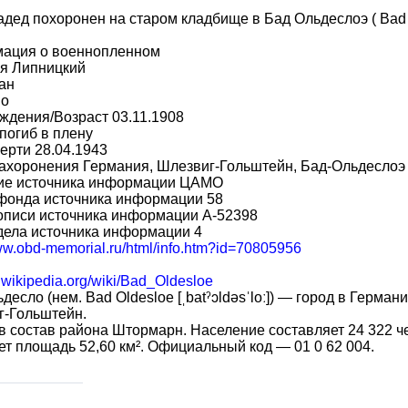
дед похоронен на старом кладбище в Бад Ольдеслоэ ( Bad 
ация о военнопленном
я Липницкий
ан
во
ждения/Возраст 03.11.1908
погиб в плену
ерти 28.04.1943
ахоронения Германия, Шлезвиг-Гольштейн, Бад-Ольдеслоэ
ие источника информации ЦАМО
фонда источника информации 58
описи источника информации A-52398
дела источника информации 4
www.obd-memorial.ru/html/info.htm?id=70805956
e.wikipedia.org/wiki/Bad_Oldesloe
десло (нем. Bad Oldesloe [ˌbatˀɔldəsˈloː]) — город в Герма
г-Гольштейн.
в состав района Штормарн. Население составляет 24 322 чел
т площадь 52,60 км². Официальный код — 01 0 62 004.