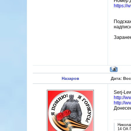
Номер 
https:/
Подскаж
надписи
Заранее
Назаров
Дата: Вос
Serj-Le
http://
http://
Донесен
Никола
14 ОА 