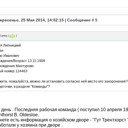
кресенье, 25 Мая 2014, 14:02:15 | Сообщение #
5
j-Lewa
(
)
я Липницкий
ан
во Иванович
ождения/Возраст 13.11.1908
рождения Мантурово
ый номер 124463
ите, пожалуйста, можно ли установить согласно ней место его захоронения?
арточки, в разделе "Команды"?
день . Последняя рабочая команда ( поступил 10 апреля 1942 
nthorst B. Oldesloe.
нете есть информация о хозяйском дворе - "Гут Трентхорст " 
аботали у хозяина при дворе .