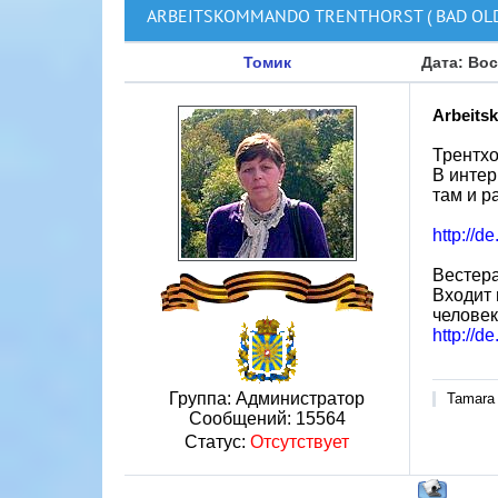
ARBEITSKOMMANDO TRENTHORST ( BAD OL
Томик
Дата: Вос
Arbeits
Трентхор
В интер
там и р
http://
Вестера
Входит 
человек
http://d
Группа: Администратор
Tamara
Сообщений:
15564
Статус:
Отсутствует