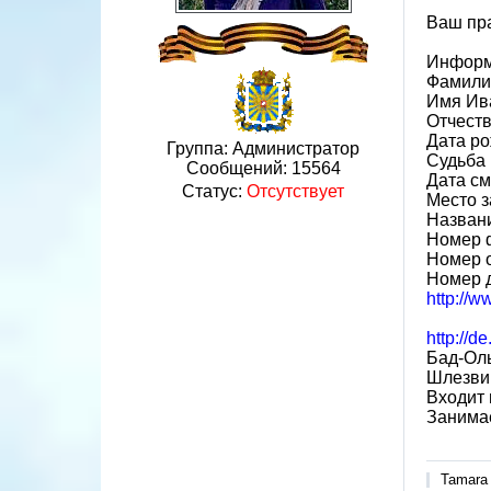
Ваш пра
Информ
Фамили
Имя Ив
Отчест
Дата ро
Группа: Администратор
Судьба 
Сообщений:
15564
Дата см
Статус:
Отсутствует
Место з
Назван
Номер 
Номер 
Номер 
http://
http://d
Бад-Оль
Шлезви
Входит 
Занимае
Tamara