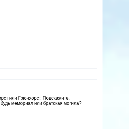
орст или Грюнхорст. Подскажите,
нибудь мемориал или братская могила?