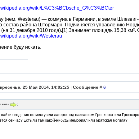
de.wikipedia.org/wiki/L%C3%BCbsche_G%C3%BCter
у (нем. Westerau) — коммуна в Германии, в земле Шлезвиг
в состав района Штормарн. Подчиняется управлению Норд
 (на 31 декабря 2010 года).[1] Занимает площадь 15,38 км²
e.wikipedia.org/wiki/Westerau
ение буду искать.
кресенье, 25 Мая 2014, 14:02:25 | Сообщение #
6
j-Lewa
(
)
 найти сведения по месту или лагерю под названием Гренхорст или Грюнхорст
тся сейчас? Есть ли там какой-нибудь мемориал или братская могила?