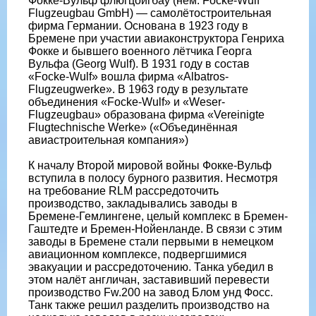
Фокке-Вульф флюгцойгбау (нем. Focke-Wulf
Flugzeugbau GmbH) — самолётостроительная
фирма Германии. Основана в 1923 году в
Бремене при участии авиаконструктора Генриха
Фокке и бывшего военного лётчика Георга
Вульфа (Georg Wulf). В 1931 году в состав
«Focke-Wulf» вошла фирма «Albatros-
Flugzeugwerke». В 1963 году в результате
объединения «Focke-Wulf» и «Weser-
Flugzeugbau» образована фирма «Vereinigte
Flugtechnische Werke» («Объединённая
авиастроительная компания»)
К началу Второй мировой войны Фокке-Вульф
вступила в полосу бурного развития. Несмотря
на требование RLM рассредоточить
производство, закладывались заводы в
Бремене-Гемлингене, целый комплекс в Бремен-
Гаштедте и Бремен-Нойенланде. В связи с этим
заводы в Бремене стали первыми в немецком
авиационном комплексе, подвергшимися
эвакуации и рассредоточению. Танка убедил в
этом налёт англичан, заставивший перевести
производство Fw.200 на завод Блом унд Фосс.
Танк также решил разделить производство на