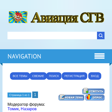
NAVIGATION
ВСЕ ТЕМЫ
СВЕЖИЕ
ПОИСК
РЕГИСТРАЦИЯ
ВХОД
1
Страница
1
из
1
Модератор форума:
Томик
,
Назаров