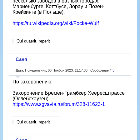
несколько заводов в разных городах:
Мариенбурге, Коттбусе, Зорау и Позен-
Крейзинге (в Польше).
https://ru.wikipedia.org/wiki/Focke-Wulf
Qui quaerit, reperit
Саня
Дата: Понедельник, 06 Ноября 2023, 11:17:36 | Сообщение #
5
По захоронению:
Захоронение Бремен-Грамбкер Хеересштрассе
(Ослебсхаузен)
https://www.sgvavia.ru/forum/328-11623-1
Qui quaerit, reperit