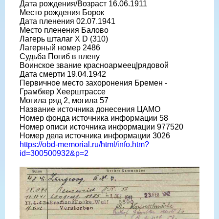
Дата рождения/Возраст 16.06.1911
Место рождения Борок
Дата пленения 02.07.1941
Место пленения Балово
Лагерь шталаг X D (310)
Лагерный номер 2486
Судьба Погиб в плену
Воинское звание красноармеец|рядовой
Дата смерти 19.04.1942
Первичное место захоронения Бремен -
Грамбкер Хеерштрассе
Могила ряд 2, могила 57
Название источника донесения ЦАМО
Номер фонда источника информации 58
Номер описи источника информации 977520
Номер дела источника информации 3026
https://obd-memorial.ru/html/info.htm?
id=300500932&p=2