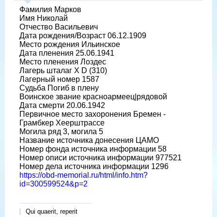
Фамилия Марков
Имя Николай
Отчество Васильевич
Дата рождения/Возраст 06.12.1909
Место рождения Ильинское
Дата пленения 25.06.1941
Место пленения Лоздес
Лагерь шталаг X D (310)
Лагерный номер 1587
Судьба Погиб в плену
Воинское звание красноармеец|рядовой
Дата смерти 20.06.1942
Первичное место захоронения Бремен -
Грамбкер Хеерштрассе
Могила ряд 3, могила 5
Название источника донесения ЦАМО
Номер фонда источника информации 58
Номер описи источника информации 977521
Номер дела источника информации 1296
https://obd-memorial.ru/html/info.htm?
id=300599524&p=2
Qui quaerit, reperit