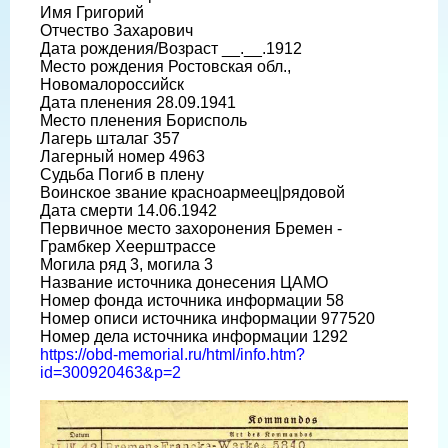
Имя Григорий
Отчество Захарович
Дата рождения/Возраст __.__.1912
Место рождения Ростовская обл.,
Новомалороссийск
Дата пленения 28.09.1941
Место пленения Борисполь
Лагерь шталаг 357
Лагерный номер 4963
Судьба Погиб в плену
Воинское звание красноармеец|рядовой
Дата смерти 14.06.1942
Первичное место захоронения Бремен -
Грамбкер Хеерштрассе
Могила ряд 3, могила 3
Название источника донесения ЦАМО
Номер фонда источника информации 58
Номер описи источника информации 977520
Номер дела источника информации 1292
https://obd-memorial.ru/html/info.htm?
id=300920463&p=2