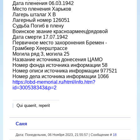
Дата пленения 06.03.1942
Место пленения Харьков
Лагерь шталаг X B
Лагерный номер 126051
Судьба Погиб в плену
Воинское звание красноармеец|рядовой
Дата смерти 17.07.1942
Первичное место захоронения Бремен -
Грамбкер Хеерштрассе
Могила ряд 3, могила 25
Название источника донесения ЦАМО
Номер фонда источника информации 58
Номер описи источника информации 977521
Номер дела источника информации 1066
https://obd-memorial.ru/html/info.htm?
id=300538343&p=2
Qui quaerit, reperit
Саня
Дата: Понедельник, 06 Ноября 2023, 21:55:57 | Сообщение #
18