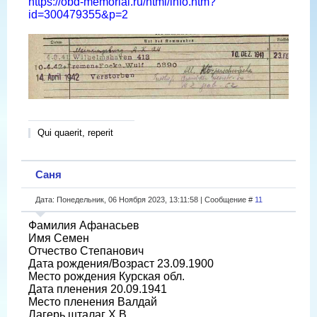
https://obd-memorial.ru/html/info.htm?
id=300479355&p=2
Qui quaerit, reperit
Саня
Дата: Понедельник, 06 Ноября 2023, 13:11:58 | Сообщение #
11
Фамилия Афанасьев
Имя Семен
Отчество Степанович
Дата рождения/Возраст 23.09.1900
Место рождения Курская обл.
Дата пленения 20.09.1941
Место пленения Валдай
Лагерь шталаг X B