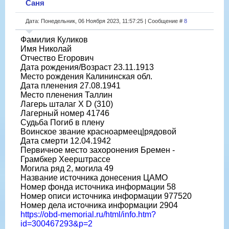
Саня
Дата: Понедельник, 06 Ноября 2023, 11:57:25 | Сообщение #
8
Фамилия Куликов
Имя Николай
Отчество Егорович
Дата рождения/Возраст 23.11.1913
Место рождения Калининская обл.
Дата пленения 27.08.1941
Место пленения Таллин
Лагерь шталаг X D (310)
Лагерный номер 41746
Судьба Погиб в плену
Воинское звание красноармеец|рядовой
Дата смерти 12.04.1942
Первичное место захоронения Бремен -
Грамбкер Хеерштрассе
Могила ряд 2, могила 49
Название источника донесения ЦАМО
Номер фонда источника информации 58
Номер описи источника информации 977520
Номер дела источника информации 2904
https://obd-memorial.ru/html/info.htm?
id=300467293&p=2