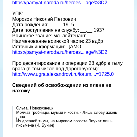
https://pamyat-naroda.ru/heroes....age%3D2
УПК:
Морозов Николай Петрович
Дата рождения: __.__.1915
Дата поступления на службу: __.__.1937
Воинское звание: мл. лейтенант
Наименование воинской части: 23 вдбр
Источник информации: ЦАМО
https://pamyat-naroda.ru/heroes....age%3D2
Про десантирование и операции 23 вдбр в тылу
врага (в том числе под Дорогобужем):
http://www.ugra.alexandrovi.ru/forum....=1725.0
Сведений об освобождении из плена не
нахожу
Ольга, Новокузнецк
Молчат гробницы, мумии и кости, - Лишь слову жизнь
дана:
Из древней тьмы, на мировом погосте Звучат лишь
письмена (И. Бунин)