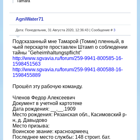
Tamara
AgniWater71
Дата: Понедельник, 31 Августа 2020, 12:36:43 | Сообщение #
3
Подсказанный мне Тамарой (Томик) пленный, в
чьей перскарте проставлен Штамп о соблюдении
тайны "Geheimhaltungspflicht"
http://www.sgvavia.ru/forum/259-9941-800585-16-
1598451563
http://www.sgvavia.ru/forum/259-9941-800588-16-
1598455889
Прошёл эту рабочую команду.
Членов Федор Алексеевич
Документ в учетной картотеке
Дата рождения: __.__.1909
Место рождения: Рязанская обл., Касимовский р-
н, д. Давыдово
Место призыва:
Воинское звание: красноармеец
Последнее место службы: 148 строит. бат.