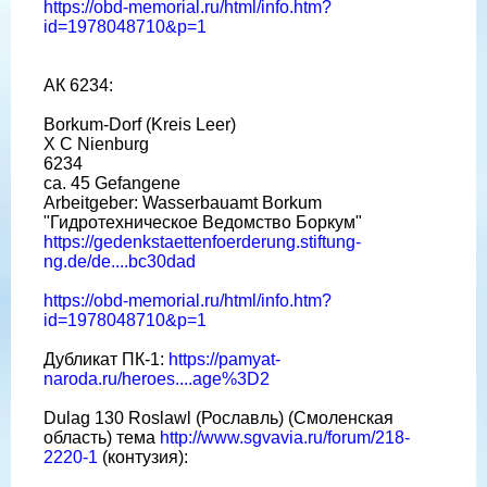
https://obd-memorial.ru/html/info.htm?
id=1978048710&p=1
АК 6234:
Borkum-Dorf (Kreis Leer)
X C Nienburg
6234
ca. 45 Gefangene
Arbeitgeber: Wasserbauamt Borkum
"Гидротехническое Ведомство Боркум"
https://gedenkstaettenfoerderung.stiftung-
ng.de/de....bc30dad
https://obd-memorial.ru/html/info.htm?
id=1978048710&p=1
Дубликат ПК-1:
https://pamyat-
naroda.ru/heroes....age%3D2
Dulag 130 Roslawl (Рославль) (Смоленская
область) тема
http://www.sgvavia.ru/forum/218-
2220-1
(контузия):