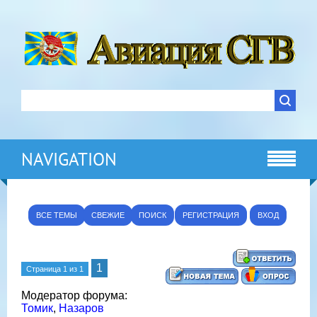
NAVIGATION
ВСЕ ТЕМЫ
СВЕЖИЕ
ПОИСК
РЕГИСТРАЦИЯ
ВХОД
1
Страница
1
из
1
Модератор форума:
Томик
,
Назаров