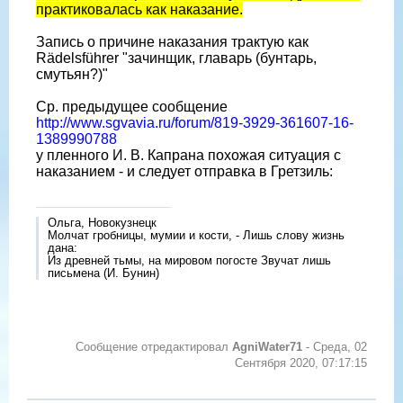
практиковалась как наказание.
Запись о причине наказания трактую как
Rädelsführer "зачинщик, главарь (бунтарь,
смутьян?)"
Ср. предыдущее сообщение
http://www.sgvavia.ru/forum/819-3929-361607-16-
1389990788
у пленного И. В. Капрана похожая ситуация с
наказанием - и следует отправка в Гретзиль:
Ольга, Новокузнецк
Молчат гробницы, мумии и кости, - Лишь слову жизнь
дана:
Из древней тьмы, на мировом погосте Звучат лишь
письмена (И. Бунин)
Сообщение отредактировал
AgniWater71
-
Среда, 02
Сентября 2020, 07:17:15