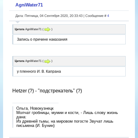
AgniWater71
Дата: Пятница, 04 Сентября 2020, 20:33:43 | Сообщение #
4
Цитата
AgniWater71
(
)
Запись о причине наказания
Цитата
AgniWater71
(
)
у пленного И. В. Капрана
Hetzer (?) - "подстрекатель" (?)
Ольга, Новокузнецк
Молчат гробницы, мумии и кости, - Лишь слову жизнь
дана:
Из древней тьмы, на мировом погосте Звучат лишь
письмена (И. Бунин)