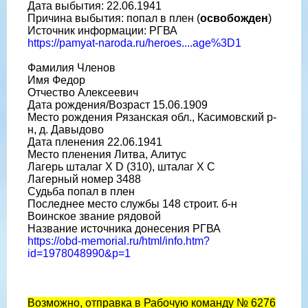
Дата выбытия: 22.06.1941
Причина выбытия: попал в плен (
освобожден
)
Источник информации: РГВА
https://pamyat-naroda.ru/heroes....age%3D1
Фамилия Членов
Имя Федор
Отчество Алексеевич
Дата рождения/Возраст 15.06.1909
Место рождения Рязанская обл., Касимовский р-
н, д. Давыдово
Дата пленения 22.06.1941
Место пленения Литва, Алитус
Лагерь шталаг X D (310), шталаг X C
Лагерный номер 3488
Судьба попал в плен
Последнее место службы 148 строит. б-н
Воинское звание рядовой
Название источника донесения РГВА
https://obd-memorial.ru/html/info.htm?
id=1978048990&p=1
Возможно, отправка в Рабочую команду № 6276