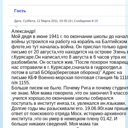
Гость
Дата: Суббота, 12 Марта 2011, 03:35:19 | Сообщение #
19
Александр!
Мой дядя в июне 1941 г. по окончании школы до начал
войны устроился на работу на корабль на Балтийском
флоте,но тут началась война. Он прислал только одно
письмо от 20 августа,что находится на острове Эзень 
г.Курясаре.Он написал,что 8 августа в 6 часов утра их
разбомбили. Он остался жив."После похорон товари
нас отправили в г. Курясаре,сначала в гидроотдел,а
потом в штаб БОбра(береговая оборона)" Адрес на
письме КБФ Военно-морская почтовая станция № 111
п/я 1155.
Больше писем не было. Почему Рига и почему студент
не знаю. Моя мама говорила ,что он закончил 9 класс
,учился хорошо,по окончании школы собирался
поступать в институт иняза,т.к. увлекался ин.языками.
Долгие годы мы разыскивали его. 19.06.90г.нам приш
ответ от поискового отряда Моск. историко-архивного
института ,что он умер в немецком плену 01.42. И
больше никаких сведений. Моя мама так