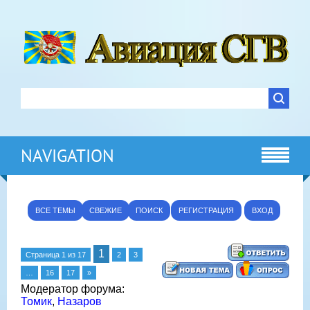
NAVIGATION
ВСЕ ТЕМЫ
СВЕЖИЕ
ПОИСК
РЕГИСТРАЦИЯ
ВХОД
1
Страница
1
из
17
2
3
…
16
17
»
Модератор форума:
Томик
,
Назаров