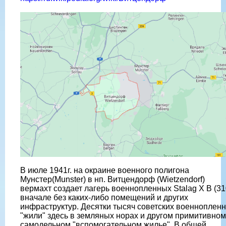
В июле 1941г. на окраине военного полигона
Мунстер(Munster) в нп. Витцендорф (Wietzendorf)
вермахт создает лагерь военнопленных Stalag X B (31
вначале без каких-либо помещений и других
инфраструктур. Десятки тысяч советских военноплен
"жили" здесь в земляных норах и другом примитивном
самодельном "вспомогательном жилье". В общей