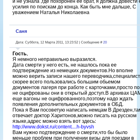
и не узнала ,где похоронен ее брат, я должна довести 
усилия по поискам до конца. Как быть мне дальше, С
уважением Наталья Николаевна
Саня
Дата: Суббота, 12 Марта 2011, 13:23:52 | Сообщение #
20
Гость
,
Я немного неправильно выразился.
Дата смерти у него есть, не нашлось пока ее
подтверждение из немецких документов.Но вполне
можно верить записи нашего переводчика,специалис
скорее всего пользовались большим обьемом
документов лагеря при работе с карточками,просто по
не оцифрованы они в открытый доступ.В архивах ЦА
еще вагоны не оцифрованного,поэтому надо ждать
появления дополнительных документов в ОБД.
Пока я Вам посоветую написать немцам В Дрезден,та
отвечает доктор Харитонов,можно писать на русском
языке,адрес можно взять вот здесь:
http://www.dokst.ru/content....h-byvsh
Вам нужно подтверждение о смерти,что бы было
меньше проблем при получении визы для поездки в