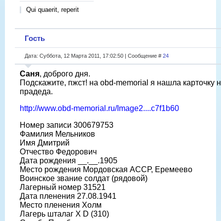
Qui quaerit, reperit
Гость
Дата: Суббота, 12 Марта 2011, 17:02:50 | Сообщение #
24
Саня
, доброго дня.
Подскажите, пжст! на obd-memorial я нашла карточку 
прадеда.
http://www.obd-memorial.ru/Image2....c7f1b60
Номер записи 300679753
Фамилия Мельников
Имя Дмитрий
Отчество Федорович
Дата рождения __.__.1905
Место рождения Мордовская АССР, Еремеево
Воинское звание солдат (рядовой)
Лагерный номер 31521
Дата пленения 27.08.1941
Место пленения Холм
Лагерь шталаг X D (310)