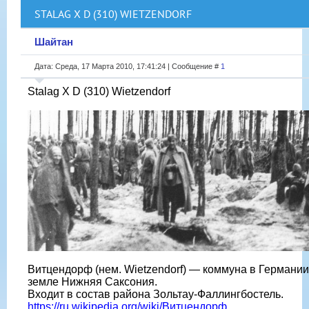
STALAG X D (310) WIETZENDORF
Шайтан
Дата: Среда, 17 Марта 2010, 17:41:24 | Сообщение #
1
Stalag X D (310) Wietzendorf
Витцендорф (нем. Wietzendorf) — коммуна в Германии
земле Нижняя Саксония.
Входит в состав района Зольтау-Фаллингбостель.
https://ru.wikipedia.org/wiki/Витцендорф