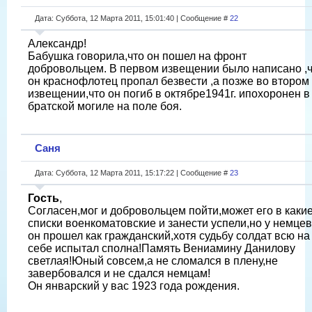
Дата: Суббота, 12 Марта 2011, 15:01:40 | Сообщение #
22
Aлександр!
Бабушка говорила,что он пошел на фронт
добровольцем. В первом извещении было написано ,
он краснофлотец пропал безвести ,а позже во втором
извещении,что он погиб в октябре1941г. ипохоронен в
братской могиле на поле боя.
Саня
Дата: Суббота, 12 Марта 2011, 15:17:22 | Сообщение #
23
Гость
,
Согласен,мог и добровольцем пойти,может его в каки
списки военкоматовские и занести успели,но у немцев
он прошел как гражданский,хотя судьбу солдат всю на
себе испытал сполна!Память Вениамину Данилову
светлая!Юный совсем,а не сломался в плену,не
завербовался и не сдался немцам!
Он январский у вас 1923 года рождения.