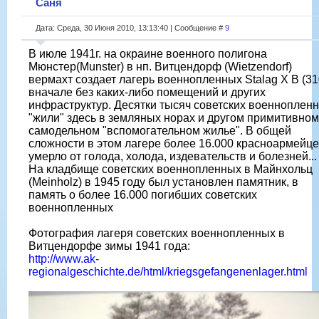
Саня
Дата: Среда, 30 Июня 2010, 13:13:40 | Сообщение #
9
В июле 1941г. на окраине военного полигона
Мюнстер(Munster) в нп. Витцендорф (Wietzendorf)
вермахт создает лагерь военнопленных Stalag X B (31
вначале без каких-либо помещений и других
инфраструктур. Десятки тысяч советских военноплен
"жили" здесь в земляных норах и другом примитивном
самодельном "вспомогательном жилье". В общей
сложности в этом лагере более 16.000 красноармейц
умерло от голода, холода, издевательств и болезней...
На кладбище советских военнопленных в Майнхольц
(Meinholz) в 1945 году был установлен памятник, в
память о более 16.000 погибших советских
военнопленных
Фотография лагеря советских военнопленных в
Витцендорфе зимы 1941 года:
http://www.ak-
regionalgeschichte.de/html/kriegsgefangenenlager.html