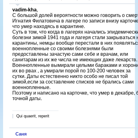
vadim-kha
,
С большой долей вероятности можно говорить о смер
Игнатия Филатовича в лагере по записи внизу карточк
что умер находясь в карантине.
Суть в том, что когда в лагерях начались эпидемическ
болезни зимой 1941 года и лагеря стали закрываться 
карантины, немцы вообще перестали в них появлятьс
военнопленные со своими болезнями были
предоставлены зачастую сами себе и врачам, или
санитарам из их же числа не имеющих даже лекарств.
Военнопленные вымирали целыми бараками и хорон
их во рвах , а умирали порой по 100-200 человек за
сутки. Даты естественно никто особо не писал той
зимой,если за составление списков не брались сами
военнопленные.
Поэтому и написано на карточке, что умер в декабре, 
точной даты.
Qui quaerit, reperit
Саня