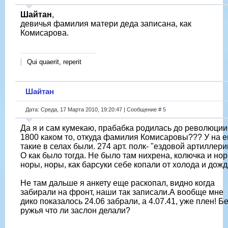
Шайтан
,
девичья фамилия матери деда записана, как
Комисарова.
Qui quaerit, reperit
Шайтан
Дата: Среда, 17 Марта 2010, 19:20:47 | Сообщение #
5
Да я и сам кумекаю, прабабка родилась до революции,
1800 каком то, откуда фамилия Комисаровы??? У на 
такие в селах были. 274 арт. полк- "ездовой артиллери
О как было тогда. Не было там нихрена, колючка и нор
норы, норы, как барсуки себе копали от холода и дожд
Не там дальше я анкету еще раскопал, видно когда
забирали на фронт, наши так записали.А вообще мне
дико показалось 24.06 забрали, а 4.07.41, уже плен! Б
ружья что ли заслон делали?