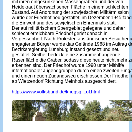
mit ihren eingesunkenen Massengräbern und der von
Heidekraut überwachsenen Fläche in einem schlechten
Zustand. Auf Anordnung der sowjetischen Militärmission
wurde der Friedhof neu gestaltet; im Dezember 1945 fand
die Einweihung des sowjetischen Ehrenmals statt.
Der auf militärischem Sperrgebiet gelegene und daher
schlecht erreichbare Friedhof geriet danach in
Vergessenheit. Nach Protesten ausländischer Besucher 
engagierter Bürger wurde das Gelände 1968 im Auftrag d
Bezirksregierung Lüneburg instand gesetzt und neu
gestaltet. Seither bedeckt eine zusammenhängende
Rasenfläche die Gräber, sodass diese heute nicht mehr z
erkennen sind. Der Friedhof wurde 1990 unter Mithilfe
internationaler Jugendgruppen durch einen zweiten Eing
und einen neuen Zugangsweg erschlossen.Der Friedhof i
ab Wietzendorf Richtung Meinholz ausgeschildert.
https://www.volksbund.de/kriegsg....of.html