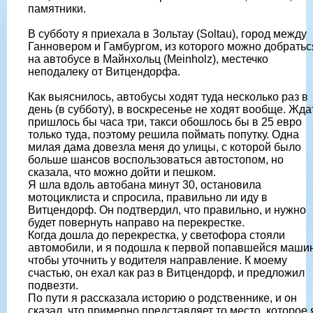
памятники.
В субботу я приехала в Зольтау (Soltau), город между
Ганновером и Гамбургом, из которого можно добратьс
на автобусе в Майнхольц (Meinholz), местечко
неподалеку от Витцендорфа.
Как выяснилось, автобусы ходят туда несколько раз в
день (в субботу), в воскресенье не ходят вообще. Жда
пришлось бы часа три, такси обошлось бы в 25 евро
только туда, поэтому решила поймать попутку. Одна
милая дама довезла меня до улицы, с которой было
больше шансов воспользоваться автостопом, но
сказала, что можно дойти и пешком.
Я шла вдоль автобана минут 30, остановила
мотоциклиста и спросила, правильно ли иду в
Витцендорф. Он подтвердил, что правильно, и нужно
будет повернуть направо на перекрестке.
Когда дошла до перекрестка, у светофора стояли
автомобили, и я подошла к первой попавшейся маши
чтобы уточнить у водителя направление. К моему
счастью, он ехал как раз в Витцендорф, и предложил
подвезти.
По пути я рассказала историю о родственнике, и он
сказал, что примерно представляет то место, которое 