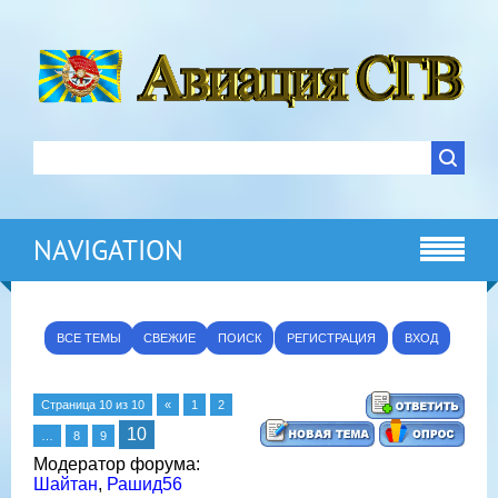
NAVIGATION
ВСЕ ТЕМЫ
СВЕЖИЕ
ПОИСК
РЕГИСТРАЦИЯ
ВХОД
Страница
10
из
10
«
1
2
10
…
8
9
Модератор форума:
Шайтан
,
Рашид56