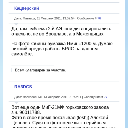
Кацперский
Дата: Пятница, 11 Февраля 2011, 13:52:54 | Сообщение #
76
Да, там эмблема 2-й АЭ, они дислоцировались
отдельно, не во Вроцлаве, а в Меженцицах.
На фото кабины бумажка Нмин=1200 м. Думаю -
нижний предел работы БРЛС на данном
самолёте.
Всем благодарен за участие.
RA3DCS
Дата: Воскресенье, 13 Февраля 2011, 21:43:11 | Сообщение #
77
Вот еще один МиГ-21МФ горьковского завода
з.н. 96011788.
Фото в свое время показывал (leshj) Алексей
Цепелев. Судя по фото железка с серийным
номеров в нише носового шасси отсутствует, так,