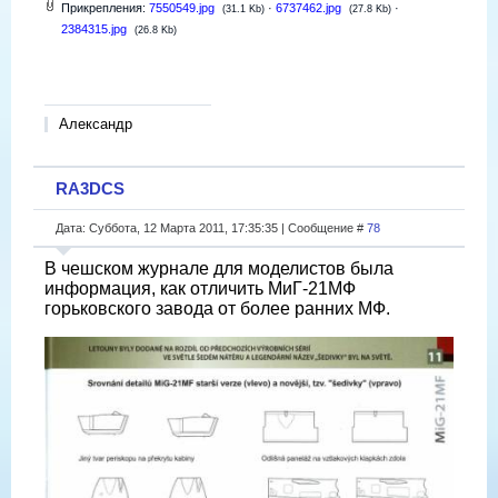
Прикрепления:
7550549.jpg
·
6737462.jpg
·
(31.1 Kb)
(27.8 Kb)
2384315.jpg
(26.8 Kb)
Александр
RA3DCS
Дата: Суббота, 12 Марта 2011, 17:35:35 | Сообщение #
78
В чешском журнале для моделистов была
информация, как отличить МиГ-21МФ
горьковского завода от более ранних МФ.