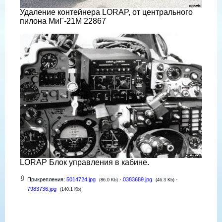
Удаление контейнера LORAP, от центрального
пилона МиГ-21М 22867
LORAP Блок управления в кабине.
Прикрепления:
5014724.jpg
·
0383689.jpg
·
(86.0 Kb)
(46.3 Kb)
7983736.jpg
(140.1 Kb)