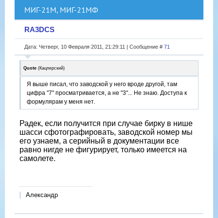
МИГ-21М, МИГ-21МФ
RA3DCS
Дата: Четверг, 10 Февраля 2011, 21:29:11 | Сообщение #
71
Quote
(
Кацперский
)
Я выше писал, что заводской у него вроде другой, там
цифра "7" просматривается, а не "3"... Не знаю. Доступа к
формулярам у меня нет.
Радек, если получится при случае бирку в нише
шасси сфотографировать, заводской номер мы
его узнаем, а серийный в документации все
равно нигде не фигурирует, только имеется на
самолете.
Александр