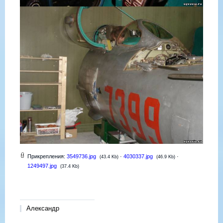
Прикрепления:
3549736.jpg
·
4030337.jpg
·
(43.4 Kb)
(46.9 Kb)
1249497.jpg
(37.4 Kb)
Александр