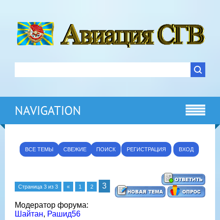
NAVIGATION
ВСЕ ТЕМЫ
СВЕЖИЕ
ПОИСК
РЕГИСТРАЦИЯ
ВХОД
3
Страница
3
из
3
«
1
2
Модератор форума:
Шайтан
,
Рашид56