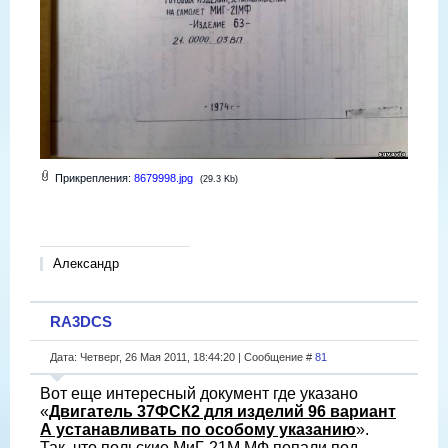
Прикрепления:
8679998.jpg
(29.3 Kb)
Александр
RA3DCS
Дата: Четверг, 26 Мая 2011, 18:44:20 | Сообщение #
81
Вот еще интересный документ где указано
«
Двигатель 37ФСК2 для изделий 96 вариант
А устанавливать по особому указанию
».
Так, что польские МиГ-21М,МФ попали под