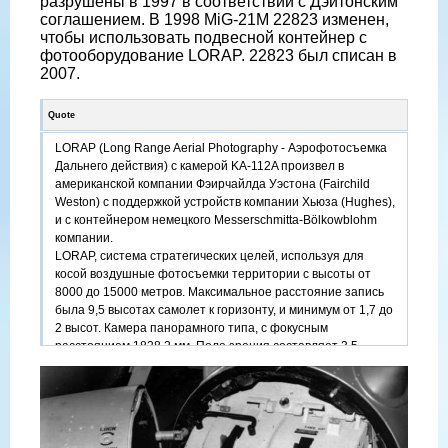
разрушены в 1997 в соответствии с Дэйтонским
соглашением. В 1998 MiG-21M 22823 изменен,
чтобы использовать подвесной контейнер с
фотооборудование LORAP. 22823 был списан в
2007.
Quote
LORAP (Long Range Aerial Photography - Аэрофотосъемка
Дальнего действия) с камерой KA-112A произвел в
американской компании Фэирчайлда Уэстона (Fairchild
Weston) с поддержкой устройств компании Хьюза (Hughes),
и с контейнером немецкого Messerschmittа-Bölkowblohm
компании.
LORAP, система стратегических целей, используя для
косой воздушные фотосъемки территории с высоты от
8000 до 15000 метров. Mаксимальное расстояние запись
была 9,5 высотах самолет к горизонту, и минимум от 1,7 до
2 высот. Камера панорамного типа, с фокусным
расстоянием 1828,2 мм. Поле зрения составляет 3,5
градусов в направлении полета и 30 ° поперечная к
направлению полета. Камера сканирует землю под углом
30 °. Сканирование может начинаться с 0 ° или 6 °
рассчитывается от горизонта. Камера может снимать с
левой или с правой стороны, в зависимости от команды