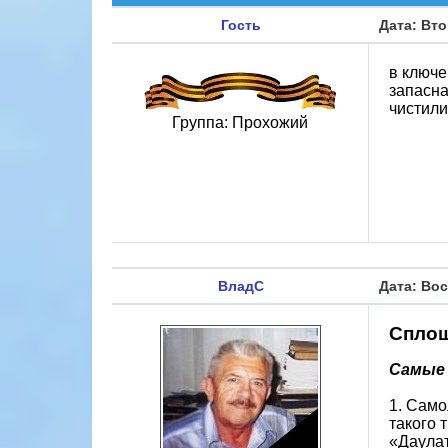
Гость
Дата: Вто
в ключе
запасна
чистили
Группа: Прохожий
ВладС
Дата: Вос
Сплош
Самые
1. Само
такого 
«Даулат