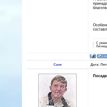
принадл
благотв
Особенн
составл
С уваж
Легниц
Саня
Дата: Пят
Посадк