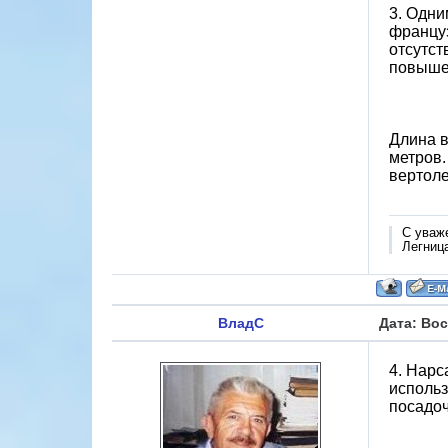
3. Одни
француз
отсутст
повыше
Длина в
метров.
вертоле
С уваж
Легниц
ВладС
Дата: Вос
4. Нарс
использ
посадоч