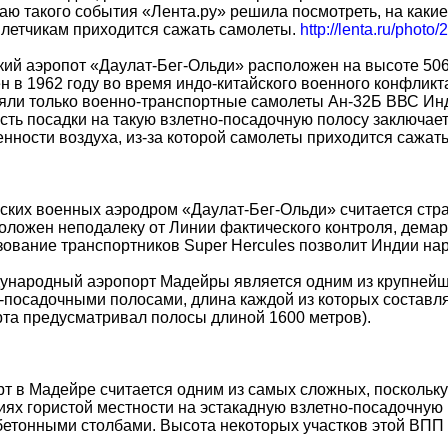
аю такого события «Лента.ру» решила посмотреть, на как
летчикам приходится сажать самолеты.
http://lenta.ru/photo
ий аэропот «Даулат-Бег-Ольди» расположен на высоте 506
н в 1962 году во время индо-китайского военного конфликт
ли только военно-транспортные самолеты Ан-32Б ВВС Инд
ть посадки на такую взлетно-посадочную полосу заключает
нности воздуха, из-за которой самолеты приходится сажать
ских военных аэродром «Даулат-Бег-Ольди» считается стр
оложен неподалеку от Линии фактического контроля, дема
ование транспортников Super Hercules позволит Индии нар
ународный аэропорт Мадейры является одним из крупнейши
-посадочными полосами, длина каждой из которых составля
та предусматривал полосы длиной 1600 метров).
т в Мадейре считается одним из самых сложных, поскольку
иях гористой местности на эстакадную взлетно-посадочную
етонными столбами. Высота некоторых участков этой ВПП 