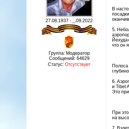
В наст
посадки
оканчив
27.08.1937 - _.09.2022
5. Небо
аэропор
Йехуда»
что он 
Группа: Модератор
Сообщений:
64629
Статус:
Отсутствует
Полоса 
глубино
6. Аэро
и Tibet
Это при
При это
на высо
7. Взле