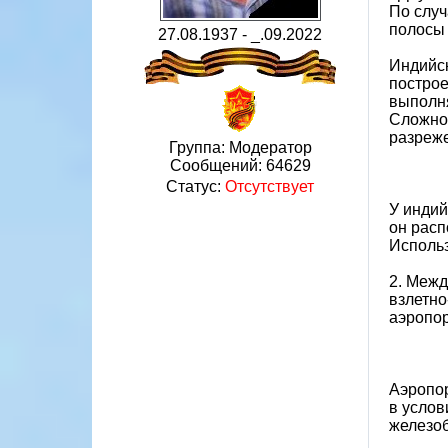
По случ
полосы 
27.08.1937 - _.09.2022
Индийск
построе
выполня
Сложнос
разреже
Группа: Модератор
Сообщений:
64629
Статус:
Отсутствует
У индий
он расп
Использ
2. Межд
взлетно
аэропор
Аэропор
в услов
железоб