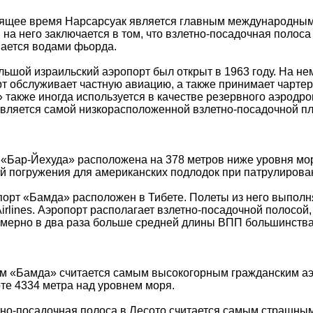
оящее время Нарсарсуак является главным международным
 на него заключается в том, что взлетно-посадочная полос
ается водами фьорда.
льшой израильский аэропорт был открыт в 1963 году. На н
т обслуживает частную авиацию, а также принимает чартер
 также иногда используется в качестве резервного аэродро
является самой низкорасположенной взлетно-посадочной п
«Бар-Йехуда» расположена на 378 метров ниже уровня мо
й погружения для американских подлодок при патрулирова
порт «Бамда» расположен в Тибете. Полеты из него выполн
 Airlines. Аэропорт располагает взлетно-посадочной полосой
мерно в два раза больше средней длины ВПП большинства
м «Бамда» считается самым высокогорным гражданским аэ
те 4334 метра над уровнем моря.
тно-посадочная полоса в Лесото считается самым страшны