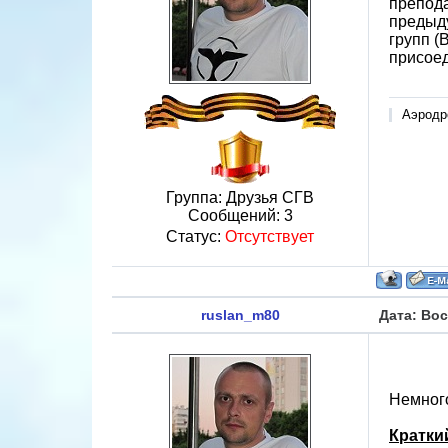
препода
предыду
групп (
присоед
Аэродр
Группа: Друзья СГВ
Сообщений:
3
Статус:
Отсутствует
ruslan_m80
Дата: Вос
Немног
Кратки