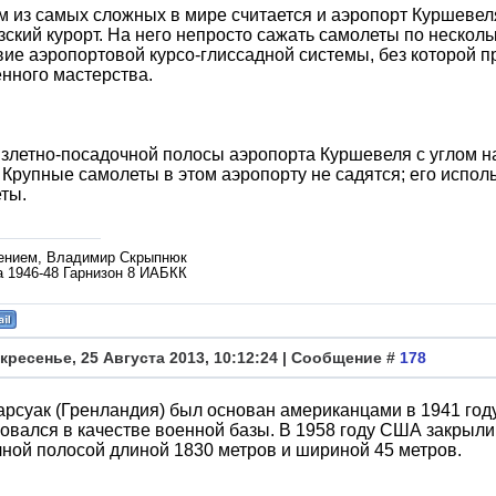
м из самых сложных в мире считается и аэропорт Куршев
ский курорт. На него непросто сажать самолеты по несколь
вие аэропортовой курсо-глиссадной системы, без которой п
нного мастерства.
злетно-посадочной полосы аэропорта Куршевеля с углом на
 Крупные самолеты в этом аэропорту не садятся; его испо
ты.
ением, Владимир Скрыпнюк
а 1946-48 Гарнизон 8 ИАБКК
кресенье, 25 Августа 2013, 10:12:24 | Сообщение #
178
арсуак (Гренландия) был основан американцами в 1941 год
овался в качестве военной базы. В 1958 году США закрыли 
ной полосой длиной 1830 метров и шириной 45 метров.