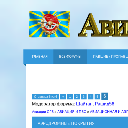
ГЛАВНАЯ
ВСЕ ФОРУМЫ
ПАВШИЕ / ПРОПАВ
6
Страница
6
из
6
«
1
2
3
4
5
Модератор форума:
Шайтан
,
Рашид56
Авиации СГВ
»
АВИАЦИЯ И ПВО
»
АВИАЦИОННАЯ И АЭ
АЭРОДРОМНЫЕ ПОКРЫТИЯ