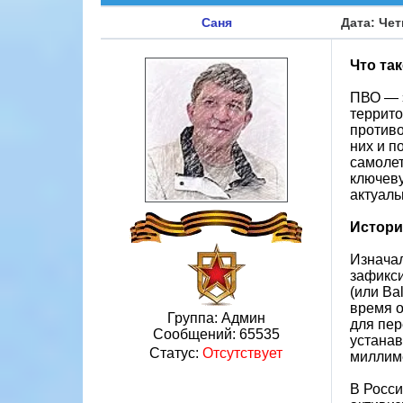
Саня
Дата: Чет
Что та
ПВО — э
террито
противо
них и п
самолет
ключеву
актуал
Истори
Изначал
зафикси
(или Ba
время о
Группа: Админ
для пер
Сообщений:
65535
устанав
Статус:
Отсутствует
миллим
В Росси