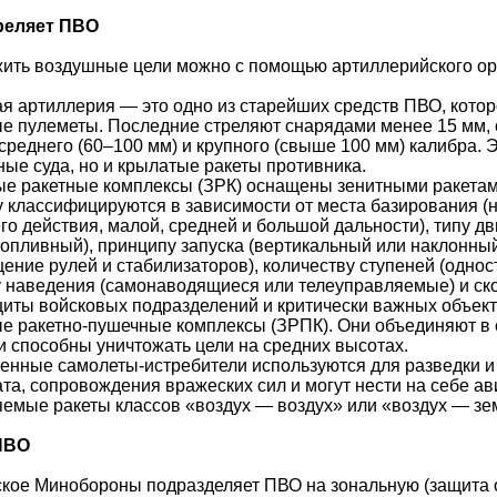
реляет ПВО
ить воздушные цели можно с помощью артиллерийского ору
я артиллерия — это одно из старейших средств ПВО, котор
е пулеметы. Последние стреляют снарядами менее 15 мм, 
 среднего (60–100 мм) и крупного (свыше 100 мм) калибра. 
ые суда, но и крылатые ракеты противника.
е ракетные комплексы (ЗРК) оснащены зенитными ракетами
 классифицируются в зависимости от места базирования (
го действия, малой, средней и большой дальности), типу д
опливный), принципу запуска (вертикальный или наклонны
ение рулей и стабилизаторов), количеству ступеней (однос
 наведения (самонаводящиеся или телеуправляемые) и ск
иты войсковых подразделений и критически важных объекто
е ракетно-пушечные комплексы (ЗРПК). Они объединяют в
и способны уничтожать цели на средних высотах.
нные самолеты-истребители используются для разведки и
та, сопровождения вражеских сил и могут нести на себе а
емые ракеты классов «воздух — воздух» или «воздух — зем
ПВО
кое Минобороны подразделяет ПВО на зональную (защита о