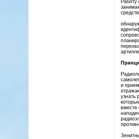
Работу
занимаю
средств
обнаруж
идентиф
сопрово
планир
перехва
артилле
Принци
Радиоло
самолет
и прием
отражаю
узнать 
которы
вместе 
нападен
радиоэл
противн
Зенитн