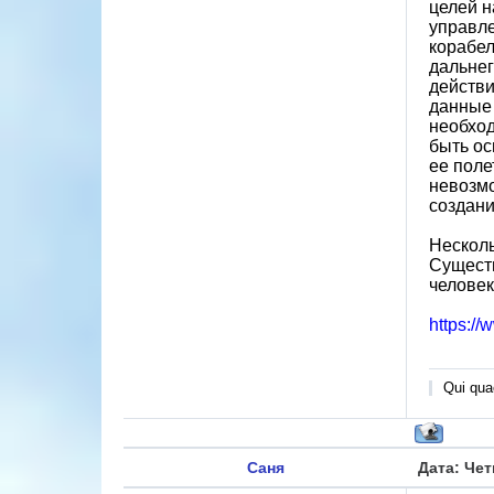
целей н
управле
корабел
дальнег
действи
данные 
необход
быть о
ее поле
невозм
создани
Несколь
Существ
человек
https:/
Qui quae
Саня
Дата: Чет