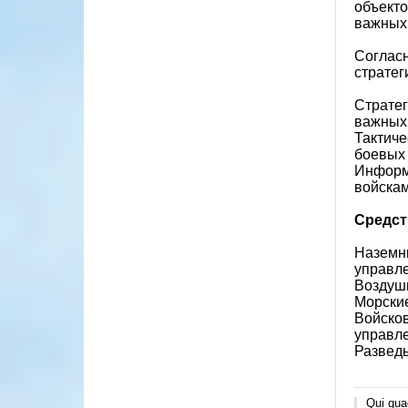
объекто
важных 
Согласн
стратег
Стратег
важных 
Тактиче
боевых 
Информ
войскам
Средст
Наземны
управл
Воздушн
Морские
Войско
управле
Разведы
Qui quae