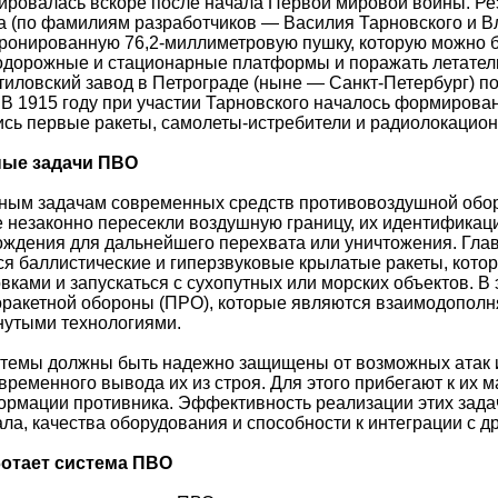
ировалась вскоре после начала Первой мировой войны. Ре
 (по фамилиям разработчиков — Василия Тарновского и В
ронированную 76,2-миллиметровую пушку, которую можно 
дорожные и стационарные платформы и поражать летатель
тиловский завод в Петрограде (ныне — Санкт-Петербург) по
 В 1915 году при участии Тарновского началось формирова
сь первые ракеты, самолеты-истребители и радиолокацион
ые задачи ПВО
ным задачам современных средств противовоздушной обор
 незаконно пересекли воздушную границу, их идентификац
ждения для дальнейшего перехвата или уничтожения. Глав
я баллистические и гиперзвуковые крылатые ракеты, кот
вками и запускаться с сухопутных или морских объектов. В
оракетной обороны (ПРО), которые являются взаимодопол
нутыми технологиями.
темы должны быть надежно защищены от возможных атак и
временного вывода их из строя. Для этого прибегают к их 
рмации противника. Эффективность реализации этих задач
ла, качества оборудования и способности к интеграции с 
ботает система ПВО