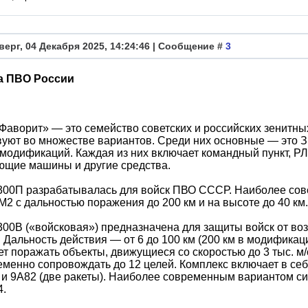
верг, 04 Декабря 2025, 14:24:46 | Сообщение #
3
а ПВО России
Фаворит» — это семейство советских и российских зенитны
уют во множестве вариантов. Среди них основные — это 
модификаций. Каждая из них включает командный пункт, РЛ
ющие машины и другие средства.
300П разрабатывалась для войск ПВО СССР. Наиболее со
2 с дальностью поражения до 200 км и на высоте до 40 км.
00В («войсковая») предназначена для защиты войск от во
 Дальность действия — от 6 до 100 км (200 км в модификаци
т поражать объекты, движущиеся со скоростью до 3 тыс. м/
менно сопровождать до 12 целей. Комплекс включает в себ
 и 9А82 (две ракеты). Наиболее современным вариантом с
4.