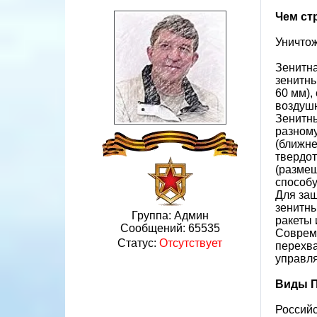
Чем ст
Уничтож
Зенитна
зенитны
60 мм),
воздушн
Зенитны
разному
(ближне
твердот
(размещ
способу
Для защ
зенитны
Группа: Админ
ракеты 
Сообщений:
65535
Совреме
Статус:
Отсутствует
перехва
управля
Виды 
Российс