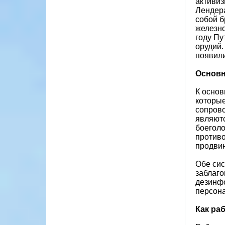
активиз
Лендера
собой б
железно
году Пу
орудий.
появили
Основн
К основ
которые
сопрово
являютс
боеголо
против
продви
Обе сис
заблаго
дезинфо
персона
Как ра