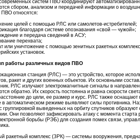
 современных систем ПВО координируют автоматизированн
тся сбором, анализом и передачей информации о воздушн
 ПВО относятся:
ение целей с помощью РЛС или самолетов-истребителей;
икация благодаря системе опознавания «свой — чужой»;
ждение и передача сведений в АСУ;
ование перехвата;
т или уничтожение с помощью зенитных ракетных комплекс
рийских установок.
п работы различных видов ПВО
кационная станция (РЛС) — это устройство, которое испо
ов, ракет и других военных объектов. Их основными сост
ник. РЛС излучают электромагнитные сигналы в направлени
тся обратно. Их скорость постоянна и равна скорости све
расстояние до цели, ее размер и курс. РЛС также оснащаю
е в автоматическом режиме выявляют силы противника. Н
с группировкой выведенных на орбиту спутников образуют
ии. Они позволяют зафиксировать атаку с момента старта 
ектронной борьбы (РЭБ) для создания помех связи, управ
ика.
ый ракетный комплекс (ЗРК) — системы вооружения, предн