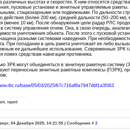
а различных высотах и скоростях. К ним относятся средств
ния, пусковые установки и зенитные управляемые ракеты.
ьными, стационарными или подвижными. По дальности стр
о действия (более 200 км), средней дальности (50–200 км),
я (менее 10 км). После обнаружения цели радар РЛС прод
в систему управления огнем. Она, в свою очередь, анали
имости уничтожения объекта. После этого с пусковой устан
снащена разными системами наведения. При необходимост
та. При попадании в цель ракета уничтожает ее либо вызы
ожным ее дальнейшее использование. Современные ЗРК т
я помех средствам навигации противника.
ко ЗРК могут объединяться в зенитную ракетную систему (
уют переносные зенитные ракетные комплексы (ПЗРК), пр
ом.
/www.rbc.ru/base/05/03/2025/67c716af9a7947dbf1a3f363
rit, reperit
верг, 04 Декабря 2025, 14:21:55 | Сообщение #
2