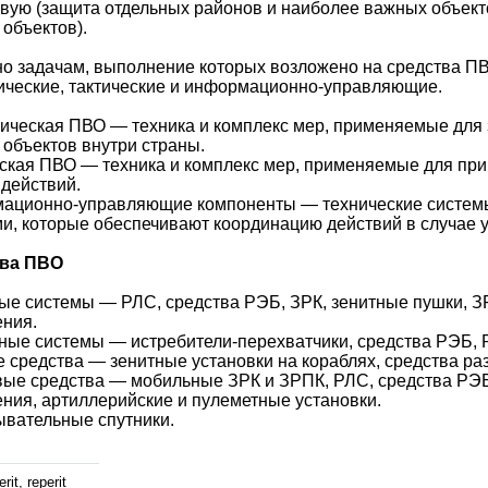
вую (защита отдельных районов и наиболее важных объект
объектов).
о задачам, выполнение которых возложено на средства ПВ
ические, тактические и информационно-управляющие.
ическая ПВО — техника и комплекс мер, применяемые для 
объектов внутри страны.
ская ПВО — техника и комплекс мер, применяемые для при
действий.
ационно-управляющие компоненты — технические системы
и, которые обеспечивают координацию действий в случае у
ва ПВО
е системы — РЛС, средства РЭБ, ЗРК, зенитные пушки, З
ения.
ые системы — истребители-перехватчики, средства РЭБ, 
 средства — зенитные установки на кораблях, средства ра
вые средства — мобильные ЗРК и ЗРПК, РЛС, средства РЭ
ния, артиллерийские и пулеметные установки.
вательные спутники.
rit, reperit