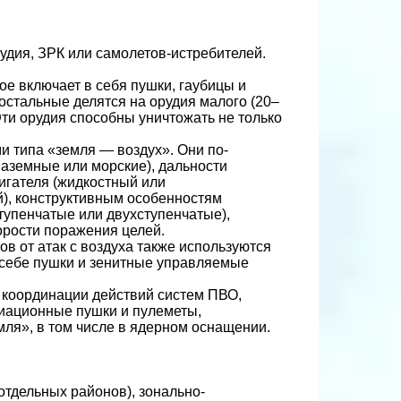
дия, ЗРК или самолетов-истребителей.
ое включает в себя пушки, гаубицы и
остальные делятся на орудия малого (20–
Эти орудия способны уничтожать не только
 типа «земля — воздух». Они по-
наземные или морские), дальности
вигателя (жидкостный или
й), конструктивным особенностям
тупенчатые или двухступенчатые),
орости поражения целей.
в от атак с воздуха также используются
 себе пушки и зенитные управляемые
 координации действий систем ПВО,
виационные пушки и пулеметы,
ля», в том числе в ядерном оснащении.
тдельных районов), зонально-