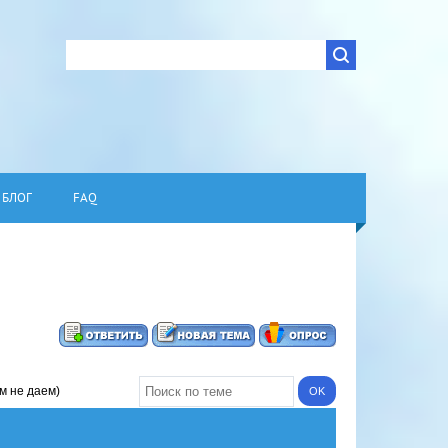
БЛОГ
FAQ
м не даем)