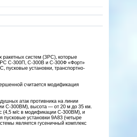
х ракетных систем (ЗРС), которые
ЗРС С-300П, С-300В и С-300Ф «Форт»
С, пусковые установки, транспортно-
вершенной считается модификация
здушных атак противника на линии
и С-300ВМ), высота — от 20 м до 35 км.
с (4,5 м/с в модификации С-300ВМ), и
я пусковые установки 9А83 (четыре
истемы является гусеничный комплекс