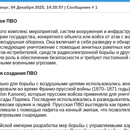
верг, 04 Декабря 2025, 14:20:57 | Сообщение #
1
кое ПВО
то комплекс мероприятий, систем вооружения и инфрастр
рии государства, конкретного объекта или войск от атак с
воздушная оборона. Она включает в себя разведку и обна
оследующее уничтожение с помощью зенитных ракетных ком
ов-истребителей, средств радиоэлектронной борьбы и дру
ю роль в обеспечении безопасности и требуют постоянной 
ьными военными угрозами.
я создания ПВО
ьно для борьбы с воздушными целями использовались зен
ровали во время Франко-прусской войны (1870–1871 годы).
llon Kanone), которые прусские войска применяли для уни
сады Парижа. Последние использовались в разведыватель
евозки оружия и людей. Прусская ПВО выглядела как прикл
ливали с помощью лафета на конный экипаж, что позволяло
етровыми снарядами.
йской империи разработка мер борьбы с управляемыми аэр