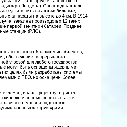
зультатом стало орудие Тарновского —
ладимира Лендера). Оно представляло
было установить на автомобильные,
ные аппараты на высоте до 4 км. В 1914
лучил заказ на производство 12 таких
ние первой зенитной батареи. Позднее
ные станции (РЛС).
оны относится обнаружение объектов,
ия, обеспечение непрерывного
ной угрозой для любого государства
орые могут быть оснащены ядерными
 этих целях были разработаны системы
няемыми с ПВО, но оснащены более
 взломов, иначе существуют риски
маскировке и перемещению, а также
 зависит от уровня подготовки
другими военными структурами.