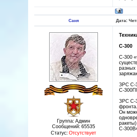
Саня
Дата: Чет
Техник
С-300
С-300 «
существ
разных 
заряжа
ЗРС С-
С-300ПМ
ЗРС С-3
фронта.
Он може
одновре
Группа: Админ
ракеты)
Сообщений:
65535
С-300В
Статус:
Отсутствует