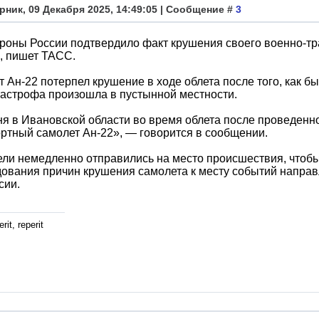
рник, 09 Декабря 2025, 14:49:05 | Сообщение #
3
оны России подтвердило факт крушения своего военно-тр
, пишет ТАСС.
 Ан-22 потерпел крушение в ходе облета после того, как б
астрофа произошла в пустынной местности.
я в Ивановской области во время облета после проведенн
ртный самолет Ан-22», — говорится в сообщении.
ли немедленно отправились на место происшествия, чтобы
ования причин крушения самолета к месту событий направ
сии.
rit, reperit