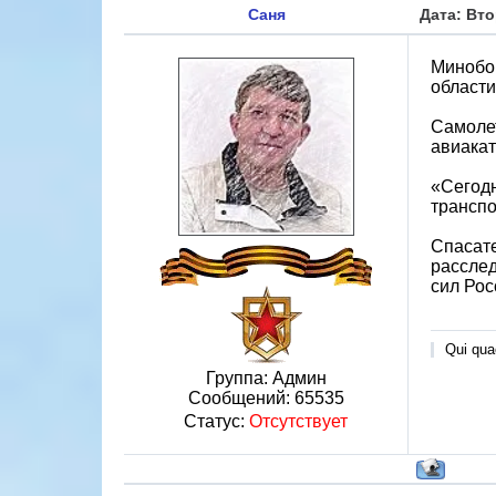
Саня
Дата: Вто
Минобор
области
Самолет
авиакат
«Сегодн
транспо
Спасате
расслед
сил Рос
Qui quae
Группа: Админ
Сообщений:
65535
Статус:
Отсутствует