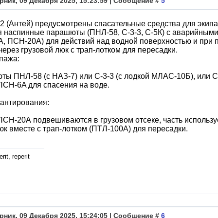
рник, 09 Декабря 2025, 15:23:59 | Сообщение #
5
2 (Антей) предусмотрены спасательные средства для экипа
 наспинные парашюты (ПНЛ-58, С-3-3, С-5К) с аварийными
, ПСН-20А) для действий над водной поверхностью и при 
через грузовой люк с трап-лотком для пересадки.
пажа:
ы ПНЛ-58 (с НАЗ-7) или С-3-3 (с лодкой МЛАС-10Б), или С
СН-6A для спасения на воде.
антирования:
СН-20А подвешиваются в грузовом отсеке, часть использует
юк вместе с трап-лотком (ПТЛ-100А) для пересадки.
rit, reperit
рник, 09 Декабря 2025, 15:24:05 | Сообщение #
6