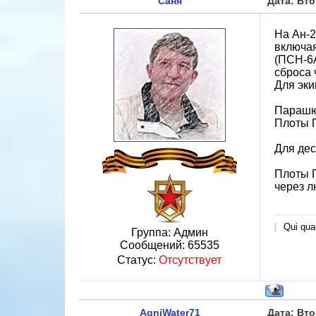
Саня
Дата: Вто
На Ан-2
включая
(ПСН-6А
сброса 
Для эки
Парашют
Плоты П
Для дес
Плоты П
через л
Qui quae
Группа: Админ
Сообщений:
65535
Статус:
Отсутствует
AgniWater71
Дата: Вто