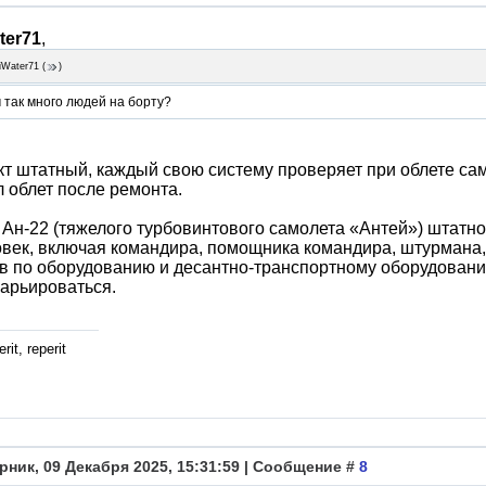
ter71
,
iWater71
(
)
 так много людей на борту?
т штатный, каждый свою систему проверяет при облете сам
 облет после ремонта.
Ан-22 (тяжелого турбовинтового самолета «Антей») штатно
овек, включая командира, помощника командира, штурмана
в по оборудованию и десантно-транспортному оборудованию
арьироваться.
rit, reperit
рник, 09 Декабря 2025, 15:31:59 | Сообщение #
8