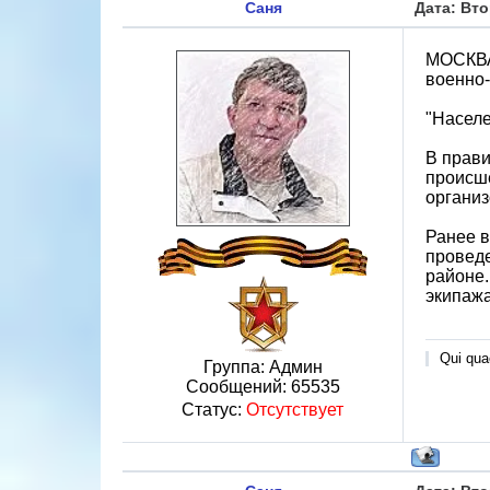
Саня
Дата: Вто
МОСКВА,
военно-
"Населе
В прави
происше
организ
Ранее в
проведе
районе.
экипажа
Qui quae
Группа: Админ
Сообщений:
65535
Статус:
Отсутствует