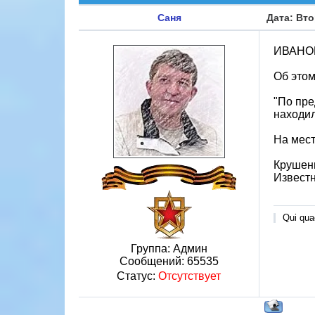
Саня
Дата: Вто
ИВАНОВО
Об это
"По пре
находил
На мест
Крушени
Известн
Qui quae
Группа: Админ
Сообщений:
65535
Статус:
Отсутствует