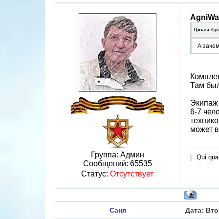
AgniWa
Цитата
Agn
А зачем
Комплек
Там был
Экипаж 
6-7 чел
технико
может в
Группа: Админ
Qui quae
Сообщений:
65535
Статус:
Отсутствует
Саня
Дата: Вто