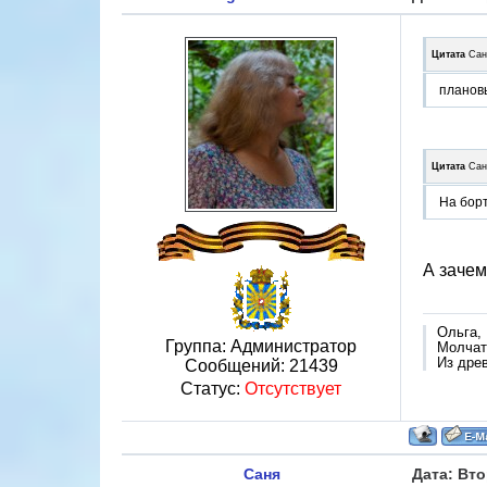
Цитата
Сан
планов
Цитата
Сан
На борт
А зачем
Ольга,
Группа: Администратор
Молчат 
Из дре
Сообщений:
21439
Статус:
Отсутствует
Саня
Дата: Вто