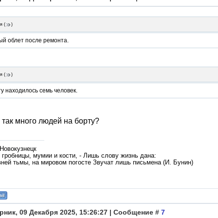
я
(
)
ый облет после ремонта.
я
(
)
у находилось семь человек.
 так много людей на борту?
 Новокузнецк
гробницы, мумии и кости, - Лишь слову жизнь дана:
вней тьмы, на мировом погосте Звучат лишь письмена (И. Бунин)
рник, 09 Декабря 2025, 15:26:27 | Сообщение #
7