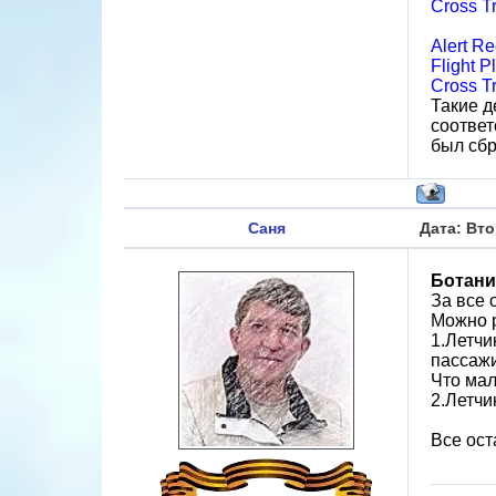
Cross T
Alert R
Flight P
Cross T
Такие д
соотве
был сбр
Саня
Дата: Вто
Ботани
За все 
Можно р
1.Летчи
пассаж
Что мал
2.Летчи
Все ост