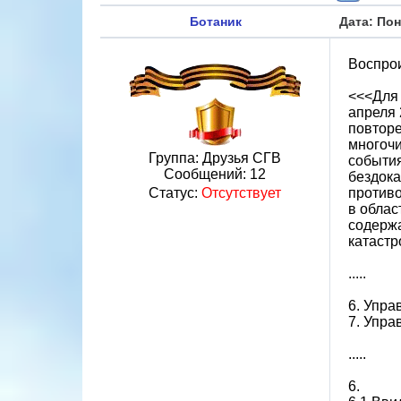
Ботаник
Дата: Пон
Воспрои
<<<Для 
апреля 
повтор
многоч
Группа: Друзья СГВ
события
Сообщений:
12
бездока
Статус:
Отсутствует
противо
в облас
содержа
катаст
.....
6. Упр
7. Упра
.....
6.