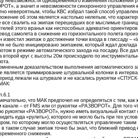
иду невозможности одновременного изменения положения
ОТ», а значит и невозможности синхронного управления к
но невероятным, чтобы КВС избрал такой способ управлен
ожение об этом является настолько нелепым, что характери
 все свалить на экипаж перешедших все мыслимые границы
телей этого вранья как неспособных адекватно ориентиров
евод самолета в снижение из горизонтального полета прои
 известил экипаж о достижении точки входа в глиссаду – «И
я не было инициировано экипажем, который ждал доклада
отом в режиме автоматического захода на посадку. Все да
а второй круг с высоты 20м происходило по инструменталь
ота.
омненным доказательством выполнения автоматического за
е является триммирование штурвальной колонки в интервал
период лежали на штурвале и не касались рукоятки «СПУС
МАК:
п.6.1
мечательно, что МАК предпочел не определяться с тем, как
 канале – от FMS или от рукоятки «РАЗВОРОТ». Для того ч
ю рукоятки «РАЗВОРОТ», нужно иметь визуальный контакт 
видеть куда «рулить»), которого не могло быть при тех усл
ром, по которому могло осуществляться управление таким
 в таком случае экипаж точно бы знал, что ближний привод 
временного снижения.