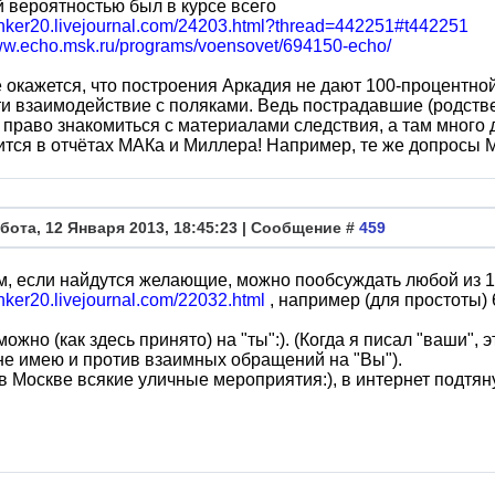
 вероятностью был в курсе всего
flanker20.livejournal.com/24203.html?thread=442251#t442251
www.echo.msk.ru/programs/voensovet/694150-echo/
 окажется, что построения Аркадия не дают 100-процентной
и взаимодействие с поляками. Ведь пострадавшие (родств
 право знакомиться с материалами следствия, а там много 
тся в отчётах МАКа и Миллера! Например, те же допросы Му
бота, 12 Января 2013, 18:45:23 | Сообщение #
459
, если найдутся желающие, можно пообсуждать любой из 1
lanker20.livejournal.com/22032.html
, например (для простоты) 6
можно (как здесь принято) на "ты":). (Когда я писал "ваши"
не имею и против взаимных обращений на "Вы").
в Москве всякие уличные мероприятия:), в интернет подтяну