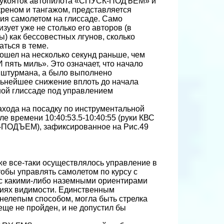
 рукояток автопилота «СПУСК-ПОДЪЕМ» и
реном и тангажом, представляется
ия самолетом на глиссаде. Само
зует уже не столько его авторов (в
) как бессовестных лгунов, сколько
аться в теме.
зошел на несколько секунд раньше, чем
 пять миль». Это означает, что начало
 штурмана, а было выполнено
льнейшее снижение вплоть до начала
ной глиссаде под управлением
хода на посадку по инструментальной
е времени 10:40:53.5-10:40:55 (руки КВС
К-ПОДЪЕМ), зафиксированное на Рис.49
 же все-таки осуществлялось управление в
тобы управлять самолетом по курсу с
с какими-либо наземными ориентирами
овиях видимости. Единственным
 нелепым способом, могла быть стрелка
еще не пройден, и не допустил бы