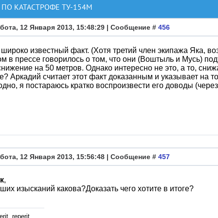
ПО КАТАСТРОФЕ ТУ-154М
бота, 12 Января 2013, 15:48:29 | Сообщение #
456
о широко известный факт. (Хотя третий член экипажа Яка, в
м в прессе говорилось о том, что они (Воштыль и Мусь) по
снижение на 50 метров. Однако интересно не это, а то, сни
е? Аркадий считает этот факт доказанным и указывает на то
одно, я постараюсь кратко воспроизвести его доводы (через
бота, 12 Января 2013, 15:56:48 | Сообщение #
457
к
,
ших изысканий какова?Доказать чего хотите в итоге?
rit, reperit