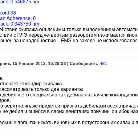
rack: 0.546875 nm
ecord 38
lan Adherence: 0
rack: 0.343750 nm
ействия экипажа объяснимы только выполнением автоматиче
тствии с РЛЭ перед четвертым разворотом нажимается кн
ошен за ненадобностью – FMS на заходе не использовалас
рник, 15 Января 2013, 15:29:33 | Сообщение #
461
к
,
отвечает командир экипажа.
ассматривать только два варианта:
к дебил и его специально как дебила назначили командиром
иров.
о верятно,иначе придется признать дебилами всех ,причаст
к не дебил и ошибся в своих действиях,причины ошибок на
альные попытки искать виновных в потусторонних силах и 