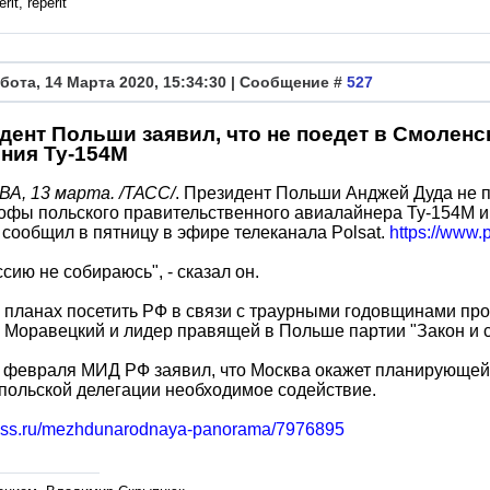
rit, reperit
бота, 14 Марта 2020, 15:34:30 | Сообщение #
527
дент Польши заявил, что не поедет в Смоленс
ния Ту-154М
А, 13 марта. /ТАСС/
. Президент Польши Анджей Дуда не 
офы польского правительственного авиалайнера Ту-154М и
 сообщил в пятницу в эфире телеканала Polsat.
https://www.p
ссию не собираюсь", - сказал он.
 планах посетить РФ в связи с траурными годовщинами п
Моравецкий и лидер правящей в Польше партии "Закон и 
 февраля МИД РФ заявил, что Москва окажет планирующей 
польской делегации необходимое содействие.
/tass.ru/mezhdunarodnaya-panorama/7976895