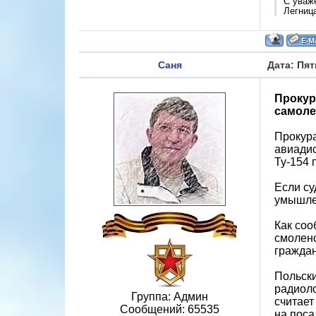
С уваж
Легниц
Саня
Дата: Пят
Прокур
самоле
Прокура
авиадис
Ту-154 
Если су
умышлен
Как соо
смоленс
граждан
Польски
радиоло
Группа: Админ
считает
Сообщений:
65535
на поса