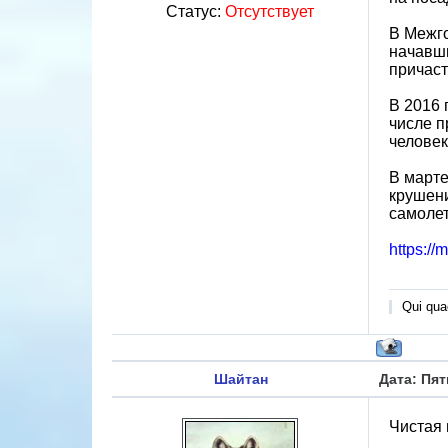
Статус:
Отсутствует
В Межго
начавши
причаст
В 2016 
числе п
человек
В марте
крушени
самоле
https://
Qui quae
Шайтан
Дата: Пят
Чистая 