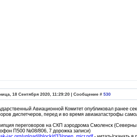
ница, 18 Сентября 2020, 11:29:20 | Сообщение #
530
ударственный Авиационной Комитет опубликовал ранее се
оров диспетчеров, перед и во время авиакатастрофы само
ипция переговоров на СКП аэродрома Смоленск (Северный) 
офон П500 №08/806, 7 дорожка записи)
mak-iac.org/upload/iblock/d33/open_micr.pdf
- читать/скачать в 