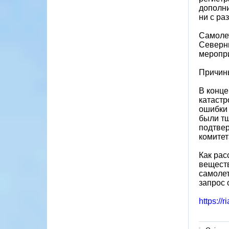
дополни
ни с ра
Самолет
Северны
меропри
Причин
В конце
катастр
ошибки 
были тщ
подтвер
комитет
Как рас
веществ
самолет
запрос 
https://