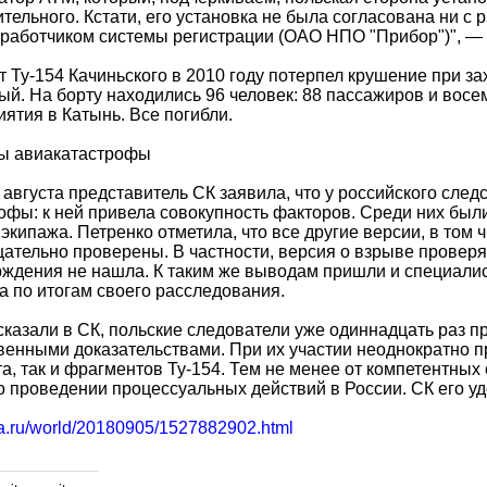
тельного. Кстати, его установка не была согласована ни с 
зработчиком системы регистрации (ОАО НПО "Прибор")", —
 Ту-154 Качиньского в 2010 году потерпел крушение при за
й. На борту находились 96 человек: 88 пассажиров и восе
ятия в Катынь. Все погибли.
ы авиакатастрофы
 августа представитель СК заявила, что у российского след
офы: к ней привела совокупность факторов. Среди них бы
экипажа. Петренко отметила, что все другие версии, в том
ательно проверены. В частности, версия о взрыве проверя
ждения не нашла. К таким же выводам пришли и специали
а по итогам своего расследования.
сказали в СК, польские следователи уже одиннадцать раз п
енными доказательствами. При их участии неоднократно п
а, так и фрагментов Ту-154. Тем не менее от компетентны
о проведении процессуальных действий в России. СК его у
ria.ru/world/20180905/1527882902.html