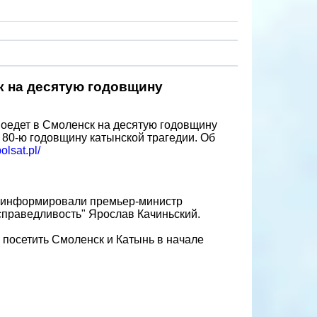
к на десятую годовщину
поедет в Смоленск на десятую годовщину
 80-ю годовщину катынской трагедии. Об
olsat.pl/
роинформировали премьер-министр
справедливость" Ярослав Качиньский.
посетить Смоленск и Катынь в начале