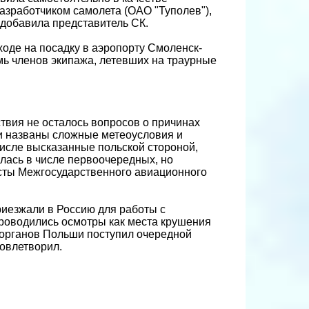
разработчиком самолета (ОАО "Туполев"),
 добавила представитель СК.
ходе на посадку в аэропорту Смоленск-
мь членов экипажа, летевших на траурные
ствия не осталось вопросов о причинах
ли названы сложные метеоусловия и
 числе высказанные польской стороной,
лась в числе первоочередных, но
сты Межгосударственного авиационного
риезжали в Россию для работы с
роводились осмотры как места крушения
х органов Польши поступил очередной
довлетворил.