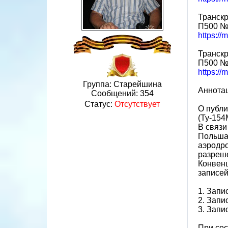
Транскр
П500 №0
https://
Транскр
П500 №0
https://
Группа: Старейшина
Аннота
Сообщений:
354
Статус:
Отсутствует
О публи
(Ту-154
В связи
Польша 
аэродр
разреше
Конвенц
записей
1. Запи
2. Запи
3. Запи
При сос