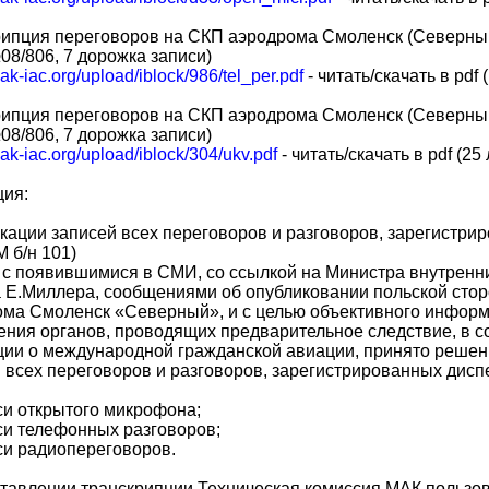
ипция переговоров на СКП аэродрома Смоленск (Северный)
8/806, 7 дорожка записи)
mak-iac.org/upload/iblock/986/tel_per.pdf
- читать/скачать в pdf 
ипция переговоров на СКП аэродрома Смоленск (Северный)
8/806, 7 дорожка записи)
mak-iac.org/upload/iblock/304/ukv.pdf
- читать/скачать в pdf (25
ция:
кации записей всех переговоров и разговоров, зарегистр
М б/н 101)
 с появившимися в СМИ, со ссылкой на Министра внутренн
Е.Миллера, сообщениями об опубликовании польской стор
ома Смоленск «Северный», и с целью объективного информ
ния органов, проводящих предварительное следствие, в с
ии о международной гражданской авиации, принято решен
 всех переговоров и разговоров, зарегистрированных дис
си открытого микрофона;
си телефонных разговоров;
си радиопереговоров.
тавлении транскрипции Техническая комиссия МАК пользов