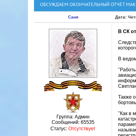
ОБСУЖДАЕМ ОКОНЧАТЕЛЬНЫЙ ОТЧЁТ МАК 
Саня
Дата: Чет
В СК о
Следств
которог
В ведом
"Работы
авиацио
информ
Светлан
Также о
бортовы
"Как в 
Группа: Админ
катаст
Сообщений:
65535
парамет
Статус:
Отсутствует
называе
регистр