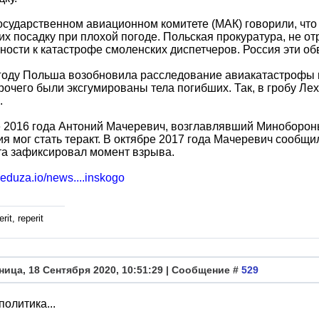
сударственном авиационном комитете (МАК) говорили, что 
х посадку при плохой погоде. Польская прокуратура, не от
ности к катастрофе смоленских диспетчеров. Россия эти об
году Польша возобновила расследование авиакатастрофы п
рочего были эксгумированы тела погибших. Так, в гробу Ле
.
 2016 года Антоний Мачеревич, возглавлявший Минобороны
я мог стать теракт. В октябре 2017 года Мачеревич сообщи
та зафиксировал момент взрыва.
meduza.io/news....inskogo
rit, reperit
ница, 18 Сентября 2020, 10:51:29 | Сообщение #
529
политика...