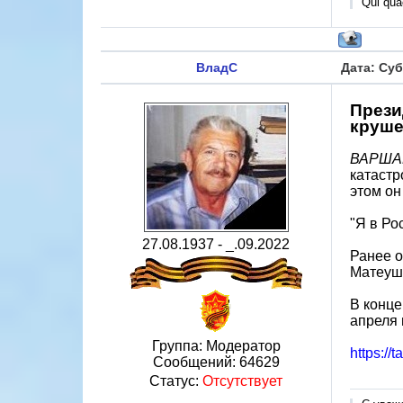
Qui quae
ВладС
Дата: Суб
Прези
круше
ВАРШАВ
катастр
этом он
"Я в Ро
27.08.1937 - _.09.2022
Ранее о
Матеуш 
В конце
апреля 
Группа: Модератор
https:/
Сообщений:
64629
Статус:
Отсутствует