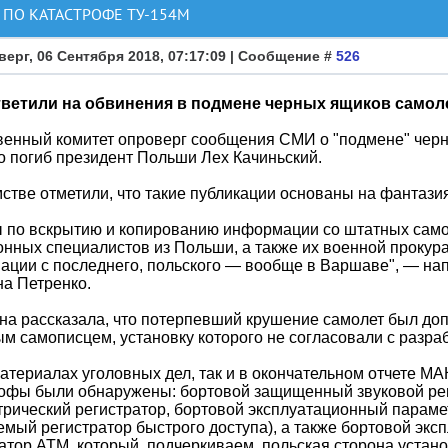
ПО КАТАСТРОФЕ ТУ-154М
верг, 06 Сентября 2018, 07:17:09 | Сообщение #
526
тветили на обвинения в подмене черных ящиков самол
енный комитет опроверг сообщения СМИ о "подмене" черн
о погиб президент Польши Лех Качиньский.
стве отметили, что такие публикации основаны на фантазиях
 по вскрытию и копированию информации со штатных само
нных специалистов из Польши, а также их военной прокура
ации с последнего, польского — вообще в Варшаве", — н
а Петренко.
на рассказала, что потерпевший крушение самолет был д
м самописцем, установку которого не согласовали с разра
материалах уголовных дел, так и в окончательном отчете МА
рофы были обнаружены: бортовой защищенный звуковой ре
рический регистратор, бортовой эксплуатационный параме
мый регистратор быстрого доступа), а также бортовой эк
атор АТМ, который, подчеркиваем, польская сторона устан