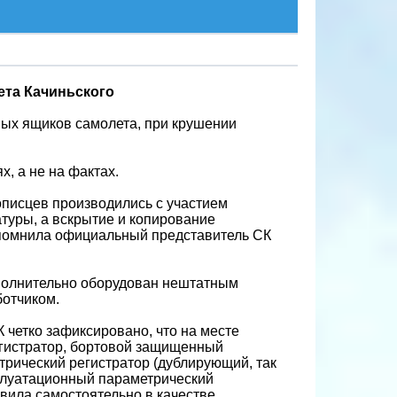
ета Качиньского
ых ящиков самолета, при крушении
, а не на фактах.
писцев производились с участием
туры, а вскрытие и копирование
апомнила официальный представитель СК
ополнительно оборудован нештатным
ботчиком.
К четко зафиксировано, что на месте
гистратор, бортовой защищенный
трический регистратор (дублирующий, так
сплуатационный параметрический
овила самостоятельно в качестве