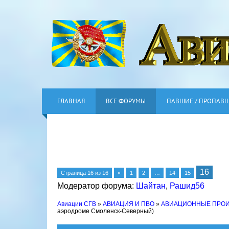
ГЛАВНАЯ
ВСЕ ФОРУМЫ
ПАВШИЕ / ПРОПАВ
16
Страница
16
из
16
«
1
2
…
14
15
Модератор форума:
Шайтан
,
Рашид56
Авиации СГВ
»
АВИАЦИЯ И ПВО
»
АВИАЦИОННЫЕ ПРО
аэродроме Смоленск-Северный)