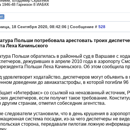
ением, Владимир Скрыпнюк
а 1946-48 Гарнизон 8 ИАБКК
ница, 18 Сентября 2020, 08:42:06 | Сообщение #
528
атура Польши потребовала арестовать троих диспетче
та Леха Качиньского
тура Польши обратилась в районный суд в Варшаве с хода
петчеров, дежуривших в апреле 2010 года в аэропорту См
президента Польши Леха Качиньского. Об этом сообщила пр
д удовлетворит ходатайство, диспетчеров могут объявить 
ном доведении до авиакатастрофы, в которой погибли 96 
бщает «Интерфакс» со ссылкой на неназванный источник, 
ких диспетчеров, если получит такое требование. Констит
 другим странам, отметил собеседник агентства.
е следователи установили, что в день крушения в аэропор
кационная система посадки, из-за чего диспетчеры не видел
 польская сторона, передавали пилотам ложную информаци
дку.