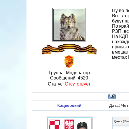
Ну во-п
Во- вто
будут п
По край
РЗП, вс
На КДП,
нахожде
приказо
вмешать
местах 
Группа: Модератор
Сообщений:
4520
Статус:
Отсутствует
Кацперский
Дата: Чет
Quote
(
Сан