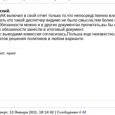
ский
,
АК включил в свой отчет только то,что непосредственно вли
ть кто такой диспетчер видимо не было смысла,тем более 
Обязанности можно и в других документах прочитать,вы бы 
ы обязанности занесли в итоговый документ.
с выводами комиссии согласилась,Польша еще неизвестно,
атов решения политиков в любом варианте.
rit, reperit
верг, 13 Января 2011, 18:14:42 | Сообщение #
42