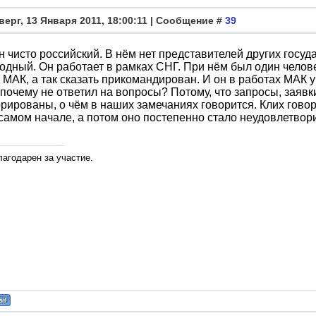
верг, 13 Января 2011, 18:00:11 | Сообщение #
39
он чисто российский. В нём нет представителей других госу
дный. Он работает в рамках СНГ. При нём был один челове
 МАК, а так сказать прикомандирован. И он в работах МАК 
 почему не ответил на вопросы? Потому, что запросы, заяв
рированы, о чём в наших замечаниях говорится. Клих говор
самом начале, а потом оно постепенно стало неудовлетвор
лагодарен за участие.