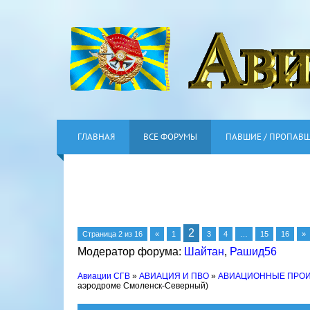
ГЛАВНАЯ
ВСЕ ФОРУМЫ
ПАВШИЕ / ПРОПАВ
2
Страница
2
из
16
«
1
3
4
…
15
16
»
Модератор форума:
Шайтан
,
Рашид56
Авиации СГВ
»
АВИАЦИЯ И ПВО
»
АВИАЦИОННЫЕ ПРО
аэродроме Смоленск-Северный)