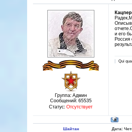
Кацпер
Радек,М
Описыва
отчете.
и его б
Россия 
результ
Qui quae
Группа: Админ
Сообщений:
65535
Статус:
Отсутствует
Шайтан
Дата: Чет