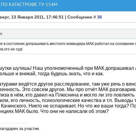
ПО КАТАСТРОФЕ ТУ-154М
верг, 13 Января 2011, 17:46:51 | Сообщение #
36
я
)
не в состоянии допрашивать местного командира.МАК работал на основании 
в,это не суд!
 шутки шутишь! Наш уполномоченный при МАК допрашивал 
ольше и вникай, тогда будешь знать, что и как.
турами ведётся другое расследование, там уже речь о вин
венность. Это совсем другое. Мы про отчёт МАК разговари
лиза в нём, кто давил на Плюснина и могло ли это повлиять
или, его личность, психологические качества и т.п. Выводы
 Качинского. Никто не оспаривает. Но что же ваши тогда? П
нциях МАК было. Что они не написали об этом?
лагодарен за участие.