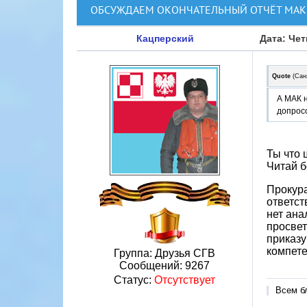
ОБСУЖДАЕМ ОКОНЧАТЕЛЬНЫЙ ОТЧЁТ МАК 
Кацперский
Дата: Чет
Quote
(
Сан
А МАК 
допросо
Ты что
Читай б
Прокура
ответст
нет ана
просвет
приказу
компете
Группа: Друзья СГВ
Сообщений:
9267
Статус:
Отсутствует
Всем б