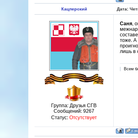
Кацперский
Дата: Чет
Саня
, 
межнаро
составе
тоже. А
проигно
лишь в 
Всем б
Группа: Друзья СГВ
Сообщений:
9267
Статус:
Отсутствует