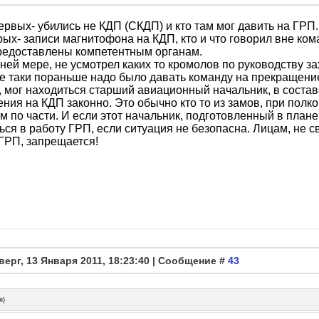
ервых- убились не КДП (СКДП) и кто там мог давить на ГРП.
рых- записи магнитофона на КДП, кто и что говорил вне ком
редоставлены компетентным органам.
ней мере, не усмотрел каких то кромолов по руководству з
е таки пораньше надо было давать команду на прекращение
 мог находиться старший авиационный начальник, в состав
ния на КДП законно. Это обычно кто то из замов, при полк
м по части. И если этот начальник, подготовленный в плане
ся в работу ГРП, если ситуация не безопасна. Лицам, не с
ГРП, запрещается!
верг, 13 Января 2011, 18:23:40 | Сообщение #
43
я
)