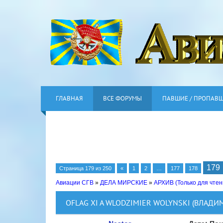
ГЛАВНАЯ
ВСЕ ФОРУМЫ
ПАВШИЕ / ПРОПАВ
179
Страница
179
из
250
«
1
2
…
177
178
Авиации СГВ
»
ДЕЛА МИРСКИЕ
»
АРХИВ (Только для чтен
OFLAG XI A WLODZIMIER WOLYNSKI (ВЛАД