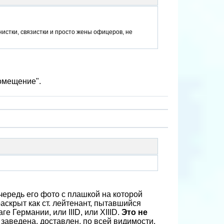
нистки, связистки и просто жены офицеров, не
помещение".
чередь его фото с плашкой на которой
раскрыт как ст. лейтенант, пытавшийся
е Германии, или IIID, или XIIID.
Это не
а заведена, доставлен, по всей видимости,