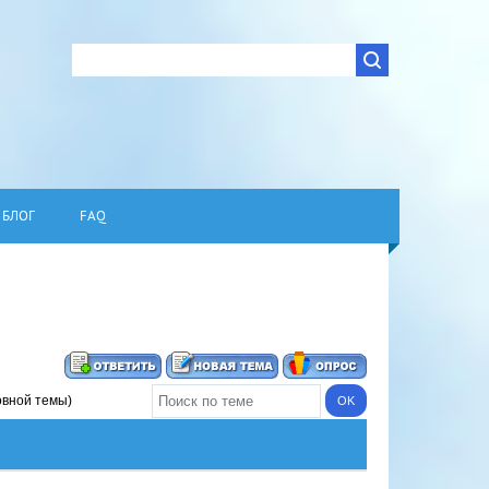
БЛОГ
FAQ
овной темы)