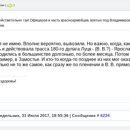
лан
(
)
ействительно так! Офицеров и часть красноармейцев, взятых под Владимиро
ию.
 не имею. Вполне вероятно, вывозили. Но важно, когда, ка
 и действовала трасса 180-го дулага Луцк - (В. В.?) - Ярос
одились в большинстве долгонько, по более месяца. Потом
ример, в Замостье. И кто-то когда-то позднее из них мог ок
ьно не то же самое, как сразу же по пленении в В. В. прямо
 здоровы!
едельник, 31 Июля 2017, 19:55:36 | Сообщение #
6234