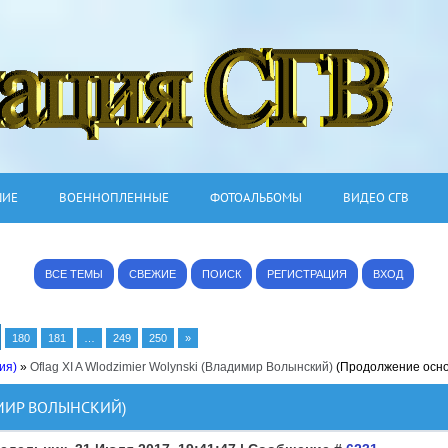
ШИЕ
ВОЕННОПЛЕННЫЕ
ФОТОАЛЬБОМЫ
ВИДЕО СГВ
ВСЕ ТЕМЫ
СВЕЖИЕ
ПОИСК
РЕГИСТРАЦИЯ
ВХОД
180
181
…
249
250
»
ия)
»
Oflag XI A Wlodzimier Wolynski (Владимир Волынский)
(Продолжение осн
ИМИР ВОЛЫНСКИЙ)