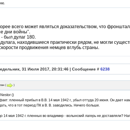
ию.
корее всего может являться доказательством, что фронштал
е дни войны".
 - был дулаг 180.
а дулага, находившиеся практически рядом, не могли сущест
скорости продвижения немцев вглубь страны.
едельник, 31 Июля 2017, 20:31:46 | Сообщение #
6238
лан
(
)
Nestor ()
акт: пленный прибыл в В.В. 14 мая 1942 г., убыл оттуда 20 июня. Он дает н
ать, что в тот период ПК в В. В. заводились. Ничего больше.
 до 14 мая 1942 г. пленных во владимир - волынский лагерь не доставляли? На