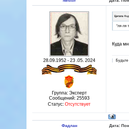
Nestor
Дата: Пон
Цитата
Фад
"ля-ля 
Куда мн
28.09.1952 - 23 .05. 2024
Будьте
Группа: Эксперт
Сообщений:
25593
Статус:
Отсутствует
Фадлан
Дата: Пон