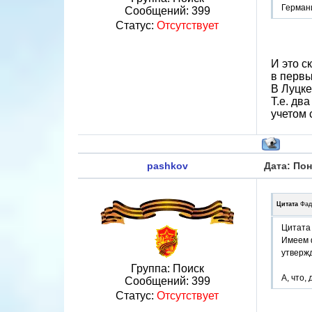
Герман
Сообщений:
399
Статус:
Отсутствует
И это с
в первы
В Луцке
Т.е. дв
учетом 
pashkov
Дата: Пон
Цитата
Фад
Цитата 
Имеем ф
утвержд
Группа: Поиск
А, что,
Сообщений:
399
Статус:
Отсутствует