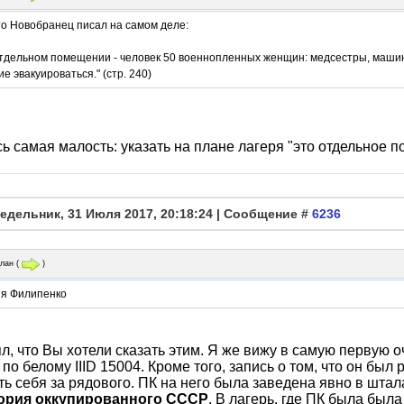
то Новобранец писал на самом деле:
в отдельном помещении - человек 50 военнопленных женщин: медсестры, маши
е эвакуироваться." (стр. 240)
ь самая малость: указать на плане лагеря "это отдельное 
едельник, 31 Июля 2017, 20:18:24 | Сообщение #
6236
лан
(
)
я Филипенко
л, что Вы хотели сказать этим. Я же вижу в самую первую о
по белому IIID 15004. Кроме того, запись о том, что он был 
ь себя за рядового. ПК на него была заведена явно в шталаг
ория оккупированного СССР
. В лагерь, где ПК была был