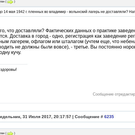
лан
(
)
 до 14 мая 1942 г. пленных во владимир - волынский лагерь не доставляли? На
ого, что доставляли? Фактических данных о практике заведени
тся. Доставка в город - одно, регистрация как заведение ре
ным лагерем, офлагом или шталагом (учтем еще, что небен
водить не должны были вовсе), - третье. Вы постоянно нор
одну кучу.
 здоровы!
Сообщение отредакти
едельник, 31 Июля 2017, 20:17:57 | Сообщение #
6235
лан
(
)