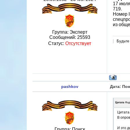
17 июля
719.
Номер I
спецпро
из обще
Группа: Эксперт
Сообщений:
25593
Будьте
Статус:
Отсутствует
pashkov
Дата: Пон
Цитата
Фад
Цитата 
В опров
И это д
Группа: Поиск