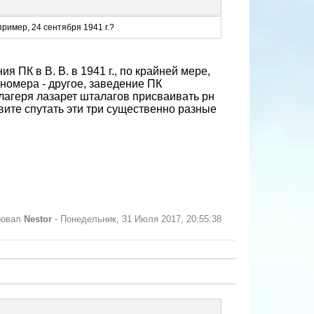
пример, 24 сентября 1941 г.?
я ПК в В. В. в 1941 г., по крайней мере,
гномера - другое, заведение ПК
лагеря лазарет шталагов присваивать рн
овите спутать эти три существенно разные
ровал
Nestor
-
Понедельник, 31 Июля 2017, 20:55:38