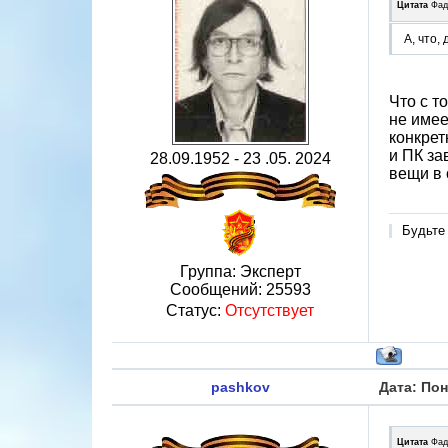
Цитата
Фад
А, что,
Что с т
не имее
конкрет
и ПК за
28.09.1952 - 23 .05. 2024
вещи в 
Будьте
Группа: Эксперт
Сообщений:
25593
Статус:
Отсутствует
pashkov
Дата: Пон
Цитата
Фад