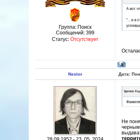
А вот ч
"... и 
успевши
Группа: Поиск
Сообщений:
399
Статус:
Отсутствует
Осталас
Nestor
Дата: Пон
Цитата
Фад
Фамили
Не поня
черным 
выдават
террит
28.09.1952 - 23 .05. 2024