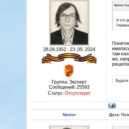
Цитата
Фад
И это д
Герман
Понятия
имелась
28.09.1952 - 23 .05. 2024
там нах
же, нап
решител
Будьте
Группа: Эксперт
Сообщений:
25593
Статус:
Отсутствует
Nestor
Дата: Пон