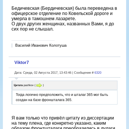
Бедичевская (Бердичевская) была переведена в
офицерское отделение по Ковельской дороге и
умерла в тамошнем лазарете.
О двух других женщинах, названных Вами, я до
сих пор не слышал.
Василий Иванович Колотуша
Viktor7
Дата: Среда, 02 Августа 2017, 13:43:46 | Сообщение #
6320
Цитата
pashkov
(
)
Тогда логично предположить, что и шталаг 365 мог быть
создан на базе фроншталага 365.
Я вам только что привёл цитату из диссертации
на тему плена, где конкретно указано, каким
образом фронтшталаги преобразились в дулаги