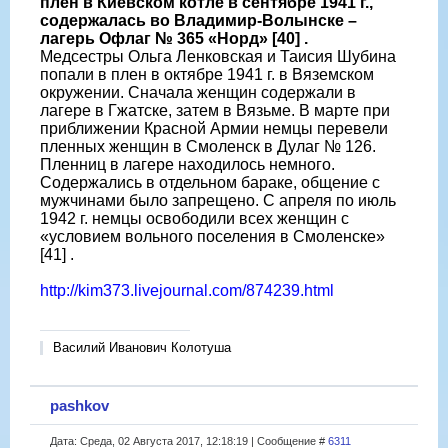
плен в Киевском котле в сентябре 1941 г.,
содержалась во Владимир-Волынске –
лагерь Офлаг № 365 «Норд» [40] .
Медсестры Ольга Ленковская и Таисия Шубина
попали в плен в октябре 1941 г. в Вяземском
окружении. Сначала женщин содержали в
лагере в Гжатске, затем в Вязьме. В марте при
приближении Красной Армии немцы перевели
пленных женщин в Смоленск в Дулаг № 126.
Пленниц в лагере находилось немного.
Содержались в отдельном бараке, общение с
мужчинами было запрещено. С апреля по июль
1942 г. немцы освободили всех женщин с
«условием вольного поселения в Смоленске»
[41] .
http://kim373.livejournal.com/874239.html
Василий Иванович Колотуша
pashkov
Дата: Среда, 02 Августа 2017, 12:18:19 | Сообщение #
6311