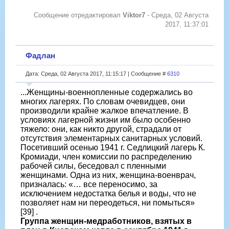
Сообщение отредактировал
Viktor7
-
Среда, 02 Августа
2017, 11:37:01
Фадлан
Дата: Среда, 02 Августа 2017, 11:15:17 | Сообщение #
6310
...Женщины-военнопленные содержались во
многих лагерях. По словам очевидцев, они
производили крайне жалкое впечатление. В
условиях лагерной жизни им было особенно
тяжело: они, как никто другой, страдали от
отсутствия элементарных санитарных условий.
Посетивший осенью 1941 г. Седлицкий лагерь К.
Кромиади, член комиссии по распределению
рабочей силы, беседовал с пленными
женщинами. Одна из них, женщина-военврач,
призналась: «… все переносимо, за
исключением недостатка белья и воды, что не
позволяет нам ни переодеться, ни помыться»
[39] .
Группа женщин-медработников, взятых в