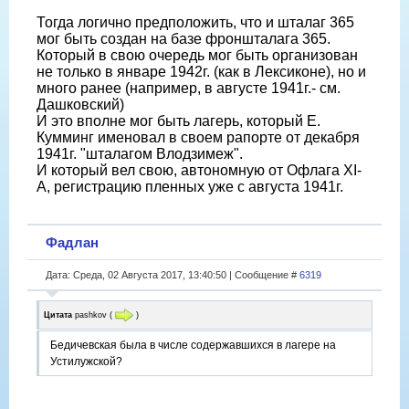
Тогда логично предположить, что и шталаг 365
мог быть создан на базе фроншталага 365.
Который в свою очередь мог быть организован
не только в январе 1942г. (как в Лексиконе), но и
много ранее (например, в августе 1941г.- см.
Дашковский)
И это вполне мог быть лагерь, который Е.
Кумминг именовал в своем рапорте от декабря
1941г. "шталагом Влодзимеж".
И который вел свою, автономную от Офлага XI-
A, регистрацию пленных уже с августа 1941г.
Фадлан
Дата: Среда, 02 Августа 2017, 13:40:50 | Сообщение #
6319
Цитата
pashkov
(
)
Бедичевская была в числе содержавшихся в лагере на
Устилужской?