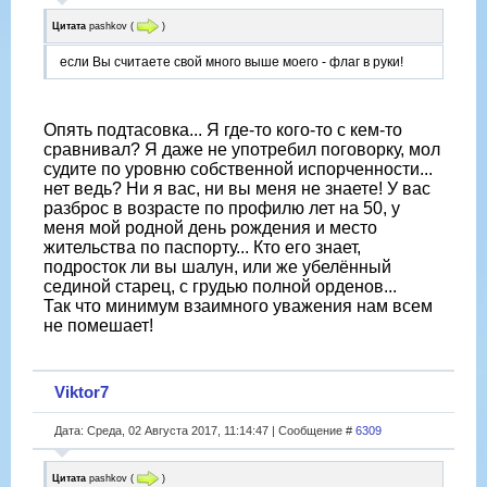
Цитата
pashkov
(
)
если Вы считаете свой много выше моего - флаг в руки!
Опять подтасовка... Я где-то кого-то с кем-то
сравнивал? Я даже не употребил поговорку, мол
судите по уровню собственной испорченности...
нет ведь? Ни я вас, ни вы меня не знаете! У вас
разброс в возрасте по профилю лет на 50, у
меня мой родной день рождения и место
жительства по паспорту... Кто его знает,
подросток ли вы шалун, или же убелённый
сединой старец, с грудью полной орденов...
Так что минимум взаимного уважения нам всем
не помешает!
Viktor7
Дата: Среда, 02 Августа 2017, 11:14:47 | Сообщение #
6309
Цитата
pashkov
(
)