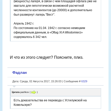
(мощность) лагеря, в связи с чем площадей офлага уже не
хватало для гипотетически возможной расчетной
численности контингентов (до 20000) и дополнительно
был развернут лагерь "Вест".
Апрель 1942 г.
По состоянию на 01.04. 1942 г. согласно немецким
официальным данным, в «Oflag XI A Wlodomierz»
содержалось 6 342 чел.
Июнь 1942 г.
По состоянию на 01.06. 1942 г. согласно немецким
официальным данным в лагере «Stalag 365 Wlodomierz»
И что из этого следует? Поясните, плиз.
содержалось 6 216 чел.
Фадлан
Дата: Среда, 02 Августа 2017, 15:26:03 | Сообщение #
6329
Цитата
pashkov
(
)
Есть доказательства ее перевода с Устилужской на
Ковельскую?