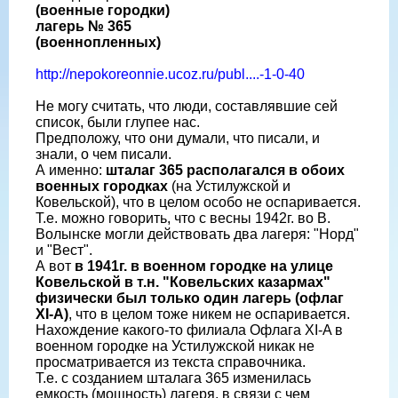
(военные городки)
лагерь № 365
(военнопленных)
http://nepokoreonnie.ucoz.ru/publ....-1-0-40
Не могу считать, что люди, составлявшие сей
список, были глупее нас.
Предположу, что они думали, что писали, и
знали, о чем писали.
А именно:
шталаг 365 располагался в обоих
военных городках
(на Устилужской и
Ковельской), что в целом особо не оспаривается.
Т.е. можно говорить, что с весны 1942г. во В.
Волынске могли действовать два лагеря: "Норд"
и "Вест".
А вот
в 1941г. в военном городке на улице
Ковельской в т.н. "Ковельских казармах"
физически был только один лагерь (офлаг
XI-A)
, что в целом тоже никем не оспаривается.
Нахождение какого-то филиала Офлага XI-A в
военном городке на Устилужской никак не
просматривается из текста справочника.
Т.е. с созданием шталага 365 изменилась
емкость (мощность) лагеря, в связи с чем