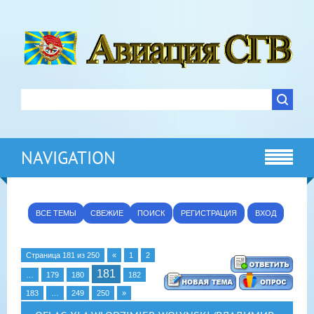
NAVIGATION
ВСЕ ТЕМЫ
СВЕЖИЕ
ПОИСК
РЕГИСТРАЦИЯ
ВХОД
Страница
181
из
250
«
1
2
181
…
179
180
182
183
…
249
250
»