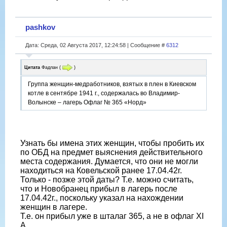
pashkov
Дата: Среда, 02 Августа 2017, 12:24:58 | Сообщение #
6312
Цитата
Фадлан
(
)
Группа женщин-медработников, взятых в плен в Киевском
котле в сентябре 1941 г., содержалась во Владимир-
Волынске – лагерь Офлаг № 365 «Норд»
Узнать бы имена этих женщин, чтобы пробить их
по ОБД на предмет выяснения действительного
места содержания. Думается, что они не могли
находиться на Ковельской ранее 17.04.42г.
Только - позже этой даты? Т.е. можно считать,
что и Новобранец прибыл в лагерь после
17.04.42г., поскольку указал на нахождении
женщин в лагере.
Т.е. он прибыл уже в шталаг 365, а не в офлаг XI
A.