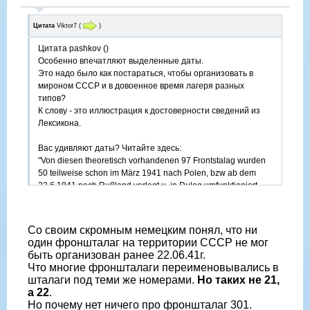
Цитата
Viktor7
(
)
Цитата pashkov ()
Особенно впечатляют выделенные даты.
Это надо было как постараться, чтобы организовать в
мироном СССР и в довоенное время лагеря разных
типов?
К слову - это иллюстрация к достоверности сведений из
Лексикона.
Вас удивляют даты? Читайте здесь:
"Von diesen theoretisch vorhandenen 97 Frontstalag wurden
50 teilweise schon im März 1941 nach Polen, bzw ab dem
22.6.1941 nach Rußland verlegt u. in Dulag umfunktioniert.
Vier Lager wurden in insges. 16 AGSST umgegliedert
(Frontstalag 136, 186, 193 u. 196), weitere 21 Frontstalag in
Stalag umbenannt (Frontstalag 210, 211, 212, 213, 220, 302,
Со своим скромным немецким понял, что ни
307, 311, 316, 317, 326, 328, 331, 336, 341, 347, 251, 356,
один фроншталаг на территории СССР не мог
358, 363, 367, 368); für ein Lager (Frontstalag 122) finden sich
быть организован ранее 22.06.41г.
im Kriegsverlauf verschiedenartigste Bezeichnungen /
Что многие фроншталаги переименовывались в
Unterstellungsverhältnisse"
шталаги под теми же номерами.
Но таких не 21,
а 22
.
Но почему нет ничего про фроншталаг 301.