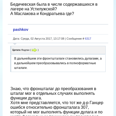
Бедичевская была в числе содержавшихся в
лагере на Устилужской?
А Маслакова и Кондратьева где?
pashkov
Дата: Среда, 02 Августа 2017, 13:17:08 | Сообщение #
6317
Цитата
Фадлан
(
)
В дальнейшем эти фронтшталаги становились дулагами, а
в дальнейшем преобразовывались в полноформатные
шталаги.
Знаю, что фроншталаг до преобразования в
шталаг мог в отдельных случаях выполнять
функции дулага.
Хотя мне представляется, что тот же д-р Ганцер
ошибся относительно фроншталага 307,
который не мог выполнять функции дулага и по