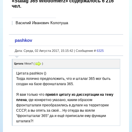
«Stalag 365 Wlodomierz» содержалось 6 216
чел.
Василий Иванович Колотуша
pashkov
Дата: Среда, 02 Августа 2017, 15:15:42 | Сообщение #
6325
Цитата
Viktor7
(
)
Цитата pashkov ()
Тогда логично предположить, что и шталаг 365 мог быть
создан на базе фроншталага 365.
Я вам только что
привёл цитату из диссертации на тему
плена
, где конкретно указано, каким образом
фронтшталаги преобразились в дулаги на территории
СССР, а вы опять за своё... Ну откуда вы взяли
"фронтшталаг 365" да и ещё приписали ему функции
шталага?!