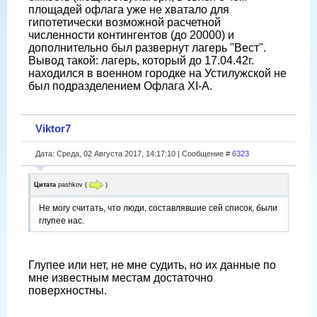
площадей офлага уже не хватало для
гипотетически возможной расчетной
численности контингентов (до 20000) и
дополнительно был развернут лагерь "Вест".
Вывод такой: лагерь, который до 17.04.42г.
находился в военном городке на Устилужской не
был подразделением Офлага XI-A.
Viktor7
Дата: Среда, 02 Августа 2017, 14:17:10 | Сообщение #
6323
Цитата
pashkov
(
)
Не могу считать, что люди, составлявшие сей список, были
глупее нас.
Глупее или нет, не мне судить, но их данные по
мне известным местам достаточно
поверхностны.