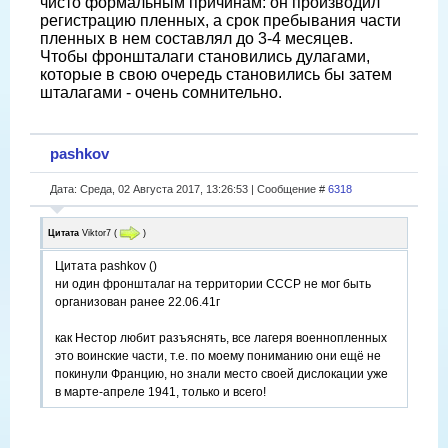
чисто формальным причинам: он производил
регистрацию пленных, а срок пребывания части
пленных в нем составлял до 3-4 месяцев.
Чтобы фроншталаги становились дулагами,
которые в свою очередь становились бы затем
шталагами - очень сомнительно.
pashkov
Дата: Среда, 02 Августа 2017, 13:26:53 | Сообщение #
6318
Цитата
Viktor7
(
)
Цитата pashkov ()
ни один фроншталаг на территории СССР не мог быть
организован ранее 22.06.41г
как Нестор любит разъяснять, все лагеря военнопленных
это воинские части, т.е. по моему пониманию они ещё не
покинули Францию, но знали место своей дислокации уже
в марте-апреле 1941, только и всего!