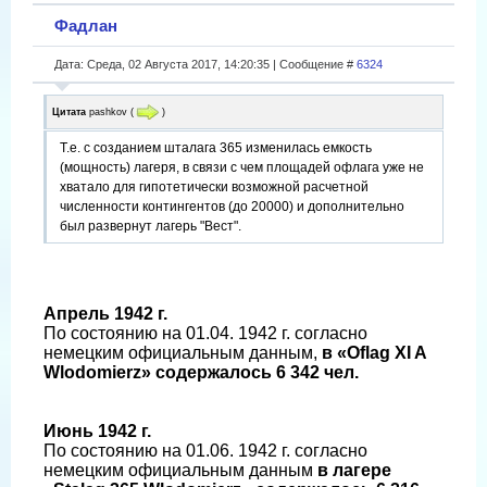
Фадлан
Дата: Среда, 02 Августа 2017, 14:20:35 | Сообщение #
6324
Цитата
pashkov
(
)
Т.е. с созданием шталага 365 изменилась емкость
(мощность) лагеря, в связи с чем площадей офлага уже не
хватало для гипотетически возможной расчетной
численности контингентов (до 20000) и дополнительно
был развернут лагерь "Вест".
Апрель 1942 г.
По состоянию на 01.04. 1942 г. согласно
немецким официальным данным,
в «Oflag XI A
Wlodomierz» содержалось 6 342 чел.
Июнь 1942 г.
По состоянию на 01.06. 1942 г. согласно
немецким официальным данным
в лагере