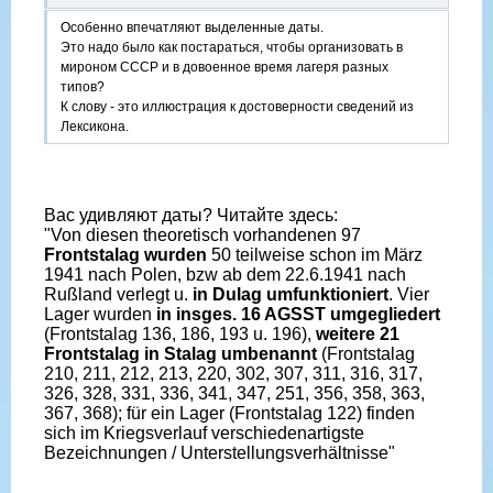
Особенно впечатляют выделенные даты.
Это надо было как постараться, чтобы организовать в
мироном СССР и в довоенное время лагеря разных
типов?
К слову - это иллюстрация к достоверности сведений из
Лексикона.
Вас удивляют даты? Читайте здесь:
"Von diesen theoretisch vorhandenen 97
Frontstalag wurden
50 teilweise schon im März
1941 nach Polen, bzw ab dem 22.6.1941 nach
Rußland verlegt u.
in Dulag umfunktioniert
. Vier
Lager wurden
in insges. 16 AGSST umgegliedert
(Frontstalag 136, 186, 193 u. 196),
weitere 21
Frontstalag in Stalag umbenannt
(Frontstalag
210, 211, 212, 213, 220, 302, 307, 311, 316, 317,
326, 328, 331, 336, 341, 347, 251, 356, 358, 363,
367, 368); für ein Lager (Frontstalag 122) finden
sich im Kriegsverlauf verschiedenartigste
Bezeichnungen / Unterstellungsverhältnisse"