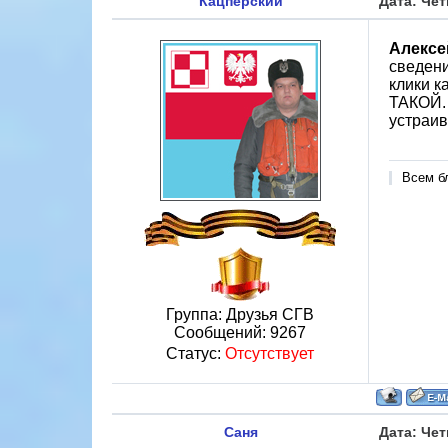
Кацперский
Дата: Чет
Алексе
сведени
клики к
ТАКОЙ. 
устраива
Всем б
Группа: Друзья СГВ
Сообщений:
9267
Статус:
Отсутствует
Саня
Дата: Чет