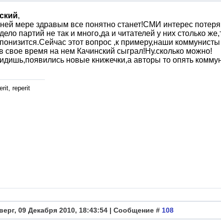
ский
,
ней мере здравым все понятно станет!СМИ интерес потеря
дело партий не так и много,да и читателей у них столько же,
понизится.Сейчас этот вопрос ,к примеру,наши коммунист
в свое время на нем Качинский сыграл!Ну.сколько можно!
идишь,появились новые книжечки,а авторы то опять коммун
rit, reperit
верг, 09 Декабря 2010, 18:43:54 | Сообщение #
108