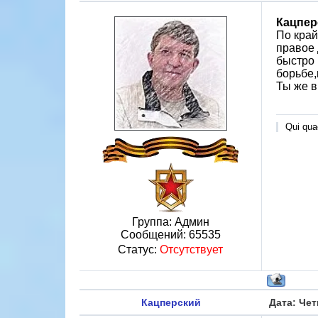
Кацпер
По край
правое 
быстро 
борьбе,
Ты же в
Qui quae
Группа: Админ
Сообщений:
65535
Статус:
Отсутствует
Кацперский
Дата: Чет