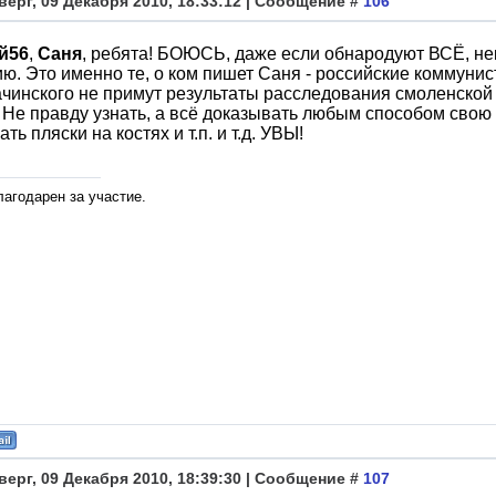
верг, 09 Декабря 2010, 18:33:12 | Сообщение #
106
й56
,
Саня
, ребята! БОЮСЬ, даже если обнародуют ВСЁ, нек
ю. Это именно те, о ком пишет Саня - российские коммунис
ачинского не примут результаты расследования смоленско
Не правду узнать, а всё доказывать любым способом свою пр
ть пляски на костях и т.п. и т.д. УВЫ!
лагодарен за участие.
верг, 09 Декабря 2010, 18:39:30 | Сообщение #
107