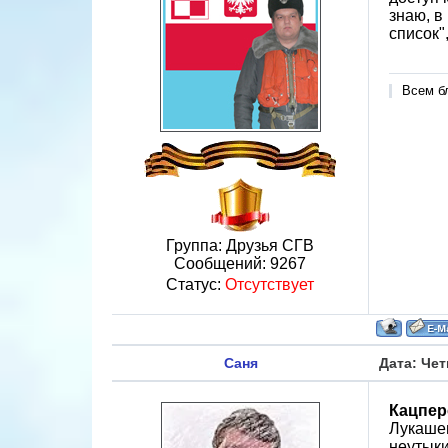
знаю, в
список"
Всем б
Группа: Друзья СГВ
Сообщений:
9267
Статус:
Отсутствует
Саня
Дата: Чет
Кацпер
Лукашен
неутыки