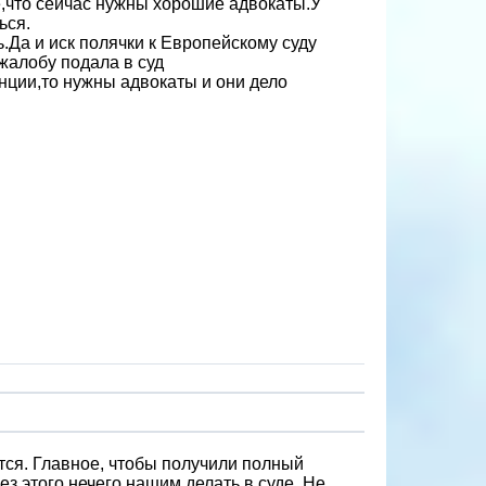
,что сейчас нужны хорошие адвокаты.У
ься.
.Да и иск полячки к Европейскому суду
жалобу подала в суд
ции,то нужны адвокаты и они дело
утся. Главное, чтобы получили полный
з этого нечего нашим делать в суде. Не