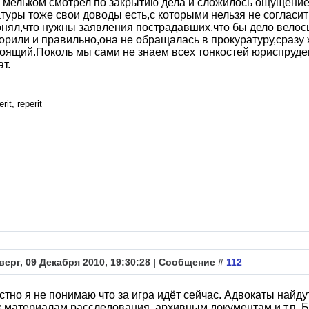
 мельком смотрел по закрытию дела и сложилось ощущение
туры тоже свои доводы есть,с которыми нельзя не согласит
онял,что нужны заявления пострадавших,что бы дело велось
орили и правильно,она не обращалась в прокуратуру,сразу 
ящий.Поколь мы сами не знаем всех тонкостей юриспруден
т.
rit, reperit
верг, 09 Декабря 2010, 19:30:28 | Сообщение #
112
стно я не понимаю что за игра идёт сейчас. Адвокаты найд
к материалам расследования, архивным документам и т.п. Бе