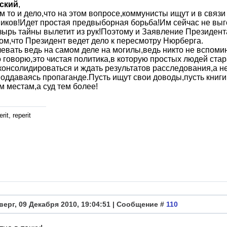
ский
,
ом то и дело,что на этом вопросе,коммунисты ищут и в связ
иков!Идет простая предвыборная борьба!Им сейчас не вы
зырь тайны вылетит из рук!Поэтому и Заявление Президент
ом,что Президент ведет дело к пересмотру Нюрберга.
евать ведь на самом деле на могилы,ведь никто не вспоми
 говорю,это чистая политика,в которую простых людей стар
консолидироваться и ждать результатов расследования,а н
оддаваясь пропаганде.Пусть ищут свои доводы,пусть книги 
м местам,а суд тем более!
rit, reperit
верг, 09 Декабря 2010, 19:04:51 | Сообщение #
110