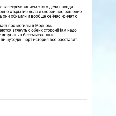
и с засекречиванием этого дела,находят
годно открытие дела и скорейшее решение
а они обхаили и вообще сейчас кричат о
нает про могилы в Медном.
аются втянуть с обеих сторон!Нам надо
е вступать в бессмысленные
пишут,один черт история все расставит