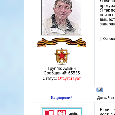
Я вчера
прокура
Я так п
они осп
вышесто
заверша
Qui quae
Группа: Админ
Сообщений:
65535
Статус:
Отсутствует
Кацперский
Дата: Чет
Если че
доступ 