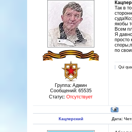
Кацпер
Так в т
сторонн
суда!Ко
якобы т
Всем пл
Я давно
просто 
споры,п
по свои
Qui quae
Группа: Админ
Сообщений:
65535
Статус:
Отсутствует
Кацперский
Дата: Чет