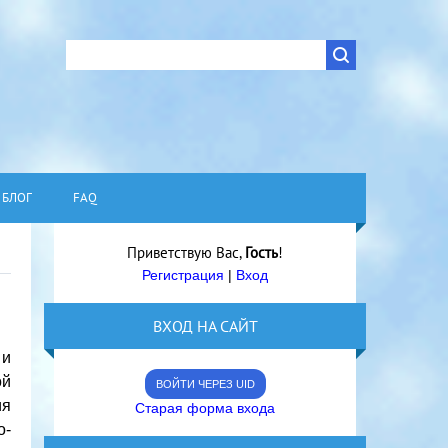
БЛОГ
FAQ
Приветствую Вас
,
Гость
!
Регистрация
|
Вход
ВХОД НА САЙТ
 и
ой
ВОЙТИ ЧЕРЕЗ UID
ия
Старая форма входа
о-