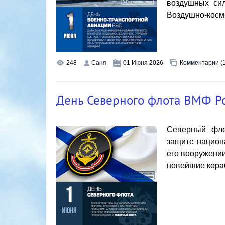
воздушных сил
Воздушно-косми
248
Саня
01 Июня 2026
Комментарии (1
День Северного флота ВМФ Р
Северный фло
защите национ
его вооружени
новейшие кораб