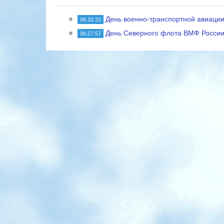
День военно-транспортной авиации
06:32:33
День Северного флота ВМФ Росси
06:27:57