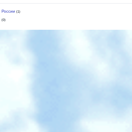
 России
(1)
и
(0)