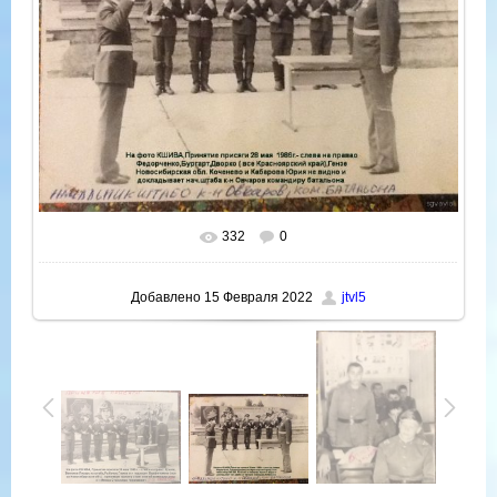
332
0
В реальном размере
960x720
/ 137.0Kb
Добавлено
15 Февраля 2022
jtvl5