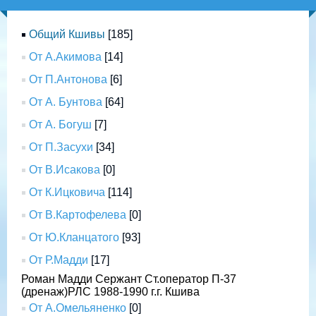
Общий Кшивы
[185]
От А.Акимова
[14]
От П.Антонова
[6]
От А. Бунтова
[64]
От А. Богуш
[7]
От П.Засухи
[34]
От В.Исакова
[0]
От К.Ицковича
[114]
От В.Картофелева
[0]
От Ю.Кланцатого
[93]
От Р.Мадди
[17]
Роман Мадди Сержант Ст.оператор П-37
(дренаж)РЛС 1988-1990 г.г. Кшива
От А.Омельяненко
[0]