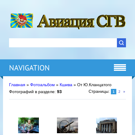
NAVIGATION
Главная
»
Фотоальбом
»
Кшива
» От Ю.Кланцатого
Страницы
:
Фотографий в разделе
:
93
1
2
»
15 Марта
15 Марта 2013
2013
Дом офицеров
ВВС.Украины
Площадь
14 Марта 2013