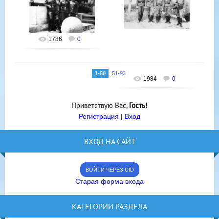
16 Марта 2013
.
16 Марта 2013
юраСУ7б
..
1786
0
юраСУ7б
1-50
51-93
1984
0
Приветствую Вас
,
Гость
!
Регистрация
|
Вход
ВХОД НА САЙТ
ВОЙТИ ЧЕРЕЗ UID
Старая форма входа
КАТЕГОРИИ РАЗДЕЛА