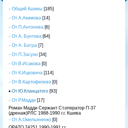
Общий Кшивы
[185]
От А.Акимова
[14]
От П.Антонова
[6]
От А. Бунтова
[64]
От А. Богуш
[7]
От П.Засухи
[34]
От В.Исакова
[0]
От К.Ицковича
[114]
От В.Картофелева
[0]
От Ю.Кланцатого
[93]
От Р.Мадди
[17]
Роман Мадди Сержант Ст.оператор П-37
(дренаж)РЛС 1988-1990 г.г. Кшива
От А.Омельяненко
[0]
ОРАТО 74251 1990-1991 г.г.