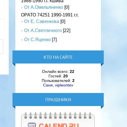
1988-1990 г.г. Кшива
От А.Омельяненко
[0]
ОРАТО 74251 1990-1991 г.г.
От Е. Савенкова
[0]
От А.Светличного
[22]
От С.Яценко
[7]
КТО НА САЙТЕ
Онлайн всего:
22
Гостей:
20
Пользователей:
2
Саня
,
vipleontev
ПРАЗДНИКИ