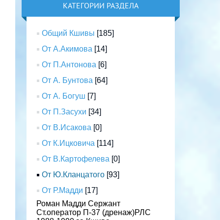
КАТЕГОРИИ РАЗДЕЛА
Общий Кшивы
[185]
От А.Акимова
[14]
От П.Антонова
[6]
От А. Бунтова
[64]
От А. Богуш
[7]
От П.Засухи
[34]
От В.Исакова
[0]
От К.Ицковича
[114]
От В.Картофелева
[0]
От Ю.Кланцатого
[93]
От Р.Мадди
[17]
Роман Мадди Сержант
Ст.оператор П-37 (дренаж)РЛС