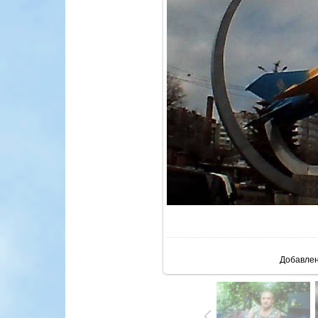
В реа
Добавле