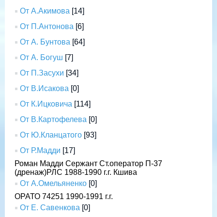
От А.Акимова
[14]
От П.Антонова
[6]
От А. Бунтова
[64]
От А. Богуш
[7]
От П.Засухи
[34]
От В.Исакова
[0]
От К.Ицковича
[114]
От В.Картофелева
[0]
От Ю.Кланцатого
[93]
От Р.Мадди
[17]
Роман Мадди Сержант Ст.оператор П-37
(дренаж)РЛС 1988-1990 г.г. Кшива
От А.Омельяненко
[0]
ОРАТО 74251 1990-1991 г.г.
От Е. Савенкова
[0]