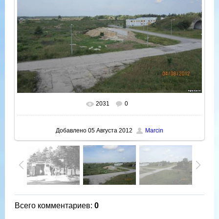
2031
0
В реальном размере
730x547
/ 35.5Kb
Добавлено
05 Августа 2012
Marcin
Всего комментариев
:
0