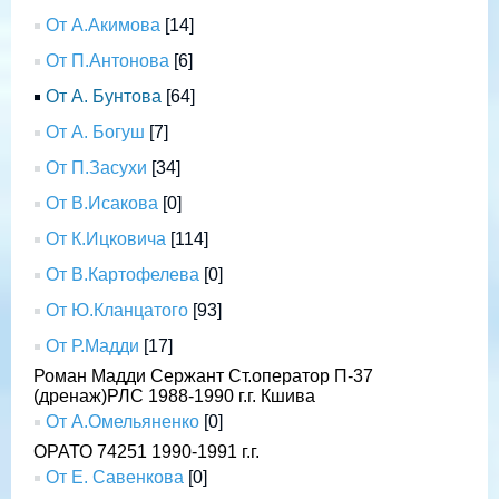
От А.Акимова
[14]
От П.Антонова
[6]
От А. Бунтова
[64]
От А. Богуш
[7]
От П.Засухи
[34]
От В.Исакова
[0]
От К.Ицковича
[114]
От В.Картофелева
[0]
От Ю.Кланцатого
[93]
От Р.Мадди
[17]
Роман Мадди Сержант Ст.оператор П-37
(дренаж)РЛС 1988-1990 г.г. Кшива
От А.Омельяненко
[0]
ОРАТО 74251 1990-1991 г.г.
От Е. Савенкова
[0]