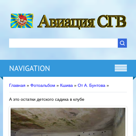
NAVIGATION
Главная
»
Фотоальбом
»
Кшива
»
От А. Бунтова
»
А это остатки детского садика в клубе