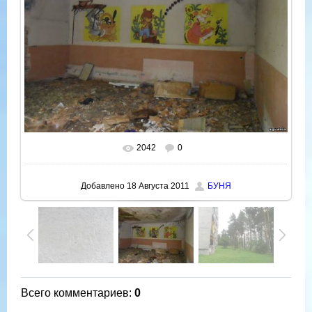
2042
0
В реальном размере
800x600
/ 67.7Kb
Добавлено
18 Августа 2011
БУНЯ
Всего комментариев
:
0