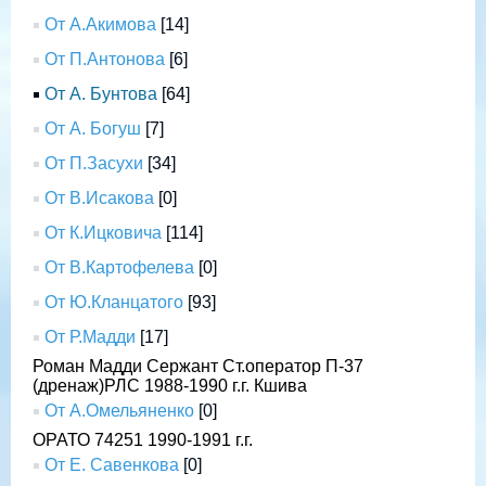
От А.Акимова
[14]
От П.Антонова
[6]
От А. Бунтова
[64]
От А. Богуш
[7]
От П.Засухи
[34]
От В.Исакова
[0]
От К.Ицковича
[114]
От В.Картофелева
[0]
От Ю.Кланцатого
[93]
От Р.Мадди
[17]
Роман Мадди Сержант Ст.оператор П-37
(дренаж)РЛС 1988-1990 г.г. Кшива
От А.Омельяненко
[0]
ОРАТО 74251 1990-1991 г.г.
От Е. Савенкова
[0]