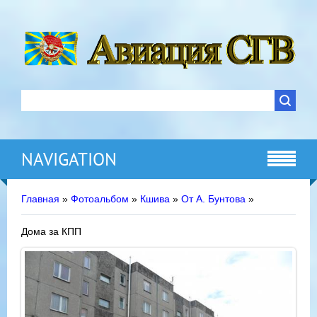
NAVIGATION
Главная
»
Фотоальбом
»
Кшива
»
От А. Бунтова
»
Дома за КПП