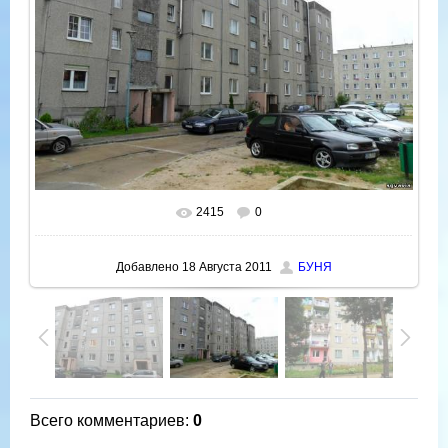
2415
0
В реальном размере
800x600
/ 108.9Kb
Добавлено
18 Августа 2011
БУНЯ
Всего комментариев
:
0