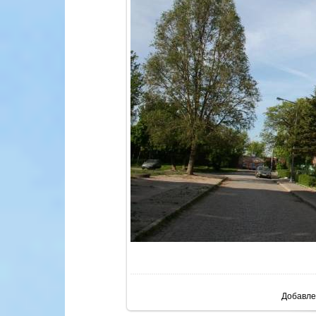
В реа
Добавле