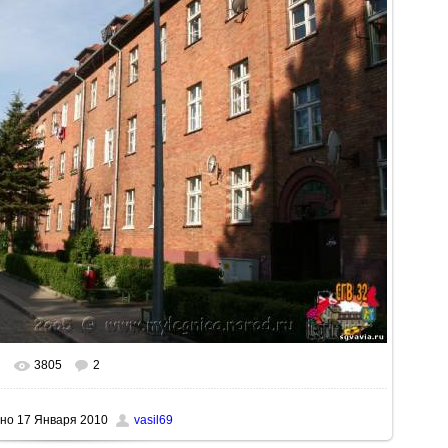
3805
2
льном размере
1024x682
/ 209.4Kb
но
17 Января 2010
vasil69