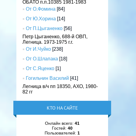
ОБАТО п.п.10385 1981-1983
От О.Фомина
[84]
От Ю.Хорина
[14]
От П.Цыганенко
[56]
Петр Цыганенко, 688-й ОВП,
Легница. 1973-1975 г.г.
От И.Чуйко
[238]
От О.Шлапака
[18]
От С.Яценко
[1]
Гогильчин Василий
[41]
Легница в/ч пп 18350, АХО, 1980-
82 гг
КТО НА САЙТЕ
Онлайн всего:
41
Гостей:
40
Пользователей:
1