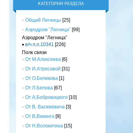
КАТЕГОРИИ РАЗДЕЛА
Общий Легницы
[25]
Аэродром "Легница"
[99]
Аэродром "Легница"
в/ч п.п.10341
[226]
Полк связи
От М.Алексеева
[6]
От И.Атрясовой
[31]
От О.Беликова
[1]
От Л.Белова
[67]
От А.Бобровицкого
[10]
От В. Васюкевича
[3]
От В.Викинга
[9]
От Н.Волокитина
[15]