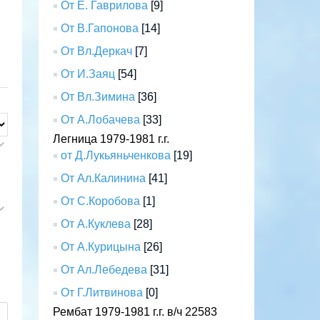
От Е. Гаврилова
[9]
От В.Гапонова
[14]
От Вл.Деркач
[7]
От И.Заяц
[54]
От Вл.Зимина
[36]
От А.Лобачева
[33]
Легница 1979-1981 г.г.
от Д.Лукьяньченкова
[19]
От Ал.Калинина
[41]
От С.Коробова
[1]
От А.Куклева
[28]
От А.Курицына
[26]
От Ал.Лебедева
[31]
От Г.Литвинова
[0]
Рембат 1979-1981 г.г. в/ч 22583