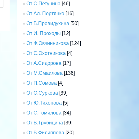
От С.Петунина
[46]
От Ал. Портянко
[16]
От В.Провидухина
[50]
От И. Проходы
[12]
От Ф.Овчинникова
[124]
От С.Охотникова
[4]
От А.Сидорова
[17]
От М.Смаилова
[136]
От П.Сомова
[4]
От О.Суркова
[39]
От Ю.Тихонова
[5]
От С.Томилова
[34]
От В.Трубицина
[39]
От В.Филиппова
[20]