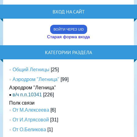
ВХОД НА САЙТ
ВОЙТИ ЧЕРЕЗ UID
Старая форма входа
КАТЕГОРИИ РАЗДЕЛА
Общий Легницы
[25]
Аэродром "Легница"
[99]
Аэродром "Легница"
в/ч п.п.10341
[226]
Полк связи
От М.Алексеева
[6]
От И.Атрясовой
[31]
От О.Беликова
[1]