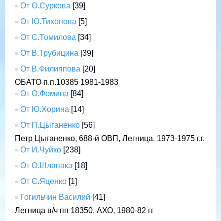
От О.Суркова
[39]
От Ю.Тихонова
[5]
От С.Томилова
[34]
От В.Трубицина
[39]
От В.Филиппова
[20]
ОБАТО п.п.10385 1981-1983
От О.Фомина
[84]
От Ю.Хорина
[14]
От П.Цыганенко
[56]
Петр Цыганенко, 688-й ОВП, Легница. 1973-1975 г.г.
От И.Чуйко
[238]
От О.Шлапака
[18]
От С.Яценко
[1]
Гогильчин Василий
[41]
Легница в/ч пп 18350, АХО, 1980-82 гг