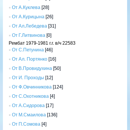
От А.Куклева
[28]
От А.Курицына
[26]
От Ал.Лебедева
[31]
От Г.Литвинова
[0]
Рембат 1979-1981 г.г. в/ч 22583
От С.Петунина
[46]
От Ал. Портянко
[16]
От В.Провидухина
[50]
От И. Проходы
[12]
От Ф.Овчинникова
[124]
От С.Охотникова
[4]
От А.Сидорова
[17]
От М.Смаилова
[136]
От П.Сомова
[4]