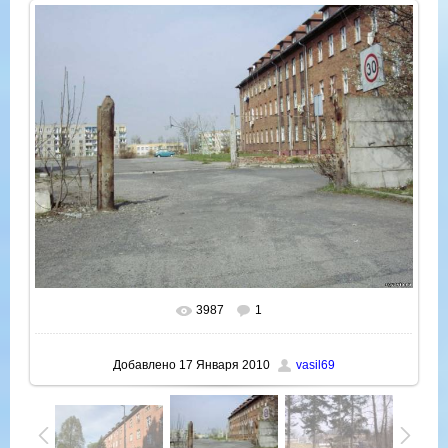
3987
1
В реальном размере
1024x768
/ 209.4Kb
Добавлено
17 Января 2010
vasil69