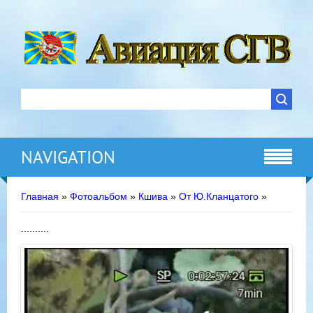
NAVIGATION
Главная
»
Фотоальбом
»
Кшива
»
От Ю.Кланцатого
»
..........