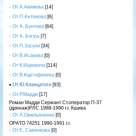
От А.Акимова
[14]
От П.Антонова
[6]
От А. Бунтова
[64]
От А. Богуш
[7]
От П.Засухи
[34]
От В.Исакова
[0]
От К.Ицковича
[114]
От В.Картофелева
[0]
От Ю.Кланцатого
[93]
От Р.Мадди
[17]
Роман Мадди Сержант Ст.оператор П-37
(дренаж)РЛС 1988-1990 г.г. Кшива
От А.Омельяненко
[0]
ОРАТО 74251 1990-1991 г.г.
От Е. Савенкова
[0]