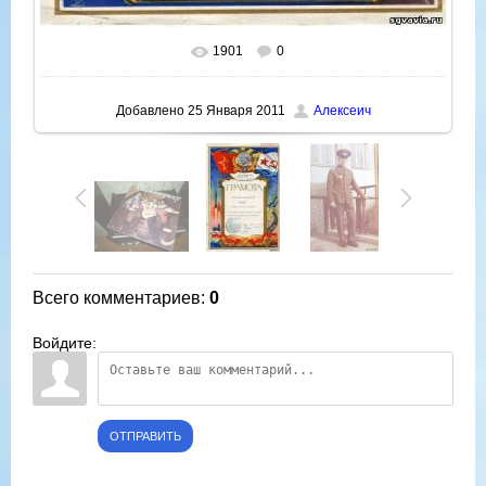
1901
0
В реальном размере
544x800
/ 81.9Kb
Добавлено
25 Января 2011
Алексеич
Всего комментариев
:
0
Войдите:
ОТПРАВИТЬ