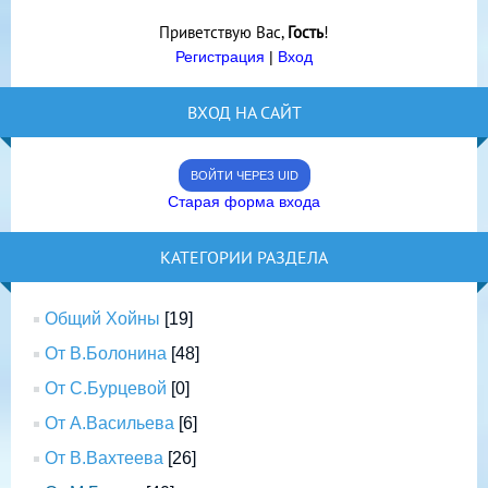
Приветствую Вас
,
Гость
!
Регистрация
|
Вход
ВХОД НА САЙТ
ВОЙТИ ЧЕРЕЗ UID
Старая форма входа
КАТЕГОРИИ РАЗДЕЛА
Общий Хойны
[19]
От В.Болонина
[48]
От С.Бурцевой
[0]
От А.Васильева
[6]
От В.Вахтеева
[26]