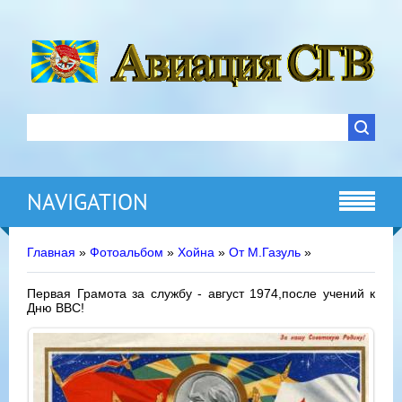
NAVIGATION
Главная
»
Фотоальбом
»
Хойна
»
От М.Газуль
»
Первая Грамота за службу - август 1974,после учений к
Дню ВВС!