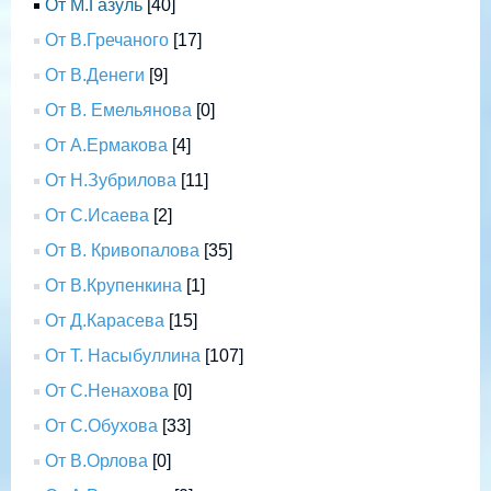
От М.Газуль
[40]
От В.Гречаного
[17]
От В.Денеги
[9]
От В. Емельянова
[0]
От А.Ермакова
[4]
От Н.Зубрилова
[11]
От С.Исаева
[2]
От В. Кривопалова
[35]
От В.Крупенкина
[1]
От Д.Карасева
[15]
От Т. Насыбуллина
[107]
От С.Ненахова
[0]
От С.Обухова
[33]
От В.Орлова
[0]