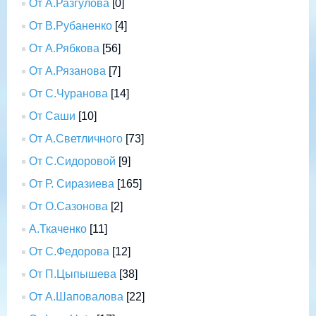
От А.Разгулова
[0]
От В.Рубаненко
[4]
От А.Рябкова
[56]
От А.Рязанова
[7]
От С.Чуранова
[14]
От Саши
[10]
От А.Светличного
[73]
От С.Сидоровой
[9]
От Р. Сиразиева
[165]
От О.Сазонова
[2]
А.Ткаченко
[11]
От С.Федорова
[12]
От П.Цыпышева
[38]
От А.Шаповалова
[22]