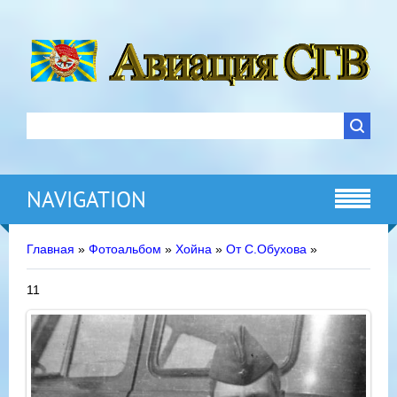
NAVIGATION
Главная
»
Фотоальбом
»
Хойна
»
От С.Обухова
»
11