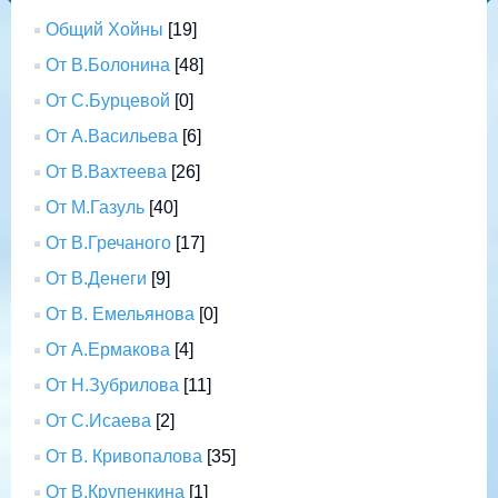
Общий Хойны
[19]
От В.Болонина
[48]
От С.Бурцевой
[0]
От А.Васильева
[6]
От В.Вахтеева
[26]
От М.Газуль
[40]
От В.Гречаного
[17]
От В.Денеги
[9]
От В. Емельянова
[0]
От А.Ермакова
[4]
От Н.Зубрилова
[11]
От С.Исаева
[2]
От В. Кривопалова
[35]
От В.Крупенкина
[1]