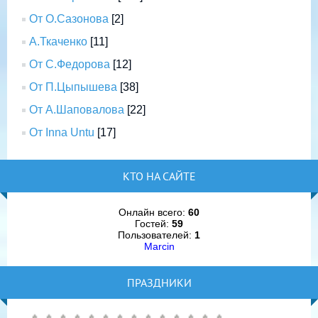
От О.Сазонова
[2]
А.Ткаченко
[11]
От С.Федорова
[12]
От П.Цыпышева
[38]
От А.Шаповалова
[22]
От Inna Untu
[17]
КТО НА САЙТЕ
Онлайн всего:
60
Гостей:
59
Пользователей:
1
Marcin
ПРАЗДНИКИ