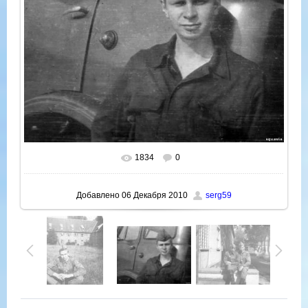
1834
0
В реальном размере
800x635
/ 205.3Kb
Добавлено
06 Декабря 2010
serg59