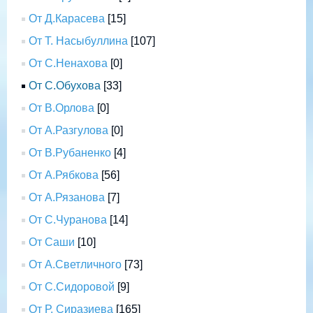
От Д.Карасева
[15]
От Т. Насыбуллина
[107]
От С.Ненахова
[0]
От С.Обухова
[33]
От В.Орлова
[0]
От А.Разгулова
[0]
От В.Рубаненко
[4]
От А.Рябкова
[56]
От А.Рязанова
[7]
От С.Чуранова
[14]
От Саши
[10]
От А.Светличного
[73]
От С.Сидоровой
[9]
От Р. Сиразиева
[165]