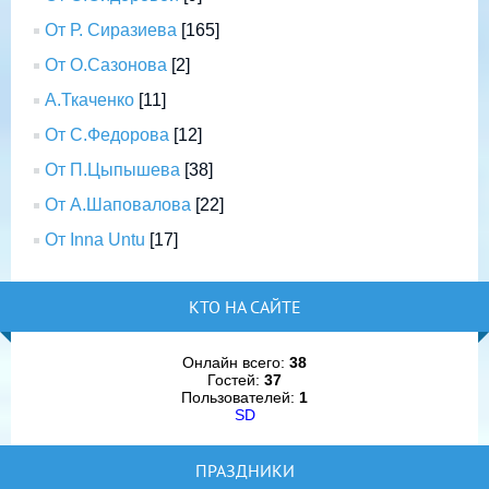
От Р. Сиразиева
[165]
От О.Сазонова
[2]
А.Ткаченко
[11]
От С.Федорова
[12]
От П.Цыпышева
[38]
От А.Шаповалова
[22]
От Inna Untu
[17]
КТО НА САЙТЕ
Онлайн всего:
38
Гостей:
37
Пользователей:
1
SD
ПРАЗДНИКИ