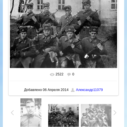
2522
0
В реальном размере
1000x750
/ 156.9Kb
Добавлено
06 Апреля 2014
Александр11079