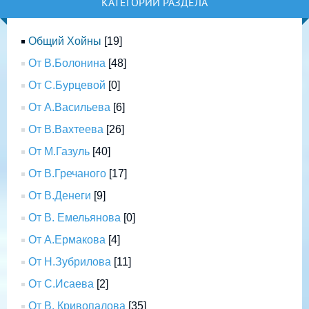
КАТЕГОРИИ РАЗДЕЛА
Общий Хойны
[19]
От В.Болонина
[48]
От С.Бурцевой
[0]
От А.Васильева
[6]
От В.Вахтеева
[26]
От М.Газуль
[40]
От В.Гречаного
[17]
От В.Денеги
[9]
От В. Емельянова
[0]
От А.Ермакова
[4]
От Н.Зубрилова
[11]
От С.Исаева
[2]
От В. Кривопалова
[35]