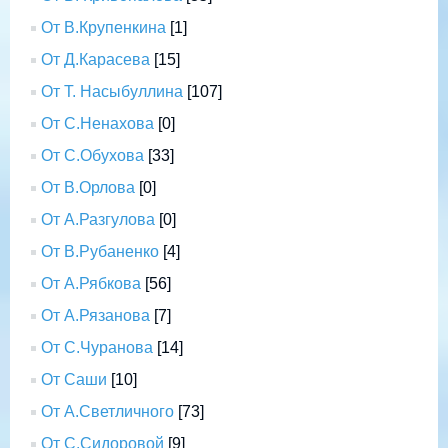
От В.Крупенкина
[1]
От Д.Карасева
[15]
От Т. Насыбуллина
[107]
От С.Ненахова
[0]
От С.Обухова
[33]
От В.Орлова
[0]
От А.Разгулова
[0]
От В.Рубаненко
[4]
От А.Рябкова
[56]
От А.Рязанова
[7]
От С.Чуранова
[14]
От Саши
[10]
От А.Светличного
[73]
От С.Сидоровой
[9]