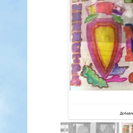
В реа
Добавл