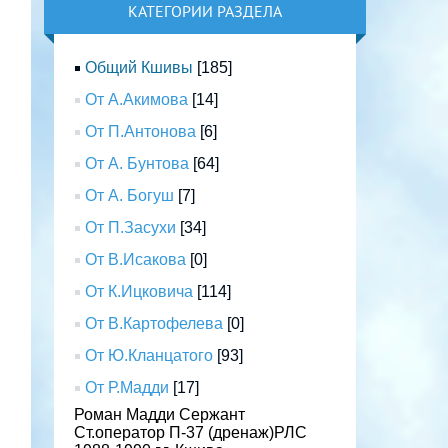
КАТЕГОРИИ РАЗДЕЛА
Общий Кшивы
[185]
От А.Акимова
[14]
От П.Антонова
[6]
От А. Бунтова
[64]
От А. Богуш
[7]
От П.Засухи
[34]
От В.Исакова
[0]
От К.Ицковича
[114]
От В.Картофелева
[0]
От Ю.Кланцатого
[93]
От Р.Мадди
[17]
Роман Мадди Сержант
Ст.оператор П-37 (дренаж)РЛС