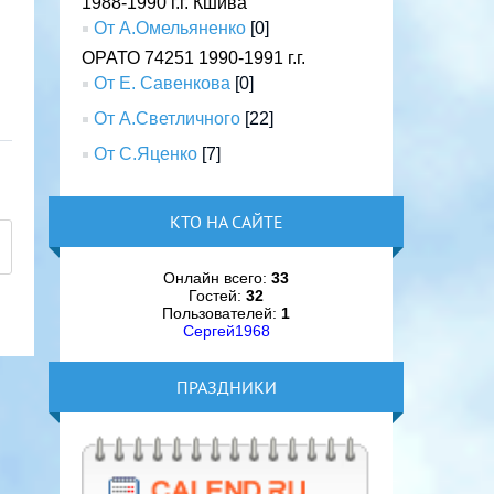
1988-1990 г.г. Кшива
От А.Омельяненко
[0]
ОРАТО 74251 1990-1991 г.г.
От Е. Савенкова
[0]
От А.Светличного
[22]
От С.Яценко
[7]
КТО НА САЙТЕ
Онлайн всего:
33
Гостей:
32
Пользователей:
1
Сергей1968
ПРАЗДНИКИ