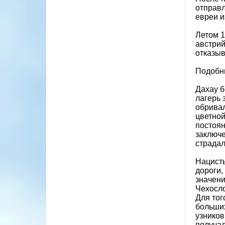
отправл
евреи и
Летом 1
австрий
отказыв
Подобны
Дахау б
лагерь 
обривал
цветной
постоян
заключе
страдал
Нацисты
дороги,
значени
Чехосло
Для тог
больших
узников
получал