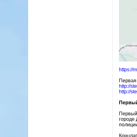
https:/
Первая 
http://
http://s
Первый
Первый 
городе 
полиции
Концлаг