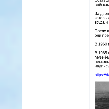
Оставши
войскам
За двен
которых
труда и
После в
они пре
В 1960 
В 1965 
Музей‑м
несколь
надпись
https://