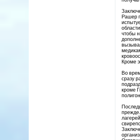
Заключе
Рашер п
испытуе
области
чтобы н
дополне
вызывал
медикам
кровоос
Кроме э
Во врем
сразу р
подразд
кроме Г
полигон
Последн
прежде.
лагерей
свирепс
Заключе
организ