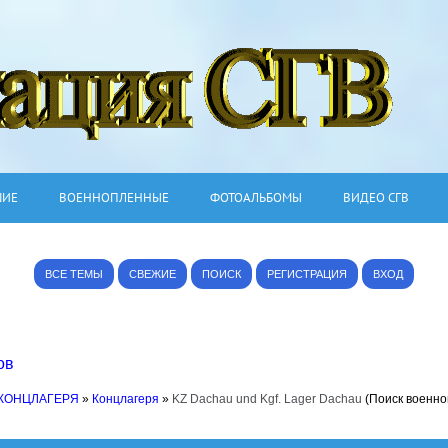
ШИЕ
ВОЕННОПЛЕННЫЕ
ФОТОАЛЬБОМЫ
ВИДЕО СГВ
ВСЕ ТЕМЫ
СВЕЖИЕ
ПОИСК
РЕГИСТРАЦИЯ
ВХОД
ов
 КОНЦЛАГЕРЯ
»
Концлагеря
»
KZ Dachau und Kgf. Lager Dachau
(Поиск военн