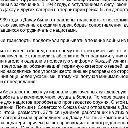
ены в заключение. В 1942 году, с вступлением в силу "око
з Дахау и других лагерей на территории рейха были депор
939 года в Дахау были отправлены транспорты с нескольки
ских заключенных входили евреи, борцы сопротивления, ду
авшихся сотрудничать с нацистами.
е транспорты продолжали прибывать в течение войны из 
ыл окружен забором, по которому шел электрический ток, и
заключенные становились абсолютно бесправными: у них о
и наголо и одевали в полосатую униформу. Каждый узник
 треугольник, обозначавший тюремную категорию (еврей, цы
но находились под угрозой жесточайшей расправы со стор
ния еще более ужасными. К тому же, получая минимальное
и от недоедания.
 безжалостно эксплуатировали заключенных как дешевую р
 работать в каменоломнях, осушать болота. По мере разви
е для нацистов приобретало производство оружия. С этой 
вакии, Польши и Советского Союза были отправлены в Дах
о, чтобы разместить 37 тысяч узников, работавших на этих
 лагерей были присоединены к Дахау. Частные компании та
 концлагеря, причем расчет производился непосредственно 
и ничего. Они работали до изнеможения, после чего их зам