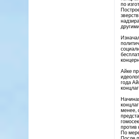
по изго
Построе
зверств
надзира
другими
Изначал
политич
социали
бесплат
концерн
Айке пр
идеолог
года Ай
концлаг
Начиная
концлаг
менее, 
предста
гомосек
против 
По мере
После п