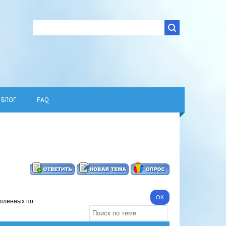
БЛОГ
FAQ
опленных по