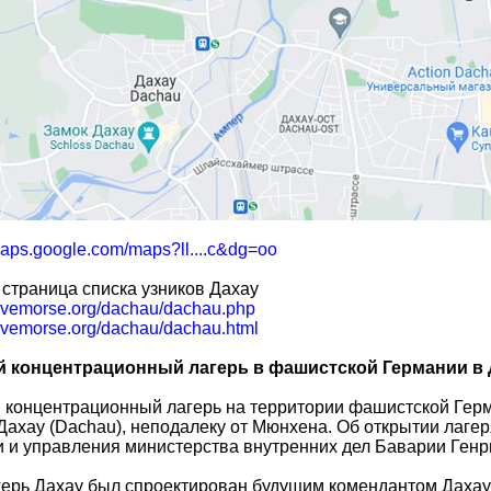
/maps.google.com/maps?ll....c&dg=oo
страница списка узников Дахау
stevemorse.org/dachau/dachau.php
tevemorse.org/dachau/dachau.html
 концентрационный лагерь в фашистской Германии в 
концентрационный лагерь на территории фашистской Герм
Дахау (Dachau), неподалеку от Мюнхена. Об открытии лаге
 и управления министерства внутренних дел Баварии Генр
ерь Дахау был спроектирован будущим комендантом Дахау