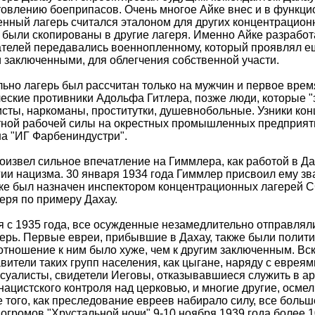
товлению боеприпасов. Очень многое Айке внес и в функци
нный лагерь считался эталоном для других концентрацион
 были скопированы в другие лагеря. Именно Айке разработ
телей передавались военнопленному, который проявлял е
 заключенными, для облегчения собственной участи.
ьно лагерь был рассчитан только на мужчин и первое вре
еские противники Адольфа Гитлера, позже люди, которые "
сты, наркоманы, проститутки, душевнобольные. Узники кон
ной рабочей силы на окрестных промышленных предприятия
а "ИГ Фарбениндустри".
оизвел сильное впечатление на Гиммлера, как работой в Да
ии нацизма. 30 января 1934 года Гиммлер присвоил ему зв
ке был назначен инспектором концентрационных лагерей С
еря по примеру Дахау.
 с 1935 года, все осужденные незамедлительно отправлял
ерь. Первые евреи, прибывшие в Дахау, также были полити
отношение к ним было хуже, чем к другим заключенным. Вск
вители таких групп населения, как цыгане, наряду с еврея
суалисты, свидетели Иеговы, отказывавшиеся служить в а
нацистского контроля над церковью, и многие другие, осме
 того, как преследование евреев набирало силу, все больш
огромов "Хрустальной ночи" 9‑10 ноября 1939 года более 