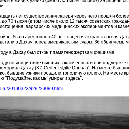
еся в живых узники (около 30 тысяч человек) 29 апреля 
и.
адцать лет существования лагеря через него прошли более 2
 до 70 тысяч (в том числе около 12 тысяч советских гражда
 истощения, варварских медицинских экспериментов и казне
ойны было арестовано 40 эсэсовцев из охраны лагеря Дахау
дстали в Дахау перед американским судом. 36 обвиняемым
году в Дахау был открыт памятник жертвам фашизма.
году по инициативе бывших заключенных и при поддержке 
емориал Дахау (KZ‑Gedenkstдtte Dachau). На месте бывших
ко, бывшие узники посадили тополиную аллею. На месте к
ю "Подумайте, как мы умирали здесь".
ria.ru/20130322/928223089.html