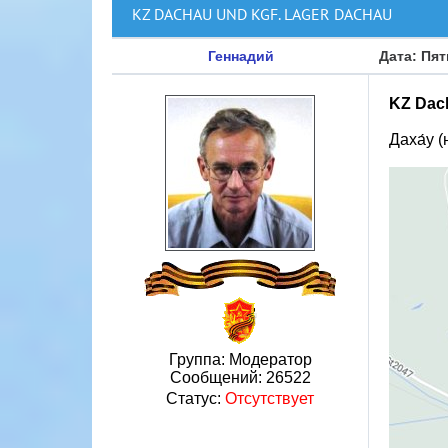
KZ DACHAU UND KGF. LAGER DACHAU
Геннадий
Дата: Пят
KZ Dac
Даха́у 
Группа: Модератор
Сообщений:
26522
Статус:
Отсутствует