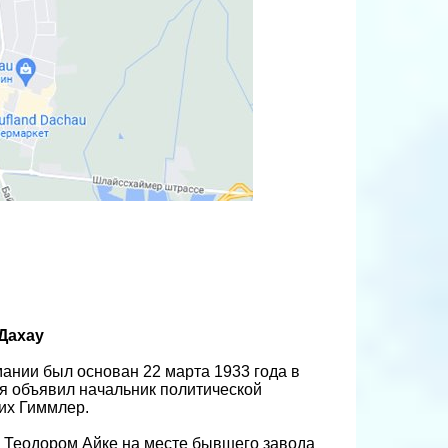
Дахау
ании был основан 22 марта 1933 года в
ря объявил начальник политической
их Гиммлер.
 Теодором Айке на месте бывшего завода