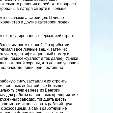
нчательного решения еврейского вопроса",
тированы в лагеря смерти в Польше.
ми тысячами австрийцев. В число
ховенство и другие категории людей,
всех оккупированных Германией стран.
 большим рвом с водой. По прибытии в
тнимали все личные вещи, затем их
 получал идентификационный номер и
ган, гомосексуалист и так далее). Узники
оны лагерной охраны, что делало условия
 количество пищи, они постоянно
абочую силу, заставляя их строить
тия военных действий все большее
целью тысячи евреев из Венгрии,
ау для работы на военных предприятиях.
 оружейных заводах, тридцать шесть
кже могли использовать рабский труд
с эсэсовцами, а сами работники не
еняли на более здоровых узников.