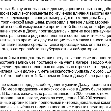
нных Дахау использовали для медицинских опытов подобн
роизводил эксперименты по изучению влияния высоты на ч
мых в декомпрессионную камеру. Доктор медицины Клаус 
 тропической медицины, руководил в лагере лабораторией 
айти способ иммунизации против этой болезни, он инфицир
ние к этому в Дахау производились и другие псевдонаучны
ись различного рода воспаления и состояние интоксикаци
енты, в то время как другим нацистские медики наносили 
танавливающих средств. Также производились опыты по у
того, в лагере работала туберкулезная лаборатория.
я войны в концлагерь стали поступать советские военноп
асстреливались без постановки на учет в лагере. Теодор Ай
еления должны полностью официально отречься от веры, д
итлера. Они должны уметь безжалостно убивать любого". 
 с бетонной стенкой. За время войны в Дахау было расстр
ие месяцы перед освобождением узники Дахау провели в 
 По мере продвижения войск союзников в Дахау были эвак
. В бараки, изначально рассчитанные на 200 человек, пом
твовавшая в лагере, уносила ежедневно 100‑200 жизней.
нные организовали подпольный интернациональный комите
ация заключённых подняла восстание с целью предотврати