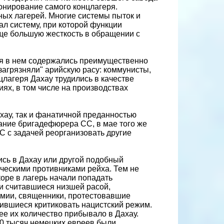
онирование самого концлагеря.
ных лагерей. Многие системы пыток и
ал систему, при которой функции
ще большую жесткость в обращении с
мя в нем содержались преимущественно
загрязняли" арийскую расу: коммунисты,
цлагеря Дахау трудились в качестве
х, в том числе на производствах
хау, так и фанатичной преданностью
ание бригадефюрера СС, в мае того же
С с задачей реорганизовать другие
ись в Дахау или другой подобный
ческими противниками рейха. Тем не
оре в лагерь начали попадать
ми считавшиеся низшей расой,
рмии, священники, протестовавшие
лившиеся критиковать нацистский режим.
ее их количество прибывало в Дахау.
10 тысяч немецких евреев были