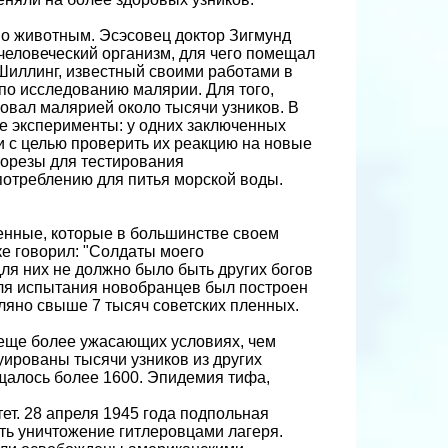
о животным. Эсэсовец доктор Зигмунд
еловеческий организм, для чего помещал
Шиллинг, известный своими работами в
по исследованию малярии. Для того,
овал малярией около тысячи узников. В
е эксперименты: у одних заключенных
и с целью проверить их реакцию на новые
порезы для тестирования
потреблению для питья морской воды.
ленные, которые в большинстве своем
ке говорил: "Солдаты моего
ля них не должно было быть других богов
Для испытания новобранцев был построен
еляно свыше 7 тысяч советских пленных.
еще более ужасающих условиях, чем
уированы тысячи узников из других
ещалось более 1600. Эпидемия тифа,
т. 28 апреля 1945 года подпольная
ть уничтожение гитлеровцами лагеря.