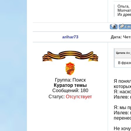
Ольга,
Молчат 
Из дре
arihar73
Дата: Чет
Цитата
doc
В фразе
Группа: Поиск
Я понял
Куратор темы
которых
Сообщений:
180
Я: наск
Статус:
Отсутствует
Ивлев: 
Я: мы п
Ивлев: 
перенес
Не хочу