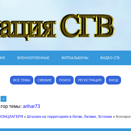
ШИЕ
ВОЕННОПЛЕННЫЕ
ФОТОАЛЬБОМЫ
ВИДЕО СГВ
ВСЕ ТЕМЫ
СВЕЖИЕ
ПОИСК
РЕГИСТРАЦИЯ
ВХОД
»
атор темы:
arihar73
 КОНЦЛАГЕРЯ
»
Шталаги на территориях в Литве, Латвии, Эстонии
»
Военврач