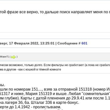
той фразе все верно, то дальше поиск направляет меня по 
верг, 17 Февраля 2022, 13:25:01 | Сообщение #
601
iWater71
(
)
чески возможно, только долго. Если фильтры не сработают (а пока не сраба
а в другом - как с кошкой в тёмной комнате
вы.
шли по номерам 151...., взяв за отправной 151318 (номер И
51317 и ниже, Мария 151319 и выше. Любая "сомнительная"
м глубже). Карты с датой пленения до 29.9.41 или после 1
на лагеря 3б, 6а. Шталаг 336 в карте-бонус.
ерти до 1.4.1942 - пролистываем.