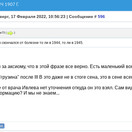
 1907 Г.
верг, 17 Февраля 2022, 10:56:23 | Сообщение #
596
ar73
(
)
к скончался от болезни то ли в 1944, то ли в 1945.
за аксиому, что в этой фразе все верно. Есть маленький во
грузина" после III В это даже не в стоге сена, это в сене все
 от врача Ивлева нет уточнения откуда он это взял. Сам в
ормацию? И мы не знаем...