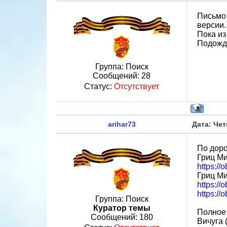
Письмо 
версии
Пока из
Подожду
Группа: Поиск
Сообщений:
28
Статус:
Отсутствует
arihar73
Дата: Чет
По доро
Гриц М
https://
Гриц М
https://
https:/
Группа: Поиск
Куратор темы
Полное 
Сообщений:
180
Вичуга 