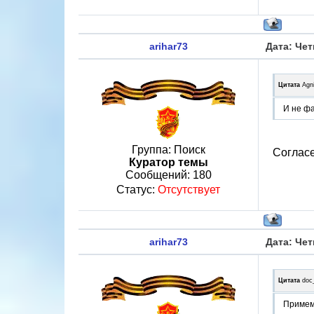
arihar73
Дата: Чет
Цитата
Agn
И не фак
Группа: Поиск
Согласе
Куратор темы
Сообщений:
180
Статус:
Отсутствует
arihar73
Дата: Чет
Цитата
doc
Примем 