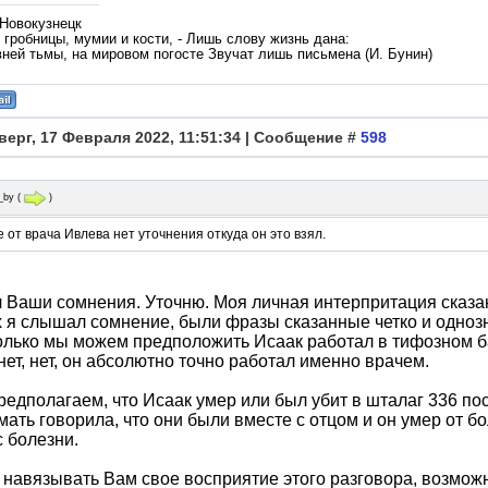
 Новокузнецк
гробницы, мумии и кости, - Лишь слову жизнь дана:
вней тьмы, на мировом погосте Звучат лишь письмена (И. Бунин)
верг, 17 Февраля 2022, 11:51:34 | Сообщение #
598
_by
(
)
 от врача Ивлева нет уточнения откуда он это взял.
 Ваши сомнения. Уточню. Моя личная интерпритация сказан
 я слышал сомнение, были фразы сказанные четко и однозн
олько мы можем предположить Исаак работал в тифозном ба
нет, нет, он абсолютно точно работал именно врачем.
редполагаем, что Исаак умер или был убит в шталаг 336 пос
мать говорила, что они были вместе с отцом и он умер от бо
 болезни.
 навязывать Вам свое восприятие этого разговора, возмож