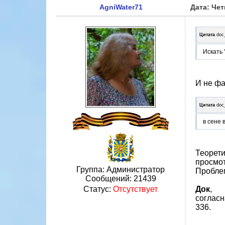
AgniWater71
Дата: Чет
Цитата
doc
Искать 
И не фак
Цитата
doc
в сене 
Теорети
просмот
Группа: Администратор
Проблем
Сообщений:
21439
Статус:
Отсутствует
Док
,
согласн
336.