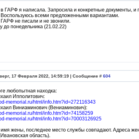
в ГАРФ я написала. Запросила и конкретные документы, и 
. Воспользуюсь всеми предложенными вариантами.
 ГАРФ не писали и не звонили.
 до понедельника (21.02.22)
верг, 17 Февраля 2022, 14:59:19 | Сообщение #
604
ге любопытная находка:
ихаил Ипполитович:
obd-memorial.ru/html/info.htm?id=272116343
ихаил Виниаминович (Вениаминович):
obd-memorial.ru/html/info.htm?id=74158259
/obd-memorial.ru/html/info.htm?id=70003126925
имя жены, последнее место службы совпадают. Адреса жены
(Ивановская область).