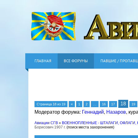
ГЛАВНАЯ
ВСЕ ФОРУМЫ
ПАВШИЕ / ПРОПАВ
18
Страница
18
из
19
«
1
2
…
16
17
19
Модератор форума:
Геннадий
,
Назаров
,
кур
Авиации СГВ
»
ВОЕННОПЛЕННЫЕ - ШТАЛАГИ, ОФЛАГИ,
Борисович 1907 г.
(поиск места захоронения)