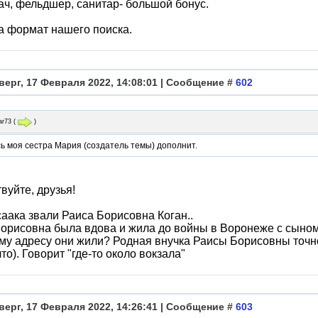
ч, фельдшер, санитар- большой бонус.
а формат нашего поиска.
верг, 17 Февраля 2022, 14:08:01 | Сообщение #
602
ar73
(
)
ь моя сестра Мария (создатель темы) дополнит.
вуйте, друзья!
аака звали Раиса Борисовна Коган..
орисовна была вдова и жила до войны в Воронеже с сыном
му адресу они жили? Родная внучка Раисы Борисовны точно
что). Говорит "где-то около вокзала"
верг, 17 Февраля 2022, 14:26:41 | Сообщение #
603