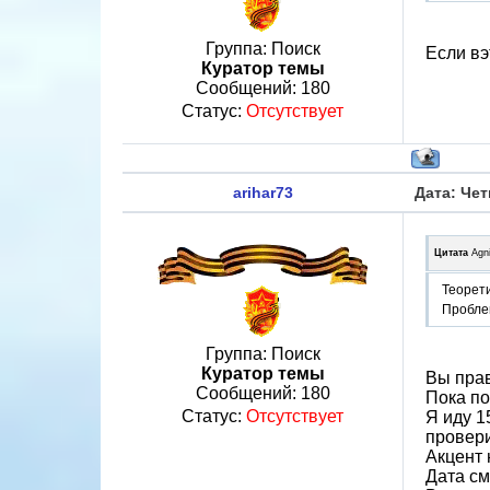
Группа: Поиск
Если вэ
Куратор темы
Сообщений:
180
Статус:
Отсутствует
arihar73
Дата: Чет
Цитата
Agn
Теорети
Проблем
Группа: Поиск
Куратор темы
Вы пра
Сообщений:
180
Пока по
Статус:
Отсутствует
Я иду 1
провери
Акцент 
Дата см