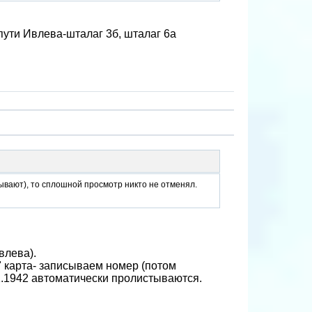
пути Ивлева-шталаг 3б, шталаг 6а
тывают), то сплошной просмотр никто не отменял.
влева).
 карта- записываем номер (потом
.1.1942 автоматически пролистываются.