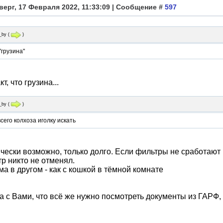
верг, 17 Февраля 2022, 11:33:09 | Сообщение #
597
_by
(
)
"грузина"
т, что грузина...
_by
(
)
всего колхоза иголку искать
чески возможно, только долго. Если фильтры не сработают 
р никто не отменял.
а в другом - как с кошкой в тёмной комнате
а с Вами, что всё же нужно посмотреть документы из ГАР