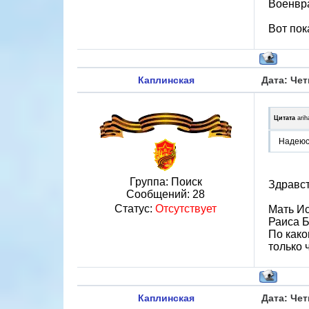
Военвра
Вот пок
Каплинская
Дата: Чет
Цитата
arih
Надеюс
Группа: Поиск
Здравст
Сообщений:
28
Статус:
Отсутствует
Мать Ис
Раиса Б
По како
только 
Каплинская
Дата: Чет