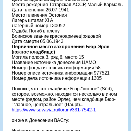
Место рождения Татарская АССР, Малый Кармаль
Дата пленения 26.07.1941
Место пленения Эстония
Лагерь шталаг XI A
Лагерный номер 130052
Судьба Погиб в плену
Воинское звание красноармеец|рядовой
Дата смерти 05.06.1943
Первичное место захоронения Бюр-Эрле
(южное кладбище)
Могила полоса 3, ряд 6, место 15
Название источника донесения ЦАМО
Номер фонда источника информации 58
Номер описи источника информации 977521
Номер дела источника информации 1305
Похоже, что это кладбище Бюр-"южное" (Süd),
которое, возможно, находится несколько в ином
месте (рядом, район Эрле), чем кладбище Бюр-
"главное, центральное" (Haupt)...
https://www.sgvavia.ru/forum/331-7542-1
он же в Донесении ВАСту:
Информация о военнопленном