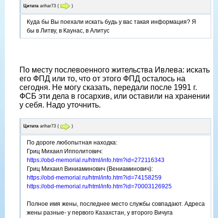
Цитата
arihar73
(
)
Куда бы Вы поехали искать будь у вас такая информация? Я
бы в Литву, в Каунас, в Алитус
По месту послевоенного жительства Ивлева: искать
его ФПД или то, что от этого ФПД осталось на
сегодня. Не могу сказать, передали после 1991 г.
ФСБ эти дела в госархив, или оставили на хранении
у себя. Надо уточнить.
Цитата
arihar73
(
)
По дороге любопытная находка:
Гриц Михаил Ипполитович:
https://obd-memorial.ru/html/info.htm?id=272116343
Гриц Михаил Виниаминович (Вениаминович):
https://obd-memorial.ru/html/info.htm?id=74158259
https://obd-memorial.ru/html/info.htm?id=70003126925
Полное имя жены, последнее место службы совпадают. Адреса
жены разные- у первого Казахстан, у второго Вичуга