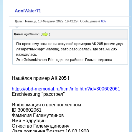
AgniWater71
Дата: Пятница, 18 Февраля 2022, 19:42:29 | Сообщение #
637
Цитата
AgniWater71
(
)
По-прежнему пока не нахожу ещё примеров АК 205 (кроме двух
лазаретных карт Ивлева), зато разобралась, где эта АК 205
находилась.
Это Gelsenkirchen-Erle, один из районов Гельзенкирхена
Нашёлся пример
АК 205
!
https://obd-memorial.ru/html/info.htm?id=300602061
Erschiessung "расстрел"
Информация о военнопленном
ID 300602061
Фамилия Гилемутдинов
Имя Бадрутдин
Отчество Гилемутдинович
Дата рождения/Возраст 16.03.1908