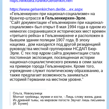
https://wikidea.ru/wiki/Gelsenkirchen
https://www.gelsenkirchen.de/de....ex.aspx
«Гельзенкирхен при национал-социализме» на
Крангер-штрассе
в Гельзенкирхен-Эрле
.
"Сайт документации «Гельзенкирхен при национал-
социализме» был открыт 8 мая 1994 года в одном из
немногих сохранившихся исторических мест времен
«третьего рейха» в Гельзенкирхене и расположен в
бывшем здании полиции 1907 года. В эпоху
нацизма , дом находился под другой резиденцией
руководства местной группировки НСДАП Бюр-
Эрле. С тех пор ядром сайта документации стала
постоянная экспозиция, посвященная истории
национал-социалистического режима в семи залах
на примере города Гельзенкирхен. Кроме того,
учреждение служит политическому образованию, а
также предлагает возможность заниматься
историей Германии на местном уровне."
Ольга, Новокузнецк
Молчат гробницы, мумии и кости, - Лишь слову жизнь дана:
Из древней тьмы, на мировом погосте Звучат лишь письмена
(И. Бунин)