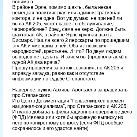
понимаю.
В районе Эрле, помимо шахты, была некая
немецкая политическая или административная
контора, и не одна. Вот уж думаю, не при ней ли
была АК 205, может какое-то обслуживание,
чернорабочие? бред, сама не верю. Должна быть
шахтовая АК, в районе Эрле крупная шахта
Бисмарк. Нашла всего 2 перскарты по прошедшим
эту АК и умершим в ней. Оба из тюркских
народностей, крестьяне. И что? По двум людям
выводов не сделать. И зачем бы (предполагаем) в
одной АК два врача?
Прошу прощения за поток сознания, но АК 205 и
вправду загадка, равно как и отсутствие
информации по судьбе Степанского.
Наверное, нужно Архивы Арользена запрашивать
про Степанского
И в Центр Документации "Гельзенкирхен времён
национал-социализма", про Степанского и АК 205.
И нужно добывать фильтрационно-поверочное дело
(ФПД) Ивлева или хотя бы архивную выписку из
него по конкретному вопросу (если ФПД вообще
сохранилось и его удастся найти).