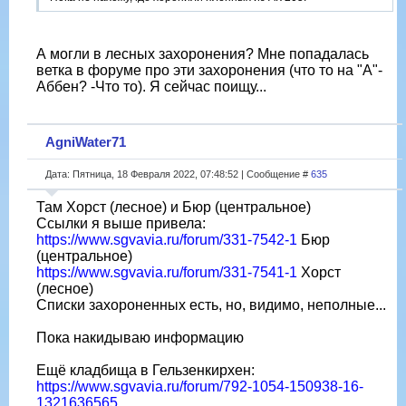
А могли в лесных захоронения? Мне попадалась
ветка в форуме про эти захоронения (что то на "А"-
Аббен? -Что то). Я сейчас поищу...
AgniWater71
Дата: Пятница, 18 Февраля 2022, 07:48:52 | Сообщение #
635
Там Хорст (лесное) и Бюр (центральное)
Ссылки я выше привела:
https://www.sgvavia.ru/forum/331-7542-1
Бюр
(центральное)
https://www.sgvavia.ru/forum/331-7541-1
Хорст
(лесное)
Списки захороненных есть, но, видимо, неполные...
Пока накидываю информацию
Ещё кладбища в Гельзенкирхен:
https://www.sgvavia.ru/forum/792-1054-150938-16-
1321636565