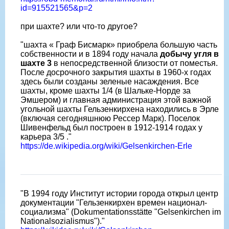
id=915521565&p=2
при шахте? или что-то другое?
"шахта « Граф Бисмарк» приобрела большую часть
собственности и в 1894 году начала
добычу угля в
шахте 3
в непосредственной близости от поместья.
После досрочного закрытия шахты в 1960-х годах
здесь были созданы зеленые насаждения. Все
шахты, кроме шахты 1/4 (в Шальке-Норде за
Эмшером) и главная администрация этой важной
угольной шахты Гельзенкирхена находились в Эрле
(включая сегодняшнюю Рессер Марк). Поселок
Шивенфельд был построен в 1912-1914 годах у
карьера 3/5 ."
https://de.wikipedia.org/wiki/Gelsenkirchen-Erle
"В 1994 году Институт истории города открыл центр
документации "Гельзенкирхен времен национал-
социализма" (Dokumentationsstätte "Gelsenkirchen im
Nationalsozialismus")."