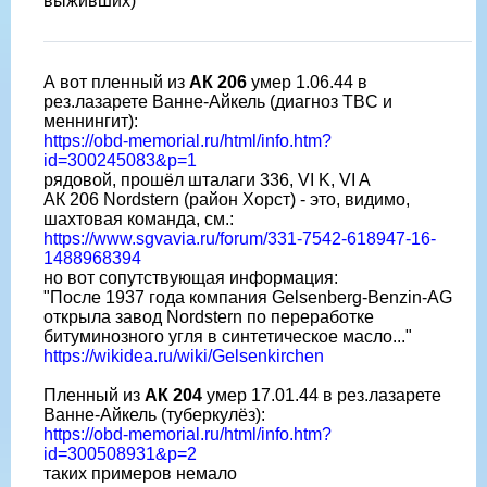
выживших)
А вот пленный из
АК 206
умер 1.06.44 в
рез.лазарете Ванне-Айкель (диагноз TBC и
меннингит):
https://obd-memorial.ru/html/info.htm?
id=300245083&p=1
рядовой, прошёл шталаги 336, VI K, VI A
АК 206 Nordstern (район Хорст) - это, видимо,
шахтовая команда, см.:
https://www.sgvavia.ru/forum/331-7542-618947-16-
1488968394
но вот сопутствующая информация:
"После 1937 года компания Gelsenberg-Benzin-AG
открыла завод Nordstern по переработке
битуминозного угля в синтетическое масло..."
https://wikidea.ru/wiki/Gelsenkirchen
Пленный из
АК 204
умер 17.01.44 в рез.лазарете
Ванне-Айкель (туберкулёз):
https://obd-memorial.ru/html/info.htm?
id=300508931&p=2
таких примеров немало