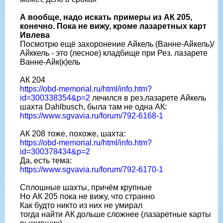
А вообще, надо искать примеры из АК 205,
конечно. Пока не вижу, кроме лазаретных карт
Ивлева
Посмотрю ещё захоронение Айкель (Ванне-Айкель)/
Айккель - это (лесное) кладбище при Рез. лазарете
Ванне-Айк(к)ель
АК 204
https://obd-memorial.ru/html/info.htm?
id=300338354&p=2
лечился в рез.лазарете Айкель
шахта Dahlbusch, была там не одна АК:
https://www.sgvavia.ru/forum/792-6168-1
АК 208 тоже, похоже, шахта:
https://obd-memorial.ru/html/info.htm?
id=300378434&p=2
Да, есть тема:
https://www.sgvavia.ru/forum/792-6170-1
Сплошные шахты, причём крупные
Но АК 205 пока не вижу, что странно
Как будто никто из них не умирал
тогда найти АК дольше сложнее (лазаретные карты