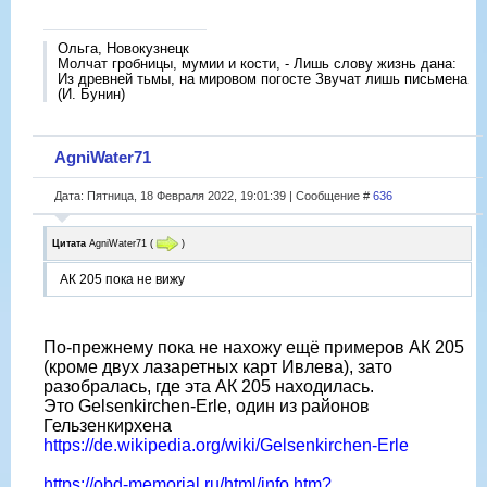
Ольга, Новокузнецк
Молчат гробницы, мумии и кости, - Лишь слову жизнь дана:
Из древней тьмы, на мировом погосте Звучат лишь письмена
(И. Бунин)
AgniWater71
Дата: Пятница, 18 Февраля 2022, 19:01:39 | Сообщение #
636
Цитата
AgniWater71
(
)
АК 205 пока не вижу
По-прежнему пока не нахожу ещё примеров АК 205
(кроме двух лазаретных карт Ивлева), зато
разобралась, где эта АК 205 находилась.
Это Gelsenkirchen-Erle, один из районов
Гельзенкирхена
https://de.wikipedia.org/wiki/Gelsenkirchen-Erle
https://obd-memorial.ru/html/info.htm?