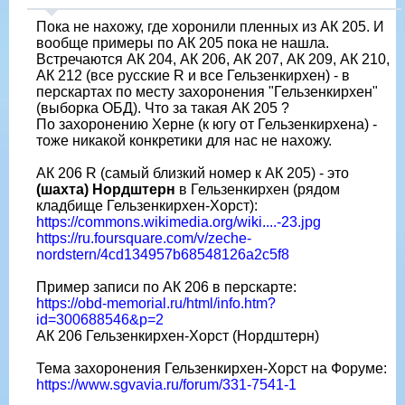
Пока не нахожу, где хоронили пленных из АК 205. И
вообще примеры по АК 205 пока не нашла.
Встречаются АК 204, АК 206, АК 207, АК 209, АК 210,
АК 212 (все русские R и все Гельзенкирхен) - в
перскартах по месту захоронения "Гельзенкирхен"
(выборка ОБД). Что за такая АК 205 ?
По захоронению Херне (к югу от Гельзенкирхена) -
тоже никакой конкретики для нас не нахожу.
АК 206 R (самый близкий номер к АК 205) - это
(шахта) Нордштерн
в Гельзенкирхен (рядом
кладбище Гельзенкирхен-Хорст):
https://commons.wikimedia.org/wiki....-23.jpg
https://ru.foursquare.com/v/zeche-
nordstern/4cd134957b68548126a2c5f8
Пример записи по АК 206 в перскарте:
https://obd-memorial.ru/html/info.htm?
id=300688546&p=2
АК 206 Гельзенкирхен-Хорст (Нордштерн)
Тема захоронения Гельзенкирхен-Хорст на Форуме:
https://www.sgvavia.ru/forum/331-7541-1