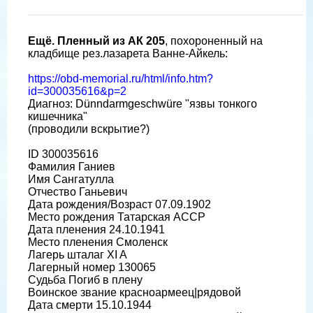
Ещё. Пленный из АК 205
, похороненный на
кладбище рез.лазарета Ванне-Айкель:
https://obd-memorial.ru/html/info.htm?
id=300035616&p=2
Диагноз: Dünndarmgeschwüre "язвы тонкого
кишечника"
(проводили вскрытие?)
ID 300035616
Фамилия Ганиев
Имя Сангатулла
Отчество Ганьевич
Дата рождения/Возраст 07.09.1902
Место рождения Татарская АССР
Дата пленения 24.10.1941
Место пленения Смоленск
Лагерь шталаг XI A
Лагерный номер 130065
Судьба Погиб в плену
Воинское звание красноармеец|рядовой
Дата смерти 15.10.1944