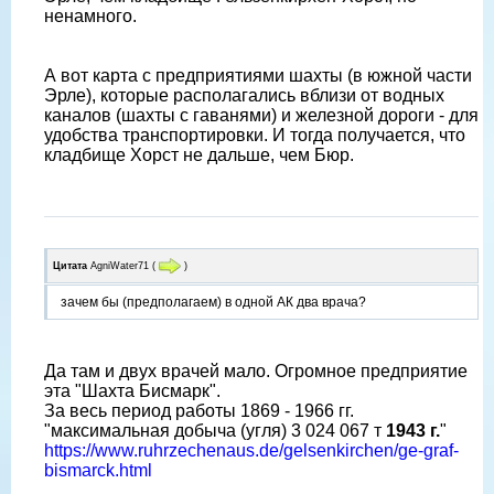
ненамного.
А вот карта с предприятиями шахты (в южной части
Эрле), которые располагались вблизи от водных
каналов (шахты с гаванями) и железной дороги - для
удобства транспортировки. И тогда получается, что
кладбище Хорст не дальше, чем Бюр.
Цитата
AgniWater71
(
)
зачем бы (предполагаем) в одной АК два врача?
Да там и двух врачей мало. Огромное предприятие
эта "Шахта Бисмарк".
За весь период работы 1869 - 1966 гг.
"максимальная добыча (угля) 3 024 067 т
1943 г.
"
https://www.ruhrzechenaus.de/gelsenkirchen/ge-graf-
bismarck.html