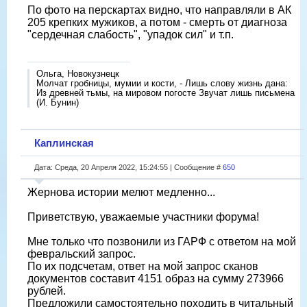
По фото на перскартах видно, что направляли в АК
205 крепких мужиков, а потом - смерть от диагноза
"сердечная слабость", "упадок сил" и т.п.
Ольга, Новокузнецк
Молчат гробницы, мумии и кости, - Лишь слову жизнь дана:
Из древней тьмы, на мировом погосте Звучат лишь письмена
(И. Бунин)
Каплинская
Дата: Среда, 20 Апреля 2022, 15:24:55 | Сообщение #
650
Жернова истории мелют медленно...
Приветствую, уважаемые участники форума!
Мне только что позвонили из ГАРФ с ответом на мой
февральский запрос.
По их подсчетам, ответ на мой запрос сканов
документов составит 4151 образ на сумму 273966
рублей.
Предложили самостоятельно походить в читальный