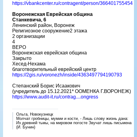
https://vbankcenter.ru/contragent/person/366401755454
Воронежская Еврейская община
Станкевича, 6
Ленинский район, Воронеж
​Религиозное сооружение​2 этажа
2 организации
4
ВЕРО
Воронежская еврейская община
Закрыто
Хесед-Нехама
благотворительный еврейский центр
https://2gis.ru/voronezh/inside/4363497794190793
Степанский Борис Исаакович
(учредитель до 15.12.2021* ООМЕНКА Г.ВОРОНЕЖ)
https://www.audit-it.ru/contrag....ongress
Ольга, Новокузнецк
Молчат гробницы, мумии и кости, - Лишь слову жизнь дана:
Из древней тьмы, на мировом погосте Звучат лишь письмена
(И. Бунин)