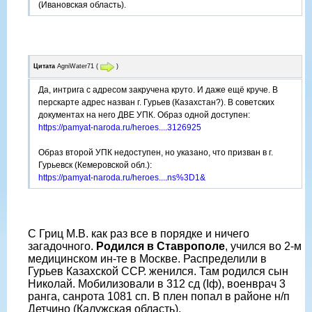
(Ивановская область).
Цитата
AgniWater71
(
)
Да, интрига с адресом закручена круто. И даже ещё круче. В
перскарте адрес назван г. Гурьев (Казахстан?). В советских
документах на него ДВЕ УПК. Образ одной доступен:
https://pamyat-naroda.ru/heroes....3126925
Образ второй УПК недоступен, но указано, что призван в г.
Гурьевск (Кемеровской обл.):
https://pamyat-naroda.ru/heroes....ns%3D1&
С Гриц М.В. как раз все в порядке и ничего
загадочного.
Родился в Ставрополе
, учился во 2-м
медицинском ин-те в Москве. Распределили в
Гурьев Казахской ССР. женился. Там родился сын
Николай. Мобилизовали в 312 сд (Iф), военврач 3
ранга, санрота 1081 сп. В плен попал в районе н/п
Детчино (Калужская область).