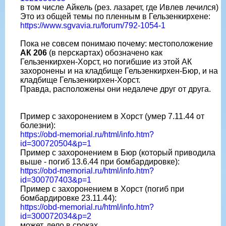
в том числе Айкель (рез. лазарет, где Ивлев лечился)
Это из общей темы по пленным в Гельзенкирхене:
https://www.sgvavia.ru/forum/792-1054-1
Пока не совсем понимаю почему: местоположение
АК 206
(в перскартах) обозначено как
Гельзенкирхен-Хорст, но погибшие из этой АК
захоронены и на кладбище Гельзенкирхен-Бюр, и на
кладбище Гельзенкирхен-Хорст.
Правда, расположены они недалече друг от друга.
Пример с захоронением в Хорст (умер 7.11.44 от
болезни):
https://obd-memorial.ru/html/info.htm?
id=300720504&p=1
Пример с захоронением в Бюр (который приводила
выше - погиб 13.6.44 при бомбардировке):
https://obd-memorial.ru/html/info.htm?
id=300707403&p=1
Пример с захоронением в Хорст (погиб при
бомбардировке 23.11.44):
https://obd-memorial.ru/html/info.htm?
id=300072034&p=2
может, дело в сроках