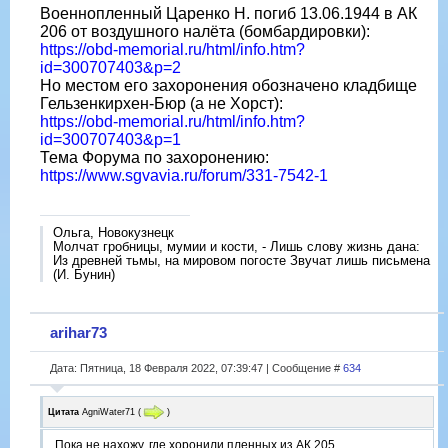
Военнопленный Царенко Н. погиб 13.06.1944 в АК
206 от воздушного налёта (бомбардировки):
https://obd-memorial.ru/html/info.htm?
id=300707403&p=2
Но местом его захоронения обозначено кладбище
Гельзенкирхен-Бюр (а не Хорст):
https://obd-memorial.ru/html/info.htm?
id=300707403&p=1
Тема Форума по захоронению:
https://www.sgvavia.ru/forum/331-7542-1
Ольга, Новокузнецк
Молчат гробницы, мумии и кости, - Лишь слову жизнь дана:
Из древней тьмы, на мировом погосте Звучат лишь письмена
(И. Бунин)
arihar73
Дата: Пятница, 18 Февраля 2022, 07:39:47 | Сообщение #
634
Цитата
AgniWater71
(
)
Пока не нахожу, где хоронили пленных из АК 205.