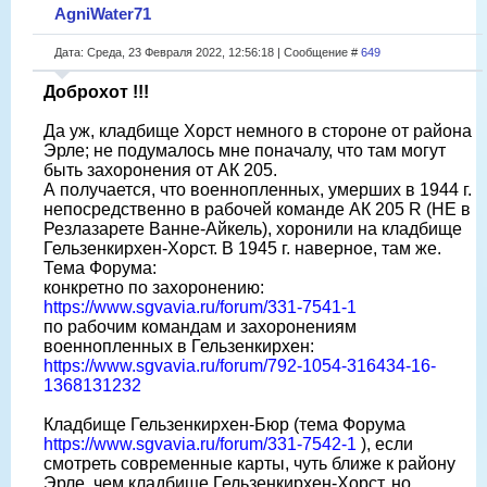
AgniWater71
Дата: Среда, 23 Февраля 2022, 12:56:18 | Сообщение #
649
Доброхот !!!
Да уж, кладбище Хорст немного в стороне от района
Эрле; не подумалось мне поначалу, что там могут
быть захоронения от АК 205.
А получается, что военнопленных, умерших в 1944 г.
непосредственно в рабочей команде АК 205 R (НЕ в
Резлазарете Ванне-Айкель), хоронили на кладбище
Гельзенкирхен-Хорст. В 1945 г. наверное, там же.
Тема Форума:
конкретно по захоронению:
https://www.sgvavia.ru/forum/331-7541-1
по рабочим командам и захоронениям
военнопленных в Гельзенкирхен:
https://www.sgvavia.ru/forum/792-1054-316434-16-
1368131232
Кладбище Гельзенкирхен-Бюр (тема Форума
https://www.sgvavia.ru/forum/331-7542-1
), если
смотреть современные карты, чуть ближе к району
Эрле, чем кладбище Гельзенкирхен-Хорст, но