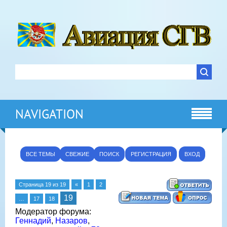
NAVIGATION
ВСЕ ТЕМЫ
СВЕЖИЕ
ПОИСК
РЕГИСТРАЦИЯ
ВХОД
Страница
19
из
19
«
1
2
19
…
17
18
Модератор форума:
Геннадий
,
Назаров
,