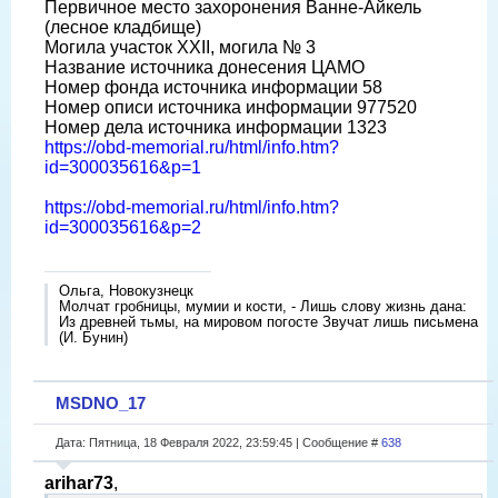
Первичное место захоронения Ванне-Айкель
(лесное кладбище)
Могила участок XXII, могила № 3
Название источника донесения ЦАМО
Номер фонда источника информации 58
Номер описи источника информации 977520
Номер дела источника информации 1323
https://obd-memorial.ru/html/info.htm?
id=300035616&p=1
https://obd-memorial.ru/html/info.htm?
id=300035616&p=2
Ольга, Новокузнецк
Молчат гробницы, мумии и кости, - Лишь слову жизнь дана:
Из древней тьмы, на мировом погосте Звучат лишь письмена
(И. Бунин)
MSDNO_17
Дата: Пятница, 18 Февраля 2022, 23:59:45 | Сообщение #
638
arihar73
,