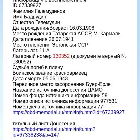
ID 67339927
Фамилия Гелемудинов
Имя Бадрудин
Отчество Гелемудин
Дата рождения/Возраст 16.03.1908
Место рождения Татарская АССР, М.-Кармали
Дата пленения 26.07.1941
Место пленения Эстонская ССР
Лагерь лаг. 11-А
Лагерный номер
130352
(в документе верный №
130052)
Судьба погиб в плену
Воинское звание красноармеец
Дата смерти 05.06.1943
Первичное место захоронения Буер-Ерле
Название источника донесения ЦАМО
Номер фонда источника информации 58
Номер описи источника информации 977531
Номер дела источника информации 77
https://obd-memorial.ru/html/info.htm?id=67339927
титульный лист Донесения:
https://obd-memorial.ru/html/info.htm?
id=67338238&p=147