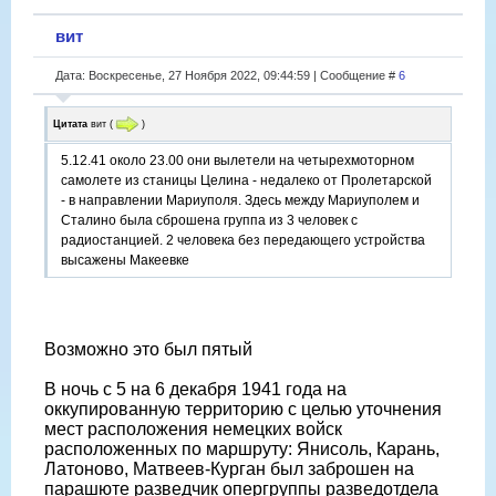
вит
Дата: Воскресенье, 27 Ноября 2022, 09:44:59 | Сообщение #
6
Цитата
вит
(
)
5.12.41 около 23.00 они вылетели на четырехмоторном
самолете из станицы Целина - недалеко от Пролетарской
- в направлении Мариуполя. Здесь между Мариуполем и
Сталино была сброшена группа из 3 человек с
радиостанцией. 2 человека без передающего устройства
высажены Макеевке
Возможно это был пятый
В ночь с 5 на 6 декабря 1941 года на
оккупированную территорию с целью уточнения
мест расположения немецких войск
расположенных по маршруту: Янисоль, Карань,
Латоново, Матвеев-Курган был заброшен на
парашюте разведчик опергруппы разведотдела