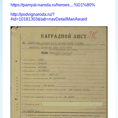
https://pamyat-naroda.ru/heroes....%D1%80%
http://podvignaroda.ru/?
#id=10181303&tab=navDetailManAward