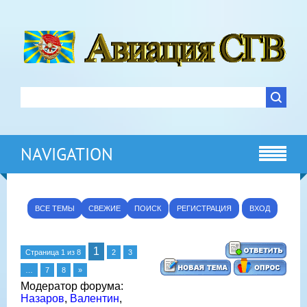
NAVIGATION
ВСЕ ТЕМЫ
СВЕЖИЕ
ПОИСК
РЕГИСТРАЦИЯ
ВХОД
1
Страница
1
из
8
2
3
…
7
8
»
Модератор форума:
Назаров
,
Валентин
,