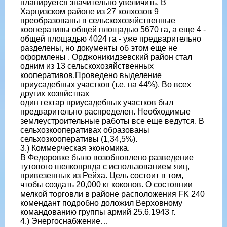
планируется значительно увеличить. В
Харцизском районе из 27 колхозов 9
преобразованы в сельскохозяйственные
кооперативы общей площадью 5670 га, а еще 4 -
общей площадью 4024 га - уже предварительно
разделены, но документы об этом еще не
оформлены . Орджоникидзевский район стал
одним из 13 сельскохозяйственных
кооперативов.Проведено выделение
приусадебных участков (т.е. на 44%). Во всех
других хозяйствах
один гектар приусадебных участков был
предварительно распределен. Необходимые
землеустроительные работы все еще ведутся. В
сельхозкооперативах образованы
сельхозкооперативы (1,34,5%).
3.) Коммерческая экономика.
В Федоровке было возобновлено разведение
тутового шелкопряда с использованием яиц,
привезенных из Рейха. Цель состоит в том,
чтобы создать 20,000 кг коконов. О состоянии
мелкой торговли в районе расположения FK 240
комендант подробно доложил Верховному
командованию группы армий 25.6.1943 г.
4.) Энергоснабжение…