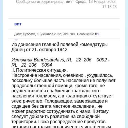
Сообщение отредактировал
вит
-
Среда, 18 Января 2023,
17:18:23
вит
Дата: Суббота, 10 Декабря 2022, 20:10:08 | Сообщение #
9
Из донесения главной полевой комендатуры
Донец от 21. октября 1942
Источник Bundesarchivs, RL_ 22_206__0092 -
RL_ 22_206__0094
II. Политическая ситуация.
Настроение населения, очевидно , ухудшилось,
поскольку большая часть населения не получает
продовольственной помощи, кроме того, не
осуществляется снабжение гражданского
населения топливом, а в квартирах отсутствует
электричество. Голодающее, замерзающее и
сидящее без света местное население , не
может радостно сотрудничать с нами. К этому
следует добавить развитие на свободной
территории. Пока распределение продуктов
питания настолько ограничено, единственным