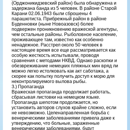
(Орджоникидзевский район) была обнаружена и
задержана банда из 5 человек. В районе Старой
Карани 02.06.1943 были сброшены 4
парашютиста. Прибрежный район в районе
Буденновки (ныне Новоазовск) более
подвержен проникновению вражеской агентуры,
чем остальные районы. Рыболовное население,
проживающее там, известно как особенно
ненадежное. Расстрел около 50 человек в
настоящее время все еще рассматривается как
особую жесткость испытывали, проводя
сравнения с методами НКВД. Однако раскопки и
обезвреживание немецких пляжных мин вряд ли
можно легко истолковать как акт саботажа, а
скорее как попытку получить доступ к морю для
неконтролируемого вылова рыбы.
3.) Пропаганда
Вражеская пропаганда продолжает работать,
сбрасывая листовки на немецком языке.
Пропаганда шепотом продолжается, но
установить авторов слухов крайне сложно, если
не невозможно. Целенаправленная борьба с
венерическими заболеваниями привела даже к
утверждению, что больные, зараженные
венерическими заболеваниями, будут