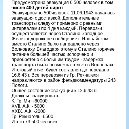
Предусмотрена эвакуация 6 500 человек
в том
числе 400 детей-сирот
.
Эвакуировано 500человек. 11.06.1943 началась
эвакуация с доставкой. Дополнительные
транспорты следуют примерно с равными
интервалами по 4 дня каждый. Перевозки
осуществляются через Сталино-Западное
Железнодорожное сообщение с Иловайском
вместо Сталино было направлено через
Волноваху. Благодаря этому в Сталино горячее
питание большей частью испорчено и
приобретено с большим трудом.- задержка
транспорта была возможна только в Волновахе .
Итоговый отчет будет составлен до передано
16.6.43 г. Все перевозки из Гр. Рекнагеля
направляются в район фельдкоммендатуры 243
Пологи.
Общее состояние эвакуации к 12.6.43 г.:
Должны эвакуировать
К. Гр. Мит -60000
XVII. А.К. - 5000
XXIX. А.К. -2000
Гр. Рекнагель -6500
Итого 73 500 человек