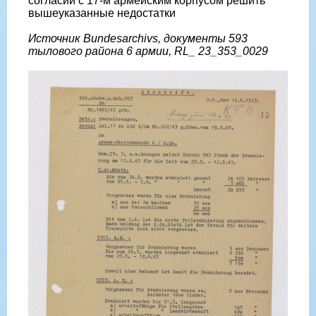
согласии с 17-м армейским корпусом решить
вышеуказанные недостатки
Источник Bundesarchivs, документы 593
тылового района 6 армии, RL_ 23_353_0029