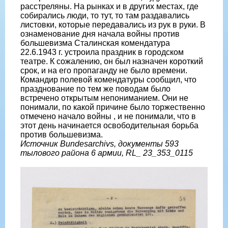
расстреляны. На рынках и в других местах, где
собирались люди, то тут, то там раздавались
листовки, которые передавались из рук в руки. В
ознаменование дня начала войны против
большевизма Сталинская комендатура
22.6.1943 г. устроила праздник в городском
театре. К сожалению, он был назначен короткий
срок, и на его пропаганду не было времени.
Командир полевой комендатуры сообщил, что
празднование по тем же поводам было
встречено открытым непониманием. Они не
понимали, по какой причине было торжественно
отмечено начало войны , и не понимали, что в
этот день начинается освободительная борьба
против большевизма.
Источник Bundesarchivs, документы 593
тылового района 6 армии, RL_ 23_353_0115