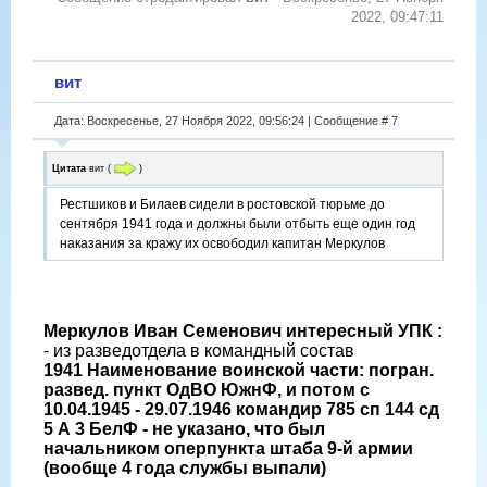
2022, 09:47:11
вит
Дата: Воскресенье, 27 Ноября 2022, 09:56:24 | Сообщение #
7
Цитата
вит
(
)
Рестшиков и Билаев сидели в ростовской тюрьме до
сентября 1941 года и должны были отбыть еще один год
наказания за кражу их освободил капитан Меркулов
Меркулов Иван Семенович интересный УПК :
- из разведотдела в командный состав
1941 Наименование воинской части: погран.
развед. пункт ОдВО ЮжнФ, и потом с
10.04.1945 - 29.07.1946 командир 785 сп 144 сд
5 А 3 БелФ - не указано, что был
начальником оперпункта штаба 9-й армии
(вообще 4 года службы выпали)