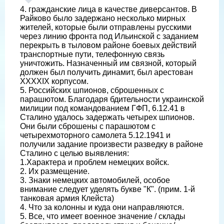
4. гражданские лица в качестве диверсантов. В
Райково было задержано несколько мирных
жителей, которые были отправлены русскими
через линию фронта под Ильинской с заданием
перекрыть в тыловом районе боевых действий
транспортные пути, телефонную связь
уничтожить. Назначенный им связной, который
должен был получить динамит, был арестован
XXXXIX корпусом.
5. Российских шпионов, сброшенных с
парашютом. Благодаря бдительности украинской
милиции под командованием ГФП, 6.12.41 в
Сталино удалось задержать четырех шпионов.
Они были сброшены с парашютом с
четырехмоторного самолета 5.12.1941 и
получили задание произвести разведку в районе
Сталино с целью выявления:
1.Характера и проблем немецких войск.
2. Их размещение.
3. Знаки немецких автомобилей, особое
внимание следует уделять букве "К". (прим. 1-й
танковая армия Клейста)
4. Что за колонны и куда они направляются.
5. Все, что имеет военное значение / склады