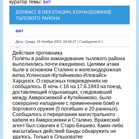
куратор темы:
вит
ДОНБАСС В ОККУПАЦИИ, КОМАНДОВАНИЕ
ТЫЛОВОГО РАЙОНА
вит
Дата: Среда, 16 Ноября 2022, 04:04:47 | Сообщение #
1
Действия противника
Полеты в район командование тылового района
выполнялись почти ежедневно. Целями атаки
были в основном Сталино и железнодорожная
ветка Успенская=Кутейниково-Иловайск-
Харцизск. О серьезных повреждениях не
сообщалось. В ночь с 16 на 17.6.1943 на поезд,
доставляющий отдыхающих, следовавший
между Амвросиевкой и Кутейниково, было
совершено нападение с применением бомб и
бортового оружия (5 погибших и 20 раненых).
Сообщалось о перерезании магистрального
кабеля из Амвросиевки и Сталино. Вражеский
агент был схвачен в Старо-Бешево. Каких-либо
масштабных действий банды обнаружить не
удалось. Только в Ольшоватке