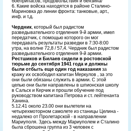
боеприпасов, продовольствия и бензина/
6. Какие войска находятся в районе Сталино-
Мариновка до линии фронта: танковые, арт.,
инф. и т.д.
Чердник
, который был радистом
разведывательного отделения 9-й армии, имел
передатчик, с помощью которого он мог
передавать результаты разведки в 7:30-8:00
утра, на волне 72,8 / 57,4. Чердник был радистом
разведывательного отделения 9-й армии.
Рестшиков и Билаев сидели в ростовской
тюрьме до сентября 1941 года и должны
были отбыть еще один год наказания
за
кражу их освободил капитан Меркулов , за это
они были обязаны служить в армии. С этой
целью они были направлены в шпионская школу
в Сальск и Керчик и прошли обучение под
руководством капитана Петрова и ст. лейтенанта
Ханина.
5.12.41 около 23.00 они вылетели на
четырехмоторном самолете из станицы Целина -
недалеко от Пролетарской - в направлении
Мариуполя. Здесь между Мариуполем и Сталино
была сброшена группа из 3 человек с