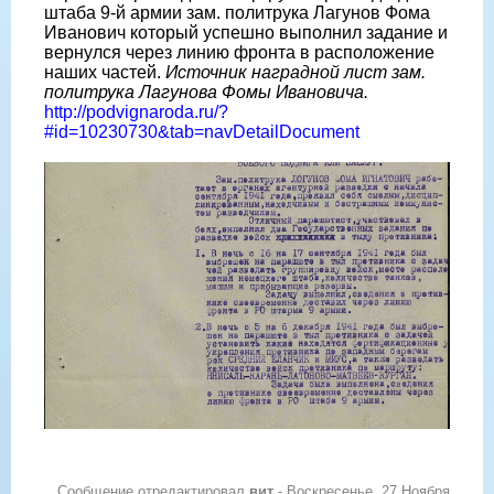
штаба 9-й армии зам. политрука Лагунов Фома
Иванович который успешно выполнил задание и
вернулся через линию фронта в расположение
наших частей.
Источник наградной лист зам.
политрука Лагунова Фомы Ивановича.
http://podvignaroda.ru/?
#id=10230730&tab=navDetailDocument
Сообщение отредактировал
вит
-
Воскресенье, 27 Ноября