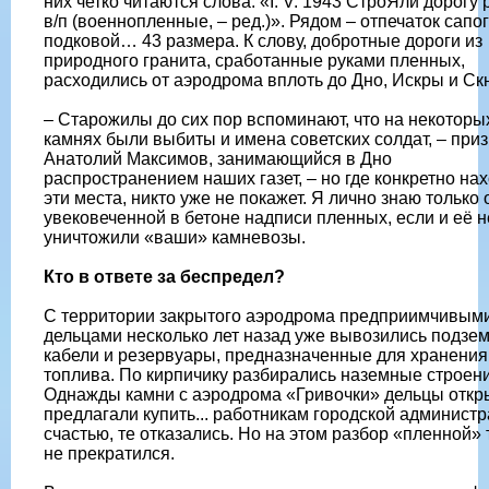
них четко читаются слова: «I. V. 1943 СтроЯли дорогу 
в/п (военнопленные, – ред.)». Рядом – отпечаток сапог
подковой… 43 размера. К слову, добротные дороги из
природного гранита, сработанные руками пленных,
расходились от аэродрома вплоть до Дно, Искры и Ск
– Старожилы до сих пор вспоминают, что на некоторы
камнях были выбиты и имена советских солдат, – при
Анатолий Максимов, занимающийся в Дно
распространением наших газет, – но где конкретно на
эти места, никто уже не покажет. Я лично знаю только 
увековеченной в бетоне надписи пленных, если и её н
уничтожили «ваши» камневозы.
Кто в ответе за беспредел?
С территории закрытого аэродрома предприимчивым
дельцами несколько лет назад уже вывозились подзе
кабели и резервуары, предназначенные для хранения
топлива. По кирпичику разбирались наземные строени
Однажды камни с аэродрома «Гривочки» дельцы откр
предлагали купить... работникам городской администр
счастью, те отказались. Но на этом разбор «пленной»
не прекратился.