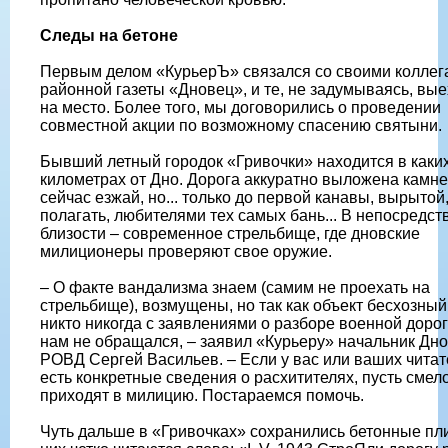
Следы на бетоне
Первым делом «КурьерЪ» связался со своими коллег
районной газеты «Дновец», и те, не задумываясь, вы
на место. Более того, мы договорились о проведении
совместной акции по возможному спасению святыни.
Бывший летный городок «Гривочки» находится в каких
километрах от Дно. Дорога аккуратно выложена камне
сейчас езжай, но... только до первой канавы, вырытой
полагать, любителями тех самых бань... В непосредст
близости – современное стрельбище, где дновские
милиционеры проверяют свое оружие.
– О факте вандализма знаем (самим не проехать на
стрельбище), возмущены, но так как объект бесхозный,
никто никогда с заявлениями о разборе военной дорог
нам не обращался, – заявил «Курьеру» начальник Дно
РОВД Сергей Васильев. – Если у вас или ваших чита
есть конкретные сведения о расхитителях, пусть смел
приходят в милицию. Постараемся помочь.
Чуть дальше в «Гривочках» сохранились бетонные пл