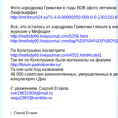
Фото аэродрома Гривочки в годы ВОВ (фото летчиков
Люфтваффе)
http://imf.forum24.ru/?1-4-0-00000050-000-0-0-13013314
Все, что осталось от аэродрома Гривочки гляньте в ж
журнале у Мефодия
http://mefody60.livejournal.com/5256.html
http://mefody60.livejournal.com/tag/%D0%94%D0%B
По Колотушино посмотрите
http://mefody60.livejournal.com/4552.html#cutid1
Так же по Колотушино были материалы на форуме
http://forum.patriotcenter.ru/
Та они шли под названием
46 000 советских военнопленных, умерщвленных в дв
концлагерях г.Дно
С уважением, Сергей Егоров.
sve19631004@mail.ru
sega1963@rambler.ru
Сергей Егоров