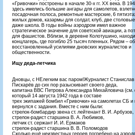
«Гривочки» построены в начале 30-х гг. XX века. В 194
здесь имелись большие ангары для самолетов, взлетн
посадочная полоса, ремонтные мастерские, 6 пятиэт
жилых домов, казармы для солдат, клуб, две столовые
даже школа. В годы войны аэродром имел важное
стратегическое значение для советской авиации, а по
для фашистов. Вблизи, в деревне Колотушино, наход
концлагерь, где погибло 25 тысяч пленных. Рядом – об
восстановленный усилиями дновских журналистов и
общественности.
Ищу деда-летчика
Дновцы, с НЕлегким вас паром!Журналист Станислав
Пискарёв до сих пор разыскивает своего деда,
капитана ВВС Петрова Александра Михайловича (см. 
который 14 августа 1942 года в составе
трех экипажей бомбил «Гривочки» на самолетах СБ и 
вернулся с задания. Вместе с ним были:
стрелок-бомбардир звена ст. лейтенант В. И. Арбузов,
стрелок-радист старшина В. А. Любимов,
летчик ст. сержант И. И. Ермаков
стрелок-радист старшина В. В. Поломодов
Сколько ещё неизвестных героев погребено на аэрод