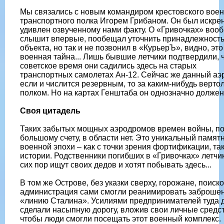
Мы связались с новым командиром крестовского воен
транспортного полка Игорем Грибаном. Он был искре
удивлен озвученному нами факту. О «Гривочках» воо
слышит впервые, пообещал уточнить принадлежност
объекта, но так и не позвонил в «КурьерЪ», видно, это
военная тайна... Лишь бывшие летчики подтвердили, ч
советское время они садились здесь на старых
транспортных самолетах Ан-12. Сейчас же данный а
если и числится резервным, то за каким-нибудь верт
полком. Но на картах Генштаба он однозначно должен
Своя цитадель
Таких забытых мощных аэродромов времен войны, п
большому счету, в области нет. Это уникальный памят
военной эпохи – как с точки зрения фортификации, так
истории. Родственники погибших в «Гривочках» летчи
сих пор ищут своих дедов и хотят побывать здесь...
В том же Острове, без указки сверху, горожане, поиск
администрация сами смогли реанимировать заброше
«линию Сталина». Усилиями предпринимателей туда 
сделали насыпную дорогу, вложив свои личные средст
чтобы люди смогли посещать этот военный комплекс.