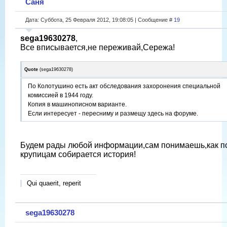
Саня
Дата: Суббота, 25 Февраля 2012, 19:08:05 | Сообщение #
19
sega19630278
,
Все вписывается,не переживай,Сережа!
Quote
(
sega19630278
)
По Колотушино есть акт обследования захоронения специальной
комиссией в 1944 году.
Копия в машинописном варианте.
Если интересует - пересниму и размещу здесь на форуме.
Будем рады любой информации,сам понимаешь,как п
крупицам собирается история!
Qui quaerit, reperit
sega19630278