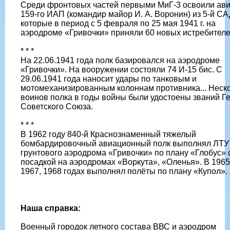
Среди фронтовых частей первыми МиГ-3 освоили ав
159-го ИАП (командир майор И. А. Воронин) из 5-й СА
которые в период с 5 февраля по 25 мая 1941 г. на
аэродроме «Гривочки» приняли 60 новых истребителе
* * *
На 22.06.1941 года полк базировался на аэродроме
«Гривочки». На вооружении состояли 74 И-15 бис. С
29.06.1941 года наносит удары по танковым и
мотомеханизированным колоннам противника... Неск
воинов полка в годы войны были удостоены званий Г
Советского Союза.
* * *
В 1962 году 840-й Краснознаменный тяжелый
бомбардировочный авиационный полк выполнял ЛТУ
грунтового аэродрома «Гривочки» по плану «Глобус» 
посадкой на аэродромах «Воркута», «Оленья». В 1965,
1967, 1968 годах выполнял полёты по плану «Купол».
Наша справка:
Военный городок летного состава ВВС и аэродром