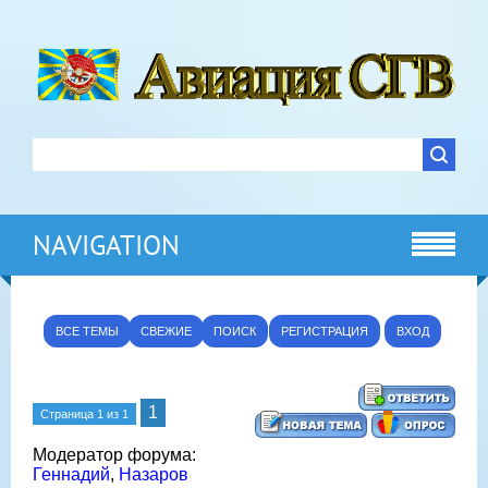
NAVIGATION
ВСЕ ТЕМЫ
СВЕЖИЕ
ПОИСК
РЕГИСТРАЦИЯ
ВХОД
1
Страница
1
из
1
Модератор форума:
Геннадий
,
Назаров