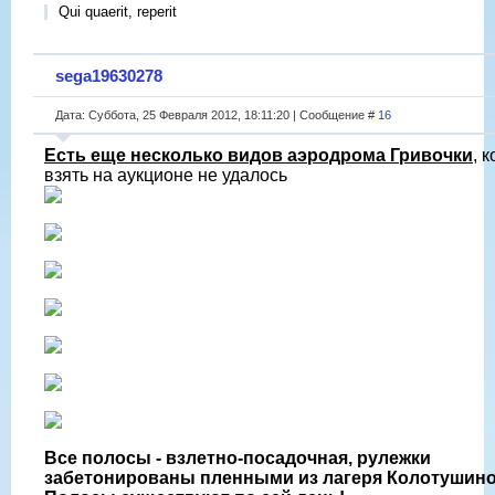
Qui quaerit, reperit
sega19630278
Дата: Суббота, 25 Февраля 2012, 18:11:20 | Сообщение #
16
Есть еще несколько видов аэродрома Гривочки
, 
взять на аукционе не удалось
Все полосы - взлетно-посадочная, рулежки
забетонированы пленными из лагеря Колотушино