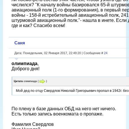
числился? "К началу войны базировался 65-й штурмо
авиационный полк (1-го формирования), в первый пе
войны - 158-й истребительный авиационный полк, 241
штурмовой авиационный полк."- нашла в инете. Если д
где и как? Спасибо всем!
Саня
Дата: Понедельник, 02 Января 2017, 22:49:20 | Сообщение #
24
олимпиада
,
Доброго дня!
Цитата
олимпиада
(
)
Мой дед по отцу Свердлов Николай Григорьевич пропал в 1942г. без
По плену в базе данных ОБД на него нет ничего.
Есть только запись военкомата о пропаже.
Фамилия Свердлов