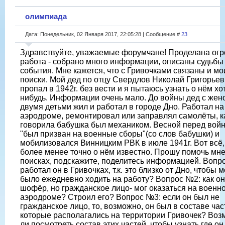
олимпиада
Дата: Понедельник, 02 Января 2017, 22:05:28 | Сообщение #
23
Здравствуйте, уважаемые форумчане! Проделана ог
работа - собрано много информации, описаны судьбы
события. Мне кажется, что с Гривочками связаны и мо
поиски. Мой дед по отцу Свердлов Николай Григорьев
пропал в 1942г. без вести и я пытаюсь узнать о нём хот
нибудь. Информации очень мало. До войны дед с жен
двумя детьми жил и работал в городе Дно. Работал на
аэродроме, ремонтировал или заправлял самолёты, к
говорила бабушка был механиком. Весной перед вой
"был призван на военные сборы"(со слов бабушки) и
мобилизовался Винницким РВК в июле 1941г. Вот всё,
более менее точно о нём известно. Прошу помочь мне
поисках, подскажите, поделитесь информацией. Вопр
работал он в Гривочках, т.к. это близко от Дно, чтобы 
было ежедневно ходить на работу? Вопрос №2: как он
шофёр, но гражданское лицо- мог оказаться на военн
аэродроме? Строил его? Вопрос №3: если он был не
гражданское лицо, то, возможно, он был в составе час
которые располагались на территории Гривочек? Во
ли посмотреть состав этих частей, чтобы узнать где он