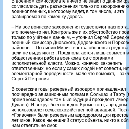
В военном комиссариате ничего не знают о данном фа
согласились дать разъяснения только по захоронению
военнопленных, к которому ведет, в том числе, и эта
разбираемая по камешку дорога.
– На все воинские захоронения существуют паспорта,
это почему-то нет. Контроль же и их обустройство про
только по учётным данным, – уточнил Сергей Середюк
военный комиссар Дновского, Дедовичского и Порхов
районов. – По линии Министерства обороны средства 
цели не выделяются. Предполагается лишь совместн
общественная работа военкоматов с органами
исполнительной власти. Можно, конечно, закрепить
ответственных, но если у самих людей нет совести, не
элементарной порядочности, мало что поможет, – зак
Сергей Петрович.
В советские годы резервный аэродром принадлежал
поочередно авиационным полкам в Сольцах и Тарту (
время командиром там был будущий президент Ичкер
Дудаев). И вокруг был порядок. Кроме того, аэродром
использовался сельскохозяйственной авиацией. Посл
«Гривочки» были резервным аэродромом для крестов
летчиков. Каков нынешний статус объекта, никто в обл
нам ответить не смог.