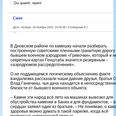
Qui quaerit, reperit
Саня
Дата: Четверг, 18 Ноября 2010, 14:56:58 | Сообщение #
2
В Дновском районе по камешку начали разбирать
построенную советскими пленными гранитную дорогу
бывшем военном аэродроме «Гривочки», который и н
секретных картах Генштаба значится резервным –
«аэродромом рассредоточения».
О не поддающемся логическому объяснению факте
вандализма рассказали наши давние друзья, братья О
Влад Ганичины, чья дача находится в непосредствен
близости от бывшего военного объекта:
– Камни эти народ всё лето на машинах вывозил для
обустройства каменки в банях и для фундаментов, – в
сердцах заявил один из братьев. – Не понимаю, о как
здоровье можно думать в такой парилке, когда всё
пропитано человеческой кровью.