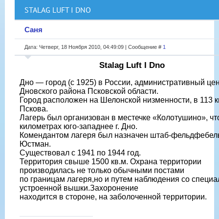
STALAG LUFT I DNO
Саня
Дата: Четверг, 18 Ноября 2010, 04:49:09 | Сообщение #
1
Stalag Luft I Dno
Дно — город (с 1925) в России, административный це
Дновского района Псковской области.
Город расположен на Шелонской низменности, в 113 к
Пскова.
Лагерь был организован в местечке «Колотушино», что
километрах юго-западнее г. Дно.
Комендантом лагеря был назначен штаб-фельдфебел
Юстман.
Существовал с 1941 по 1944 год.
Территория свыше 1500 кв.м. Охрана территории
производилась не только обычными постами
по границам лагеря,но и путем наблюдения со специа
устроенной вышки.Захоронение
находится в стороне, на заболоченной территории.