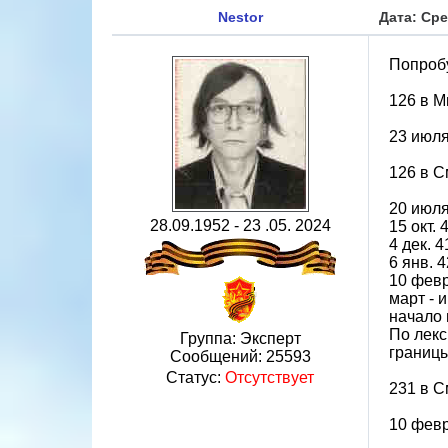
Nestor
Дата: Сре
Попробу
126 в М
23 июля
126 в 
20 июля
28.09.1952 - 23 .05. 2024
15 окт. 
4 дек. 
6 янв. 4
10 февр
март - 
начало 
По лекс
Группа: Эксперт
границы
Сообщений:
25593
Статус:
Отсутствует
231 в 
10 февр