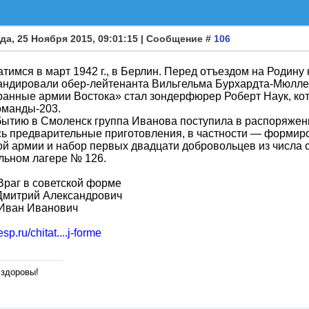
да, 25 Ноября 2015, 09:01:15 | Сообщение #
106
ратимся в март 1942 г., в Берлин. Перед отъездом на Родину
ндировали обер-лейтенанта Вильгельма Бурхардта-Мюллер
анные армии Востока» стал зондерфюрер Роберт Наук, ко
оманды-203.
ытию в Смоленск группа Иванова поступила в распоряжение
ь предварительные приготовления, в частности — формир
й армии и набор первых двадцати добровольцев из числа
льном лагере № 126.
раг в советской форме
Дмитрий Александрович
 Иван Иванович
resp.ru/chitat....j-forme
 здоровы!