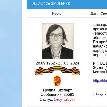
DULAG 126 SMOLENSK
Nestor
Дата: Сре
...возв
прикома
«Иностр
абверк
По приб
началис
народно
пересы
28.09.1952 - 23 .05. 2024
РННА. В
Жуков 
Ковтун
http://lit
Группа: Эксперт
Сообщений:
25593
Будьте
Статус:
Отсутствует