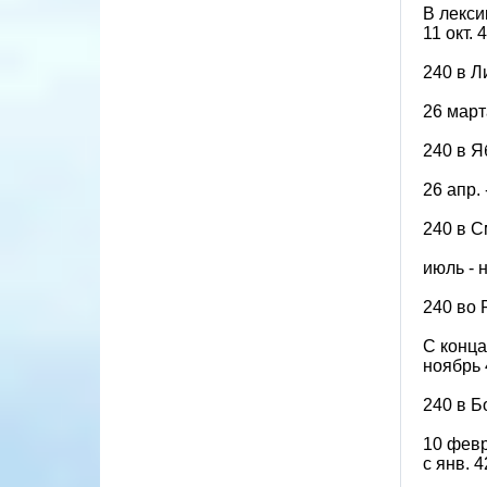
В лекси
11 окт.
240 в Л
26 март
240 в Я
26 апр. 
240 в 
июль - 
240 во
С конца
ноябрь 4
240 в Б
10 февр
с янв. 4