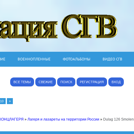
ШИЕ
ВОЕННОПЛЕННЫЕ
ФОТОАЛЬБОМЫ
ВИДЕО СГВ
ВСЕ ТЕМЫ
СВЕЖИЕ
ПОИСК
РЕГИСТРАЦИЯ
ВХОД
10
»
 КОНЦЛАГЕРЯ
»
Лагеря и лазареты на территории России
»
Dulag 126 Smolen