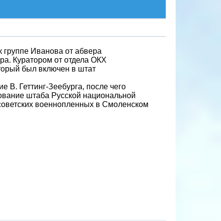
 к группе Иванова от абвера
а. Куратором от отдела ОКХ
торый был включен в штат
 В. Геттинг-Зеебурга, после чего
ование штаба Русской национальной
 советских военнопленных в Смоленском