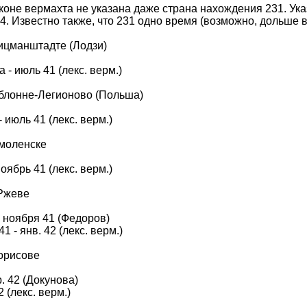
коне вермахта не указана даже страна нахождения 231. Ука
 44. Известно также, что 231 одно время (возможно, дольше 
ицманштадте (Лодзи)
а - июль 41 (лекс. верм.)
блонне-Легионово (Польша)
- июль 41 (лекс. верм.)
Смоленске
ноябрь 41 (лекс. верм.)
 Ржеве
 ноября 41 (Федоров)
1 - янв. 42 (лекс. верм.)
орисове
. 42 (Докунова)
2 (лекс. верм.)