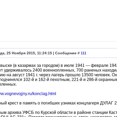
да, 25 Ноября 2015, 11:24:15 | Сообщение #
111
выске (в казармах за городом) в июле 1941 — феврале 194
тут удерживалось 2400 военнопленных, 700 раненых находи
ию на август 1941 г. через лагерь прошло 13500 человек. О
подчинялся 102-й и 162-й пехотным, 221-й и 286-й охранны
пленных.
ww.vognevojjny.ru/konclag.html
ый крест в память о погибших узниках концлагеря ДУЛАГ 23
ным архива УФСБ по Курской области в районе станции Ка