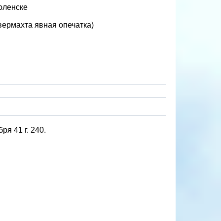
оленске
е вермахта явная опечатка)
я 41 г. 240.