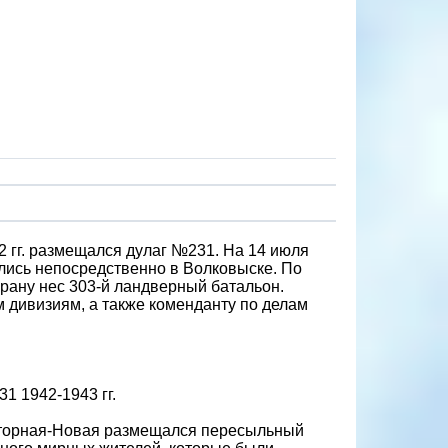
2 гг. размещался дулаг №231. На 14 июля
лись непосредственно в Волковыске. По
храну нес 303-й ландверный батальон.
м дивизиям, а также коменданту по делам
1 1942-1943 гг.
сторная-Новая размещался пересыльный