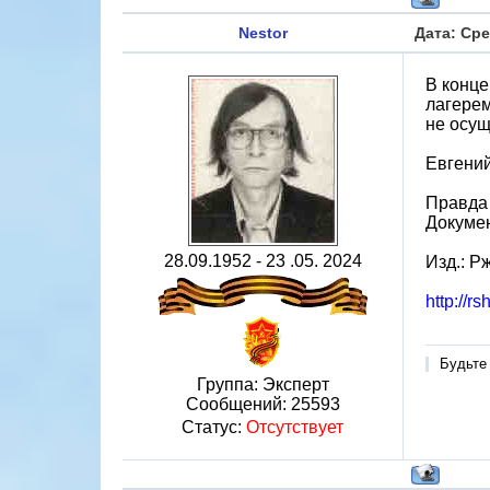
Nestor
Дата: Сре
В конце
лагерем
не осущ
Евгени
Правда
Докуме
28.09.1952 - 23 .05. 2024
Изд.: Рж
http://r
Будьте
Группа: Эксперт
Сообщений:
25593
Статус:
Отсутствует