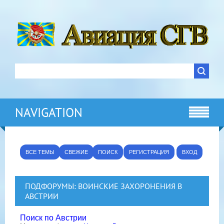
NAVIGATION
ВСЕ ТЕМЫ
СВЕЖИЕ
ПОИСК
РЕГИСТРАЦИЯ
ВХОД
ПОДФОРУМЫ:
ВОИНСКИЕ ЗАХОРОНЕНИЯ В
АВСТРИИ
Поиск по Австрии