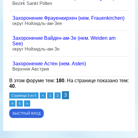
Bezirk Sankt Pölten
Захоронение Фрауенкирхен (нем. Frauenkirchen)
округ Нойзидль-ам-Зее
Захоронение Вайден-ам-Зе (нем. Weiden am
See)
округ Нойзидль-ам-Зе
Захоронение Астен (нем. Asten)
Верхняя Австрия
В этом форуме тем:
180
. На странице показано тем:
40
.
3
Страница
3
из
5
«
1
2
4
5
»