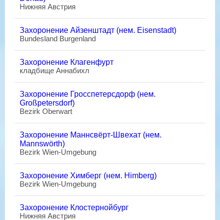
Нижняя Австрия
Захоронение Айзенштадт (нем. Eisenstadt)
Bundesland Burgenland
Захоронение Клагенфурт
кладбище Аннабихл
Захоронение Гросспетерсдорф (нем.
Großpetersdorf)
Bezirk Oberwart
Захоронение Маннсвёрт-Швехат (нем.
Mannswörth)
Bezirk Wien-Umgebung
Захоронение Химберг (нем. Himberg)
Bezirk Wien-Umgebung
Захоронение Клостернойбург
Нижняя Австрия