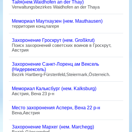
Тайя(нем.Waidhofen an der Thay)
Verwaltungsbezirkes Waidhofen an der Thaya
Мемориал Маутхаузен (нем. Mauthausen)
территория концлагеря
Захоронение Гроскрут (нем. Großkrut)
Поиск захоронений советских воинов в Гроскрут,
Австрия
Захоронение Санкт-Лоренц ам Вексель
(Нидервексель)
Bezirk Hartberg-Fürstenfeld,Steiermark,Österreich.
Мемориал Кальксбург (нем. Kalksburg)
Австрия, Вена 23 р-н
Место захоронения Асперн, Вена 22 р-н
Вена,Австрия
Захоронение Мархег (нем. Marchegg)
Bezirk Gänserndorf