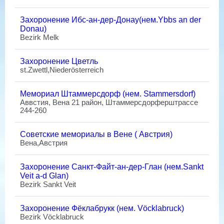
Захоронение Ибс-ан-дер-Донау(нем.Ybbs an der
Donau)
Bezirk Melk
Захоронение Цветль
st.Zwettl,Niederösterreich
Мемориал Штаммерсдорф (нем. Stammersdorf)
Аввстия, Вена 21 район, Штаммерсдорферштрассе
244-260
Советские мемориалы в Вене ( Австрия)
Вена,Австрия
Захоронение Санкт-Файт-ан-дер-Глан (нем.Sankt
Veit a-d Glan)
Bezirk Sankt Veit
Захоронение Фёклабрукк (нем. Vöcklabruck)
Bezirk Vöcklabruck