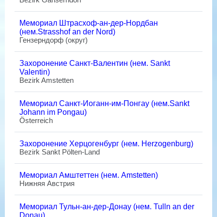
Мемориал Штрасхоф-ан-дер-Нордбан
(нем.Strasshof an der Nord)
Гензерндорф (округ)
Захоронение Санкт-Валентин (нем. Sankt
Valentin)
Bezirk Amstetten
Мемориал Санкт-Иоганн-им-Понгау (нем.Sankt
Johann im Pongau)
Österreich
Захоронение Херцогенбург (нем. Herzogenburg)
Bezirk Sankt Pölten-Land
Мемориал Амштеттен (нем. Amstetten)
Нижняя Австрия
Мемориал Тульн-ан-дер-Донау (нем. Tulln an der
Donau)