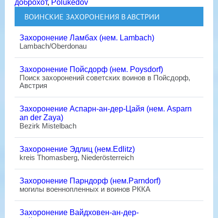
доброхот
,
Polukedov
ВОИНСКИЕ ЗАХОРОНЕНИЯ В АВСТРИИ
Захоронение Ламбах (нем. Lambach)
Lambach/Oberdonau
Захоронение Пойсдорф (нем. Poysdorf)
Поиск захоронений советских воинов в Пойсдорф,
Австрия
Захоронение Аспарн-ан-дер-Цайя (нем. Asparn
an der Zaya)
Bezirk Mistelbach
Захоронение Эдлиц (нем.Edlitz)
kreis Thomasberg, Niederösterreich
Захоронение Парндорф (нем.Parndorf)
могилы военнопленных и воинов РККА
Захоронение Вайдховен-ан-дер-