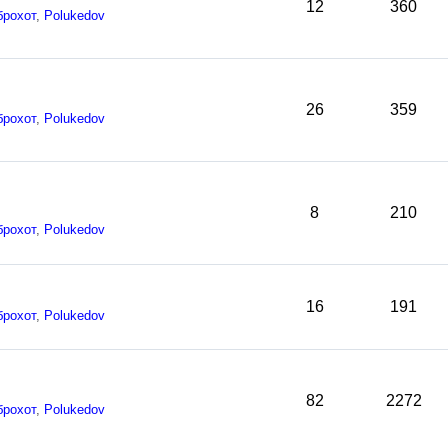
12
360
брохот
,
Polukedov
26
359
брохот
,
Polukedov
8
210
брохот
,
Polukedov
16
191
брохот
,
Polukedov
82
2272
брохот
,
Polukedov