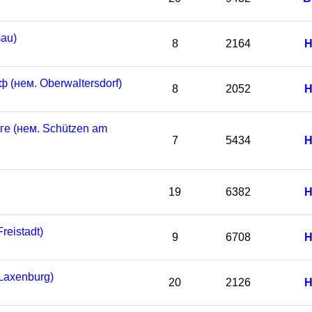
au)
8
2164
Н
(нем. Oberwaltersdorf)
8
2052
Н
е (нем. Schützen am
7
5434
Н
19
6382
Н
eistadt)
9
6708
Н
Laxenburg)
20
2126
Н