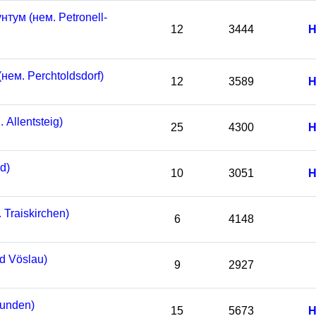
тум (нем. Petronell-
12
3444
Н
ем. Perchtoldsdorf)
12
3589
Н
Allentsteig)
25
4300
Н
d)
10
3051
Н
Traiskirchen)
6
4148
d Vöslau)
9
2927
unden)
15
5673
Н