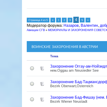
4
Страница
4
из
5
«
1
2
3
5
»
Модератор форума:
Назаров
,
Валентин
,
доб
Авиации СГВ
»
МЕМОРИАЛЫ И ЗАХОРОНЕНИЯ СОВЕТС
ВОИНСКИЕ ЗАХОРОНЕНИЯ В АВСТРИИ
Тема
Захоронение Оггау-ам-Нойзидл
нем.Oggau am Neusiedler See
Захоронение Бад-Тацмансдорф 
Bezirk Oberwart,Österreich
Захоронение Бад-Фишау (нем. 
Bezirk Wiener Neustadt