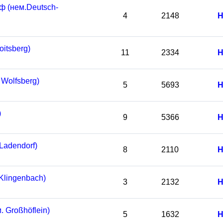
 (нем.Deutsch-
4
2148
Н
itsberg)
11
2334
Н
Wolfsberg)
5
5693
Н
)
9
5366
Н
Ladendorf)
8
2110
Н
Klingenbach)
3
2132
Н
 Großhöflein)
5
1632
Н