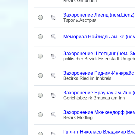
Bezirk Gmunden
Захоронение Лиенц (нем.Lienz)
Тироль,Австрия
Мемориал Нойзидль-ам-Зе (нем
Захоронение Штотцинг (нем. Sto
politischer Bezirk Eisenstadt-Umge
Захоронение Рид-им-Иннкрайс (н
Bezirks Ried im Innkreis
Захоронение Браунау-ам-Инн (
Gerichtsbezirk Braunau am Inn
Захоронение Мюнхендорф (нем.
Bezirk Mödling
Гв.л-нт Николаев Владимир Вла