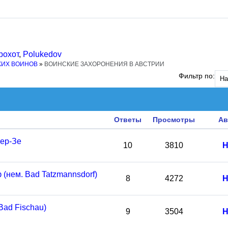
рохот
,
Polukedov
КИХ ВОИНОВ
»
ВОИНСКИЕ ЗАХОРОНЕНИЯ В АВСТРИИ
Фильтр по:
Ответы
Просмотры
Ав
ер-Зе
10
3810
Н
(нем. Bad Tatzmannsdorf)
8
4272
Н
Bad Fischau)
9
3504
Н