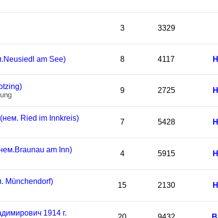
3
3329
.Neusiedl am See)
8
4117
Н
tzing)
9
2725
Н
bung
ем. Ried im Innkreis)
7
5428
Н
нем.Braunau am Inn)
4
5915
Н
 Münchendorf)
15
2130
Н
димирович 1914 г.
20
9432
В