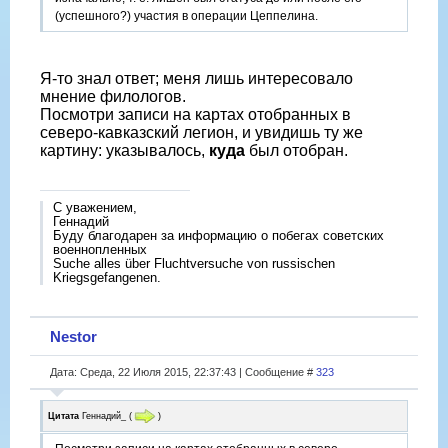
(успешного?) участия в операции Цеппелина.
Я-то знал ответ; меня лишь интересовало
мнение филологов.
Посмотри записи на картах отобранных в
северо-кавказский легион, и увидишь ту же
картину: указывалось,
куда
был отобран.
С уважением,
Геннадий
Буду благодарен за информацию о побегах советских
военнопленных
Suche alles über Fluchtversuche von russischen
Kriegsgefangenen.
Nestor
Дата: Среда, 22 Июля 2015, 22:37:43 | Сообщение #
323
Цитата
Геннадий_
(
)