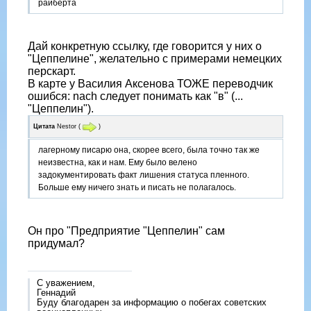
райберта
Дай конкретную ссылку, где говорится у них о
"Цеппелине", желательно с примерами немецких
перскарт.
В карте у Василия Аксенова ТОЖЕ переводчик
ошибся: nach следует понимать как "в" (...
"Цеппелин").
Цитата
Nestor
(
)
лагерному писарю она, скорее всего, была точно так же
неизвестна, как и нам. Ему было велено
задокументировать факт лишения статуса пленного.
Больше ему ничего знать и писать не полагалось.
Он про "Предприятие "Цеппелин" сам
придумал?
С уважением,
Геннадий
Буду благодарен за информацию о побегах советских