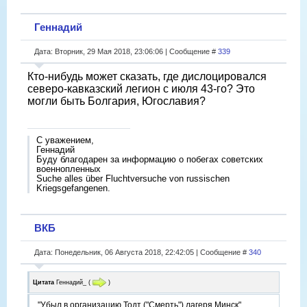
Геннадий
Дата: Вторник, 29 Мая 2018, 23:06:06 | Сообщение #
339
Кто-нибудь может сказать, где дислоцировался
северо-кавказский легион с июля 43-го? Это
могли быть Болгария, Югославия?
С уважением,
Геннадий
Буду благодарен за информацию о побегах советских
военнопленных
Suche alles über Fluchtversuche von russischen
Kriegsgefangenen.
ВКБ
Дата: Понедельник, 06 Августа 2018, 22:42:05 | Сообщение #
340
Цитата
Геннадий_
(
)
"Убыл в организацию Тодт ("Смерть") лагеря Минск".