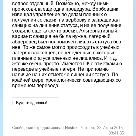
вопрос отдельный. Возможно, между ними
происходила еще одна процедура. Вербовщик
извещал управление по делам пленных о
получении согласия на вербовку и запрашивал
санкцию на лишения статуса, и на ее получение
уходило еще какое-то время. Альтернативный
вариант: санкция не была нужна, лагерный
абверовец был полномочен лишать статуса без
нее. То же самое могло происходить в учебных
лагерях власовцев, переведенные в которые
пленные статуса пленных не лишались. И т. д.
Это же очень просто. Имеются ПК с отметками о
переводе в учебные лагеря. Не припомню
наличие на них отметок о лишении статуса. По
крайней мере, хронологически совпадающих со
временем перевода.
Будьте здоровы!
Сообщение отредактировал
Nestor
-
Четверг, 23 Июля 2015,
03:41:35