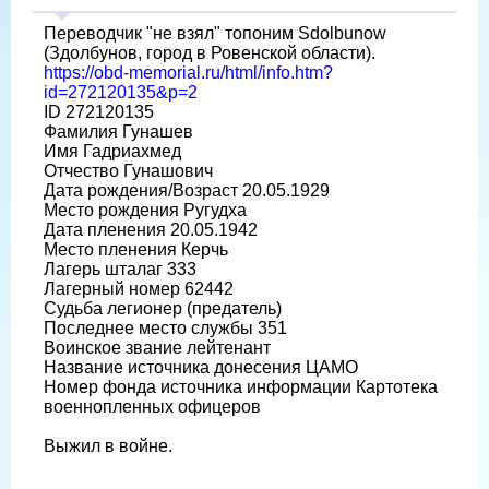
Переводчик "не взял" топоним Sdolbunow
(Здолбунов, город в Ровенской области).
https://obd-memorial.ru/html/info.htm?
id=272120135&p=2
ID 272120135
Фамилия Гунашев
Имя Гадриахмед
Отчество Гунашович
Дата рождения/Возраст 20.05.1929
Место рождения Ругудха
Дата пленения 20.05.1942
Место пленения Керчь
Лагерь шталаг 333
Лагерный номер 62442
Судьба легионер (предатель)
Последнее место службы 351
Воинское звание лейтенант
Название источника донесения ЦАМО
Номер фонда источника информации Картотека
военнопленных офицеров
Выжил в войне.