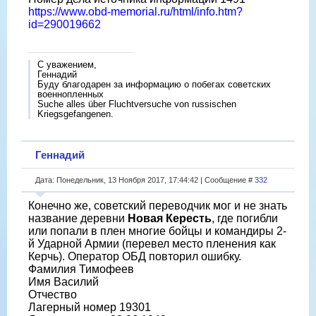
https://www.obd-memorial.ru/html/info.htm?
id=290019662
С уважением,
Геннадий
Буду благодарен за информацию о побегах советских
военнопленных
Suche alles über Fluchtversuche von russischen
Kriegsgefangenen.
Геннадий
Дата: Понедельник, 13 Ноября 2017, 17:44:42 | Сообщение #
332
Конечно же, советский переводчик мог и не знать
название деревни
Новая Кересть
, где погибли
или попали в плен многие бойцы и командиры 2-
й Ударной Армии (перевел место пленения как
Керчь). Оператор ОБД повторил ошибку.
Фамилия Тимофеев
Имя Василий
Отчество
Лагерный номер 19301