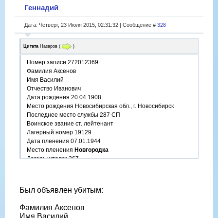
Геннадий
Дата: Четверг, 23 Июля 2015, 02:31:32 | Сообщение #
328
Цитата
Назаров
(
)
Номер записи 272012369
Фамилия Аксенов
Имя Василий
Отчество Иванович
Дата рождения 20.04.1908
Место рождения Новосибирская обл., г. Новосибирск
Последнее место службы 287 СП
Воинское звание ст. лейтенант
Лагерный номер 19129
Дата пленения 07.01.1944
Место пленения
Новгородка
Лагерь шталаг 367
Судьба легионер (предатель)
Название источника информации ЦАМО
Номер фонда источника информации Картотека
Был объявлен убитым:
военнопленных офицеров
https://www.obd-memorial.ru/html/info.htm?
Фамилия Аксенов
id=272012369&page=1
Имя Василий