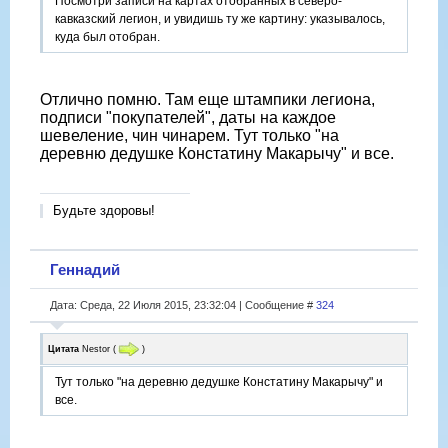
Посмотри записи на картах отобранных в северо-
кавказский легион, и увидишь ту же картину: указывалось,
куда был отобран.
Отлично помню. Там еще штампики легиона,
подписи "покупателей", даты на каждое
шевеление, чин чинарем. Тут только "на
деревню дедушке Констатину Макарычу" и все.
Будьте здоровы!
Геннадий
Дата: Среда, 22 Июля 2015, 23:32:04 | Сообщение #
324
Цитата
Nestor
(
)
Тут только "на деревню дедушке Констатину Макарычу" и
все.