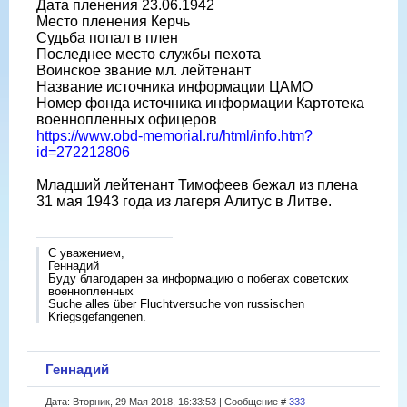
Дата пленения 23.06.1942
Место пленения Керчь
Судьба попал в плен
Последнее место службы пехота
Воинское звание мл. лейтенант
Название источника информации ЦАМО
Номер фонда источника информации Картотека
военнопленных офицеров
https://www.obd-memorial.ru/html/info.htm?
id=272212806
Младший лейтенант Тимофеев бежал из плена
31 мая 1943 года из лагеря Алитус в Литве.
С уважением,
Геннадий
Буду благодарен за информацию о побегах советских
военнопленных
Suche alles über Fluchtversuche von russischen
Kriegsgefangenen.
Геннадий
Дата: Вторник, 29 Мая 2018, 16:33:53 | Сообщение #
333