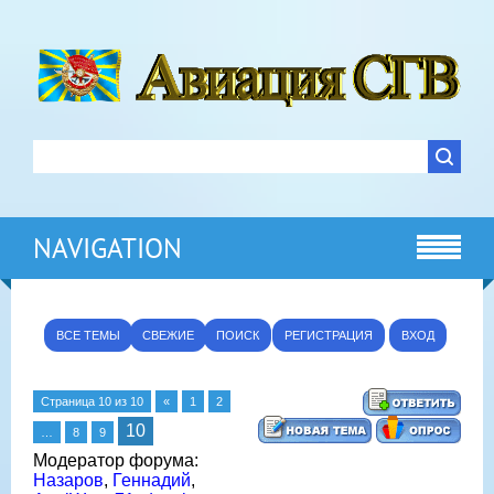
NAVIGATION
ВСЕ ТЕМЫ
СВЕЖИЕ
ПОИСК
РЕГИСТРАЦИЯ
ВХОД
Страница
10
из
10
«
1
2
10
…
8
9
Модератор форума:
Назаров
,
Геннадий
,