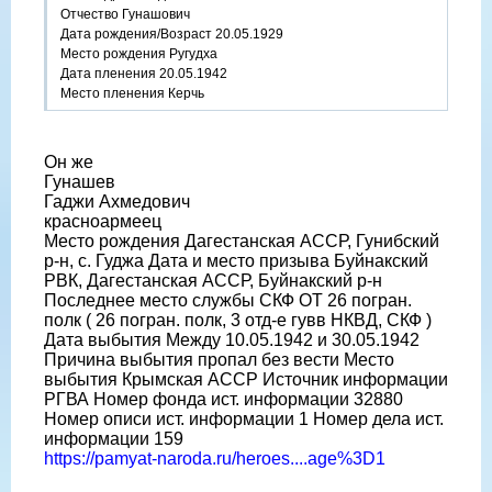
Отчество Гунашович
Дата рождения/Возраст 20.05.1929
Место рождения Ругудха
Дата пленения 20.05.1942
Место пленения Керчь
Он же
Гунашев
Гаджи Ахмедович
красноармеец
Место рождения Дагестанская АССР, Гунибский
р-н, с. Гуджа Дата и место призыва Буйнакский
РВК, Дагестанская АССР, Буйнакский р-н
Последнее место службы СКФ ОТ 26 погран.
полк ( 26 погран. полк, 3 отд-е гувв НКВД, СКФ )
Дата выбытия Между 10.05.1942 и 30.05.1942
Причина выбытия пропал без вести Место
выбытия Крымская АССР Источник информации
РГВА Номер фонда ист. информации 32880
Номер описи ист. информации 1 Номер дела ист.
информации 159
https://pamyat-naroda.ru/heroes....age%3D1