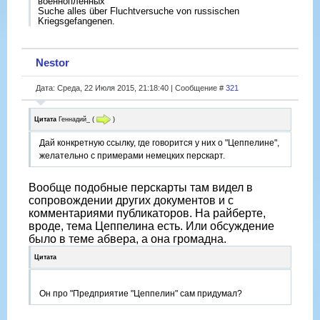
военнопленных
Suche alles über Fluchtversuche von russischen
Kriegsgefangenen.
Nestor
Дата: Среда, 22 Июля 2015, 21:18:40 | Сообщение #
321
Цитата
Геннадий_
(
)
Дай конкретную ссылку, где говорится у них о "Цеппелине",
желательно с примерами немецких перскарт.
Вообще подобные перскарты там видел в
сопровождении других документов и с
комментариями публикаторов. На райберте,
вроде, тема Цеппелина есть. Или обсуждение
было в теме абвера, а она громадна.
Цитата
Он про "Предприятие "Цеппелин" сам придумал?