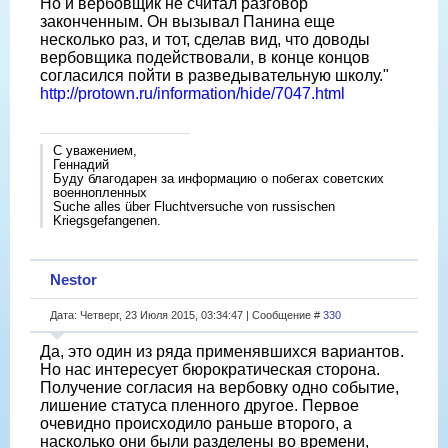
Но и вербовщик не считал разговор
законченным. Он вызывал Панина еще
несколько раз, и тот, сделав вид, что доводы
вербовщика подействовали, в конце концов
согласился пойти в разведывательную школу."
http://protown.ru/information/hide/7047.html
С уважением,
Геннадий
Буду благодарен за информацию о побегах советских
военнопленных
Suche alles über Fluchtversuche von russischen
Kriegsgefangenen.
Nestor
Дата: Четверг, 23 Июля 2015, 03:34:47 | Сообщение #
330
Да, это один из ряда применявшихся вариантов.
Но нас интересует бюрократическая сторона.
Получение согласия на вербовку одно событие,
лишение статуса пленного другое. Первое
очевидно происходило раньше второго, а
насколько они были разделены во времени,