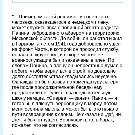
"... Примером такой решимости советского
человека, оказавшегося в немецком плену,
может служить явка с повинной агента-радиста
Панина, заброшенного абвером на территорию
Московской области. До войны он работал и жил
в Горьком, а летом 1941 года добровольно ушел
на фронт. Часть, в которой он проходил службу,
попала в окружение, и вскоре многие ее
военнослужащие были захвачены в плен. По
словам Панина, в плену он непрестанно думал о
побеге, чтобы вернуться в строй, но довольно
долго обстоятельства складывались неудачно.
Однажды он был вызван в комендатуру лагеря,
где после продолжительной беседы ему
предложили поступить в разведывательную
школу немцев. «Сперва, — заявил Панин, — я
готов был плюнуть вербовщику в морду, потом
меня осенила мысль, а может быть, это начало
пути возвращения к своим. Не сказал ни „да“, ни
„нет“ и был отпущен. Вернувшись же в барак,
пожалел, что не согласился».