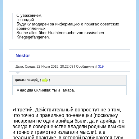
С уважением,
Геннадий
Буду благодарен за информацию о побегах советских
военнопленных
Suche alles über Fluchtversuche von russischen
Kriegsgefangenen.
Nestor
Дата: Среда, 22 Июля 2015, 20:22:09 | Сообщение #
319
Цитата
Геннадий_
(
)
у нас два билингва: ты и Тамара.
Я третий. Действительный вопрос тут не в том,
что точно и правильно по-немецки (поскольку
писарями не одни арийцы были, да и арийцы не
всегда в совершенстве владели родным языком
и точно и грамотно излагали мысли), а в
реальной практике, в которой разбираются гуру