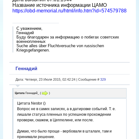
Название источника информации ЦАМО
https://obd-memorial.ru/html/info.htm?id=574579788
С уважением,
Геннадий
Буду благодарен за информацию о побегах советских
военнопленных
Suche alles über Fluchtversuche von russischen
Kriegsgefangenen.
Геннадий
Дата: Четверг, 23 Июля 2015, 02:42:24 | Сообщение #
329
Цитата
Геннадий_
(
)
Цитата Nestor ()
Вопрос не в самих записях, а в датировке событий. Т. е.
лишали статуса пленных по успешном прохождении
проверки, скажем, в Цеппелине, или после.
Думаю, что было проще - вербовали в шталаге, там и
принимали решение.