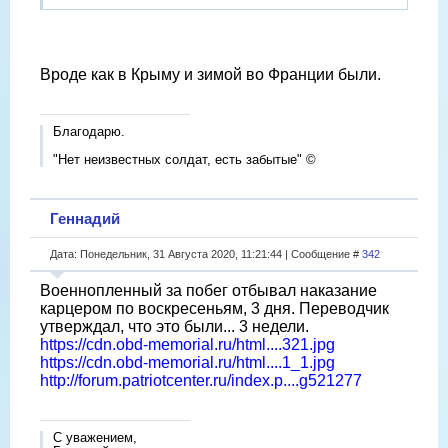
Вроде как в Крыму и зимой во Франции были.
Благодарю.
"Нет неизвестных солдат, есть забытые" ©
Геннадий
Дата: Понедельник, 31 Августа 2020, 11:21:44 | Сообщение #
342
Военнопленный за побег отбывал наказание
карцером по воскресеньям, 3 дня. Переводчик
утверждал, что это были... 3 недели.
https://cdn.obd-memorial.ru/html....321.jpg
https://cdn.obd-memorial.ru/html....1_1.jpg
http://forum.patriotcenter.ru/index.p....g521277
С уважением,