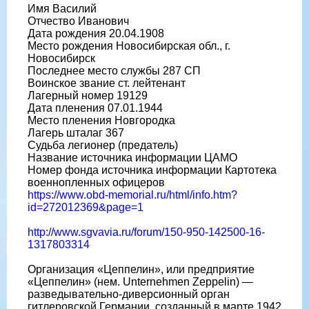
Имя Василий
Отчество Иванович
Дата рождения 20.04.1908
Место рождения Новосибирская обл., г.
Новосибирск
Последнее место службы 287 СП
Воинское звание ст. лейтенант
Лагерный номер 19129
Дата пленения 07.01.1944
Место пленения Новгородка
Лагерь шталаг 367
Судьба легионер (предатель)
Название источника информации ЦАМО
Номер фонда источника информации Картотека
военнопленных офицеров
https://www.obd-memorial.ru/html/info.htm?
id=272012369&page=1
http://www.sgvavia.ru/forum/150-950-142500-16-
1317803314
Организация «Цеппелин», или предприятие
«Цеппелин» (нем. Unternehmen Zeppelin) —
разведывательно-диверсионный орган
гитлеровской Германии, созданный в марте 1942